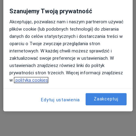
Szanujemy Twoją prywatność
Akceptując, pozwalasz nam i naszym partnerom używać
plików cookie (lub podobnych technologii) do zbierania
danych do celów statystycznych i dostarczania treści w
oparciu o Twoje zwyczaje przeglądania stron
mgr Renata Łabich
internetowych. W każdej chwili możesz sprawdzić i
·
Więcej
Psychoterapeuta
zaktualizować swoje preferencje w ustawieniach. W
13 opinii
ustawieniach znajdziesz również linki do polityk
prywatności stron trzecich. Więcej informacji znajdziesz
Adres
Online
w
polityka cookies
Powstańców Wlkp 17, Trzeciewnica, Nakło nad Notecią
•
Mapa
Zaakceptuj
Edytuj ustawienia
Gabinet Psychoterapii i wsparcia psychologiczno - pedagogicznego mgr Renata Łabich
Konsultacja psychoterapeutyczna
od 200 zł
Specjalista nie oferuje umawiania online pod tym adresem.
Poproś o wizytę