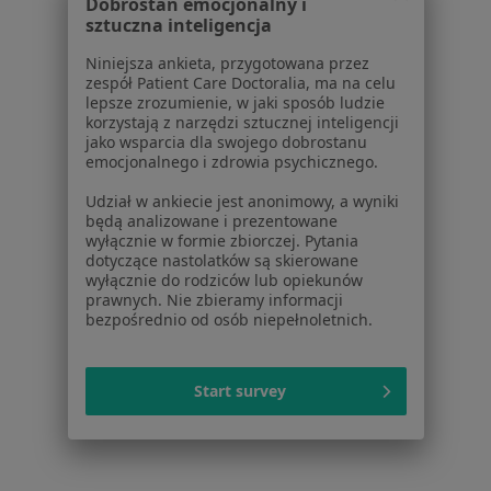
Dobrostan emocjonalny i
Lekarze
sztuczna inteligencja
Placówki medyczne
Niniejsza ankieta, przygotowana przez
Pytania i odpowiedzi
zespół Patient Care Doctoralia, ma na celu
Usługi i zabiegi
lepsze zrozumienie, w jaki sposób ludzie
korzystają z narzędzi sztucznej inteligencji
Choroby
jako wsparcia dla swojego dobrostanu
Pomoc
emocjonalnego i zdrowia psychicznego.
Aplikacje mobilne
Udział w ankiecie jest anonimowy, a wyniki
Blog dla pacjentów
będą analizowane i prezentowane
wyłącznie w formie zbiorczej. Pytania
Dla profesjonalistów
dotyczące nastolatków są skierowane
wyłącznie do rodziców lub opiekunów
Cennik
prawnych. Nie zbieramy informacji
Dla lekarzy
bezpośrednio od osób niepełnoletnich.
Dla placówek medycznych
Noa Notes
nowość
Baza wiedzy
Start survey
Centrum Pomocy dla Specjalisty
Kontakt
ZnanyLekarz - Strona główna