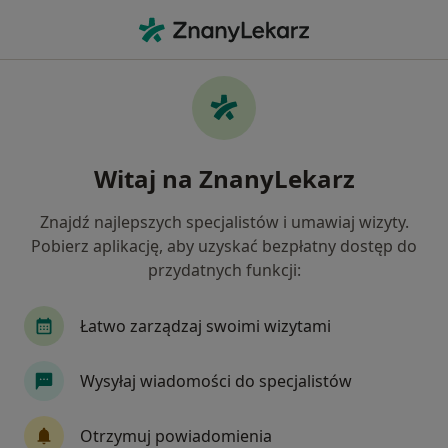
Me
Choroba Afektywna Dwubiegunowa • Nakło nad Notecią, kujawsko-pomorskie
Filtry
• 1
Ubezpieczenie
Map
Choroba afektywna dwubiegunowa
Witaj na ZnanyLekarz
specjaliści w Nakle nad Notecią
Jak działają wyniki wyszukiwania
Znajdź najlepszych specjalistów i umawiaj wizyty.
Pobierz aplikację, aby uzyskać bezpłatny dostęp do
przydatnych funkcji:
Jakiego specjalisty szukasz?
Psychiatra
Psycholog
Anestezjolog
C
Łatwo zarządzaj swoimi wizytami
Wysyłaj wiadomości do specjalistów
Otrzymuj powiadomienia