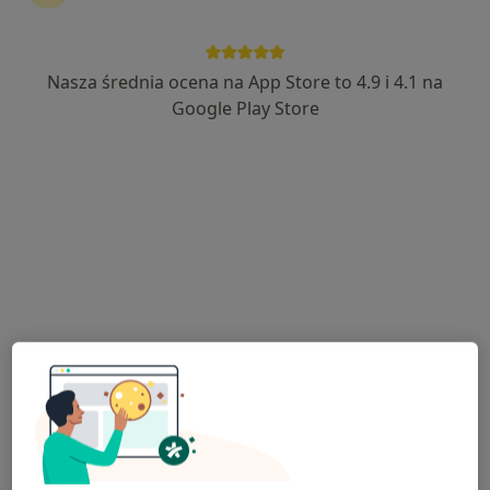
Nasza średnia ocena na App Store to 4.9 i 4.1 na
lek. Katarzyna Brazowska
Google Play Store
·
Więcej
Psychiatra
171 opinii
Adres
Online
Kościelna 8, Nakło nad Notecią
•
Mapa
Centrum Terapii Nakło
Konsultacja psychiatryczna (kolejna wizyta)
300 zł
Specjalista nie oferuje umawiania online pod tym adresem.
Poproś o wizytę