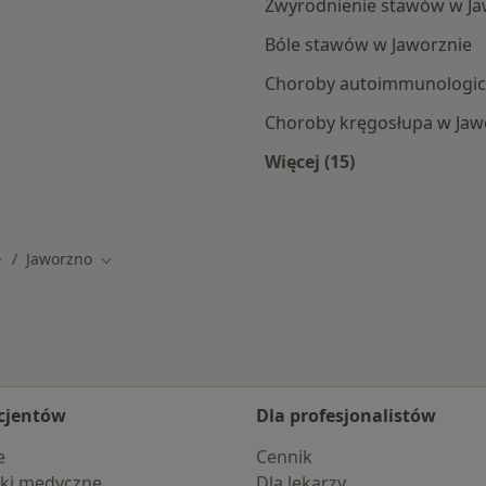
Zwyrodnienie stawów w Ja
Bóle stawów w Jaworznie
Choroby autoimmunologic
Choroby kręgosłupa w Jaw
Więcej (15)
zna
Więcej w kategorii:
Jaworzno
mień miasto
Zmień miasto
cjentów
Dla profesjonalistów
e
Cennik
ki medyczne
Dla lekarzy