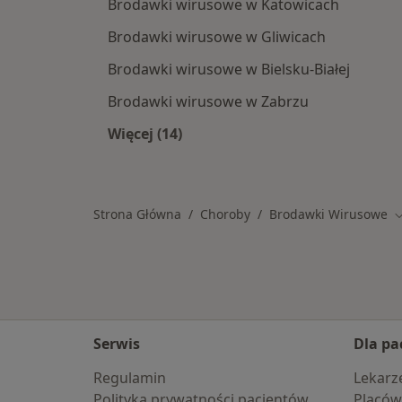
Brodawki wirusowe w Katowicach
Brodawki wirusowe w Gliwicach
Brodawki wirusowe w Bielsku-Białej
Brodawki wirusowe w Zabrzu
Więcej (14)
Więcej w kategorii: W pobliżu Jawor
Strona Główna
Choroby
Brodawki Wirusowe
Z
Serwis
Dla pa
Regulamin
Lekarz
Polityka prywatności pacjentów
Placów