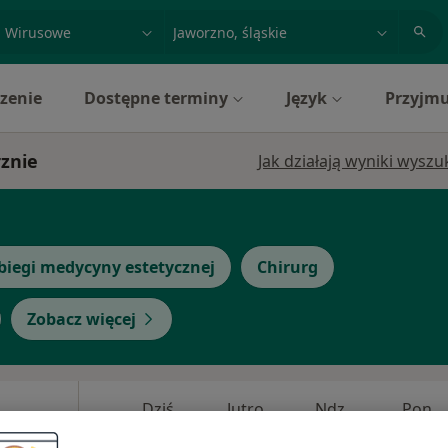
acja, badanie lub nazwisko
miasto lub dzielnica
zenie
Dostępne terminy
Język
Przyjmu
rznie
Jak działają wyniki wysz
biegi medycyny estetycznej
Chirurg
Zobacz więcej
Dziś
Jutro
Ndz,
Pon,
7 Sie
8 Sie
9 Sie
10 Sie