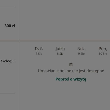
300 zł
Dziś
Jutro
Ndz,
Pon,
7 Sie
8 Sie
9 Sie
10 Sie
·
nekolog)
Umawianie online nie jest dostępne
Poproś o wizytę