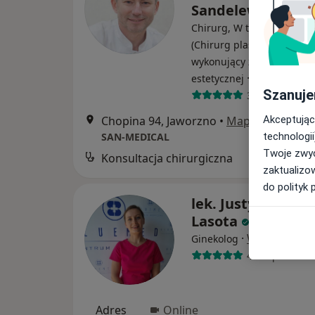
Sandelewski
Chirurg, W trakcie specjali
(Chirurg plastyczny), Leka
wykonujący zabiegi medy
·
Więcej
estetycznej
Szanuje
39 opinii
Akceptując
Chopina 94, Jaworzno
•
Mapa
technologii
SAN-MEDICAL
Twoje zwyc
Konsultacja chirurgiczna
zaktualizo
do polityk 
lek. Justyna Party
Lasota
·
Więcej
Ginekolog
445 opinii
Adres
Online