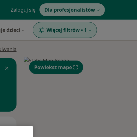
Zaloguj się
Dla profesjonalistów
je dzieci
Więcej filtrów
•
1
ukiwania
Powiększ mapę
Wt,
Śr,
Czw,
11 Sie
12 Sie
13 Sie