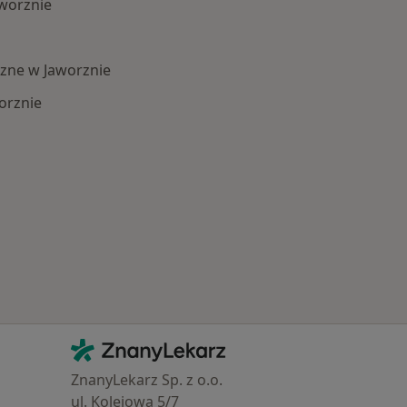
worznie
zne w Jaworznie
orznie
 Schorzenia w Jaworznie
Kontakt
ZnanyLekarz - Strona główna
ZnanyLekarz Sp. z o.o.
ul. Kolejowa 5/7