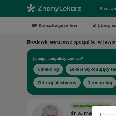
specjaliz
Konsultacje online
Ubezpiec
Brodawki wirusowe specjaliści w Jawo
Jakiego specjalisty szukasz?
Ginekolog
Lekarz wykonujący za
Chirurg plastyczny
Dermatolog
Bezpieczne płatności
dr n. med. Artur