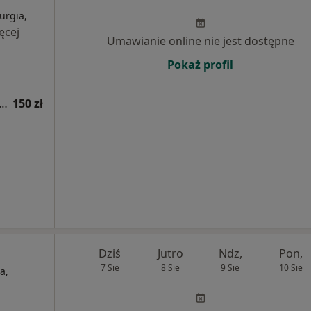
urgia,
ęcej
Umawianie online nie jest dostępne
Pokaż profil
tacja z zakresu medycyny estetycznej
150 zł
Dziś
Jutro
Ndz,
Pon,
7 Sie
8 Sie
9 Sie
10 Sie
a,