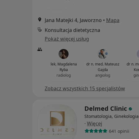
Jana Matejki 4, Jaworzno
•
Mapa
Konsultacja dietetyczna
Pokaż więcej usług
lek. Magdalena
dr n. med. Mateusz
dr n. m
Ryba
Gajda
Ko
radiolog
angiolog
gin
Zobacz wszystkich 15 specjalistów
Delmed Clinic
Stomatologia, Ginekologia
·
Więcej
641 opinii