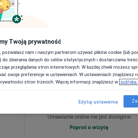
zacji
Umawianie online nie jest dostępne
rz
Poproś o wizytę
cyny
my Twoją prywatność
, pozwalasz nam i naszym partnerom używać plików cookie (lub p
) do zbierania danych do celów statystycznych i dostarczania treśc
zaje przeglądania stron internetowych. W każdej chwili możesz spr
300 zł
wać swoje preferencje w ustawieniach. W ustawieniach znajdziesz ró
prywatności stron trzecich. Więcej informacji znajdziesz w
polityka
ka-
Dziś
Jutro
Ndz,
Pon,
7 Sie
8 Sie
9 Sie
10 Sie
Za
Edytuj ustawienia
Umawianie online nie jest dostępne
Poproś o wizytę