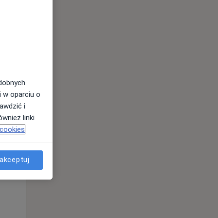
odobnych
i w oparciu o
awdzić i
wnież linki
 cookies
Wt,
Śr,
Czw,
11 Sie
12 Sie
13 Sie
akceptuj