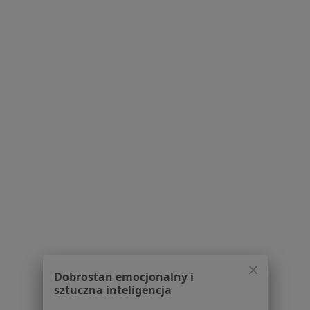
Serwis
Regulamin
Polityka prywatności pacjentów
Polityka prywatności profesjonalistów
Polityka prywatności dla profesjonalistów, których
dane pozyskaliśmy samodzielnie
Polityka cookies
Jak działają wyniki wyszukiwania
Dostępność
O nas
Praca
Rekrutujemy!
Partnerzy
Centrum prasowe
Kontakt
Dla pacjentów
Dobrostan emocjonalny i
Lekarze
sztuczna inteligencja
Placówki medyczne