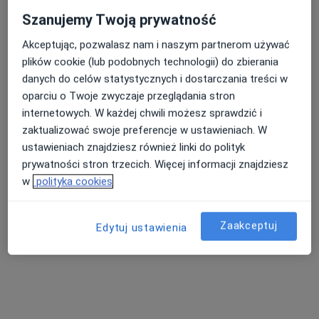
Szanujemy Twoją prywatność
Akceptując, pozwalasz nam i naszym partnerom używać
plików cookie (lub podobnych technologii) do zbierania
danych do celów statystycznych i dostarczania treści w
oparciu o Twoje zwyczaje przeglądania stron
internetowych. W każdej chwili możesz sprawdzić i
Bezpieczne płatności
zaktualizować swoje preferencje w ustawieniach. W
dr n. med. Elżbieta Jasiel-Walikowska
ustawieniach znajdziesz również linki do polityk
·
Więcej
Dermatolog, Wenerolog
prywatności stron trzecich. Więcej informacji znajdziesz
446 opinii
w
polityka cookies
Adres
Online
Zaakceptuj
Edytuj ustawienia
Armii Krajowej, 116/5, Sopot
•
Mapa
Centrum Dermatologiczno – Alergologiczne „Derm-Al”
Konsultacja dermatologiczna
230 zł
Specjalista nie oferuje umawiania online pod tym adresem.