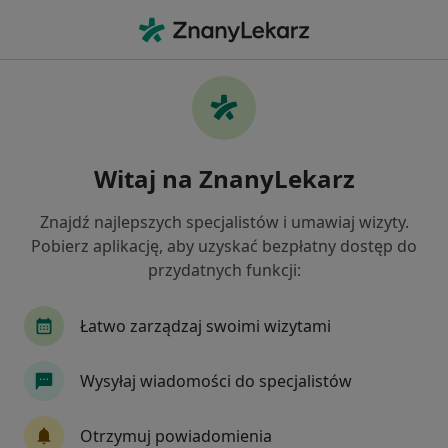
Me
Brodawki Łojotokowe • Sopot, pomorskie
Filtry
• 1
Ubezpieczenie
Map
Brodawki łojotokowe specjaliści w Sopocie
Witaj na ZnanyLekarz
Jak działają wyniki wyszukiwania
Znajdź najlepszych specjalistów i umawiaj wizyty.
Pobierz aplikację, aby uzyskać bezpłatny dostęp do
Jakiego specjalisty szukasz?
przydatnych funkcji:
Dermatolog
Alergolog
Pediatra
Chir
Łatwo zarządzaj swoimi wizytami
Wysyłaj wiadomości do specjalistów
Otrzymuj powiadomienia