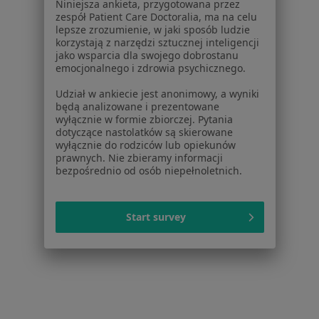
Pytania i odpowiedzi
Niniejsza ankieta, przygotowana przez
zespół Patient Care Doctoralia, ma na celu
Usługi i zabiegi
lepsze zrozumienie, w jaki sposób ludzie
Choroby
korzystają z narzędzi sztucznej inteligencji
Pomoc
jako wsparcia dla swojego dobrostanu
emocjonalnego i zdrowia psychicznego.
Aplikacje mobilne
Blog dla pacjentów
Udział w ankiecie jest anonimowy, a wyniki
będą analizowane i prezentowane
Dla profesjonalistów
wyłącznie w formie zbiorczej. Pytania
dotyczące nastolatków są skierowane
Cennik
wyłącznie do rodziców lub opiekunów
prawnych. Nie zbieramy informacji
Dla lekarzy
bezpośrednio od osób niepełnoletnich.
Dla placówek medycznych
Noa Notes
nowość
Baza wiedzy
Start survey
Centrum Pomocy dla Specjalisty
Kontakt
ZnanyLekarz - Strona główna
ZnanyLekarz Sp. z o.o.
ul. Kolejowa 5/7