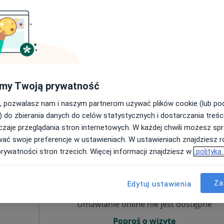
ący
nej,
Umawianie online nie jest dostępne
j
Poproś o wizytę
my Twoją prywatność
, pozwalasz nam i naszym partnerom używać plików cookie (lub p
) do zbierania danych do celów statystycznych i dostarczania treśc
300 zł
zaje przeglądania stron internetowych. W każdej chwili możesz spr
wać swoje preferencje w ustawieniach. W ustawieniach znajdziesz ró
prywatności stron trzecich. Więcej informacji znajdziesz w
polityka
Dziś
Jutro
Pon,
Wt,
8 Sie
9 Sie
10 Sie
11 Sie
a
Za
Edytuj ustawienia
Umawianie online nie jest dostępne
Poproś o wizytę