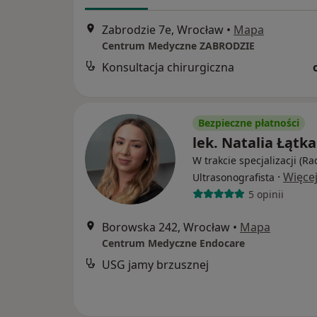
Zabrodzie 7e, Wrocław
•
Mapa
Centrum Medyczne ZABRODZIE
Konsultacja chirurgiczna
Bezpieczne płatności
lek. Natalia Łątka
W trakcie specjalizacji (Ra
·
Więce
Ultrasonografista
5 opinii
Borowska 242, Wrocław
•
Mapa
Centrum Medyczne Endocare
USG jamy brzusznej