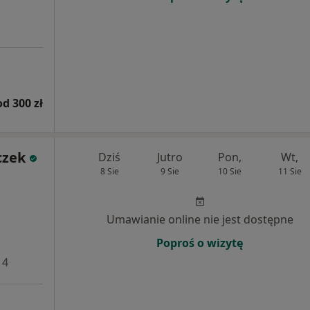
od 300 zł
czek
Dziś
Jutro
Pon,
Wt,
8 Sie
9 Sie
10 Sie
11 Sie
Umawianie online nie jest dostępne
Poproś o wizytę
 4