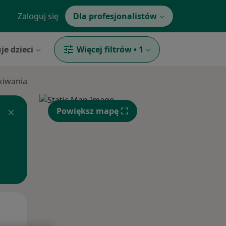
Zaloguj się
Dla profesjonalistów
je dzieci
Więcej filtrów
•
1
ukiwania
Powiększ mapę
Śr,
Czw,
Pt,
12 Sie
13 Sie
14 Sie