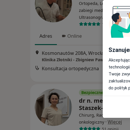
Ortopeda, Lekarz wykonuj
zabiegi medycyny estetycz
·
Więce
Ultrasonografista
1478 opinii
Adres
Online
Szanuje
Kosmonautów 208A, Wrocław
•
Mapa
Klinika Złotniki - Zbigniew Pawęzowski
Akceptując
technologii
Konsultacja ortopedyczna
Twoje zwyc
zaktualizo
do polityk 
Bezpieczne płatności
dr n. med. Urszul
Staszek-Szewczyk
Chirurg, Radioterapeuta
·
Więcej
onkologiczny
51 opinii