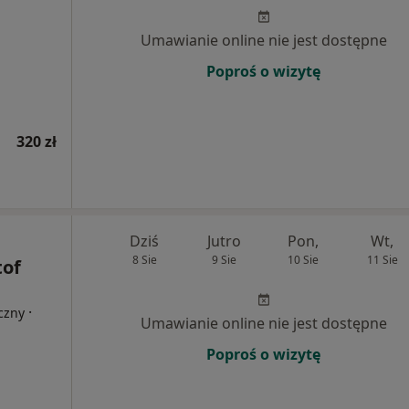
Umawianie online nie jest dostępne
Poproś o wizytę
320 zł
Dziś
Jutro
Pon,
Wt,
8 Sie
9 Sie
10 Sie
11 Sie
tof
·
czny
Umawianie online nie jest dostępne
Poproś o wizytę