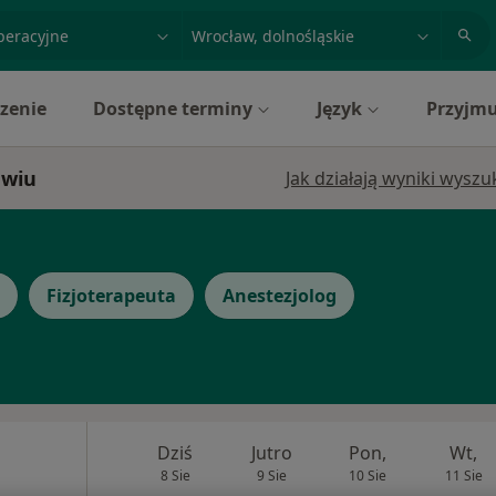
acja, badanie lub nazwisko
miasto lub dzielnica
zenie
Dostępne terminy
Język
Przyjmu
awiu
Jak działają wyniki wysz
Fizjoterapeuta
Anestezjolog
Dziś
Jutro
Pon,
Wt,
8 Sie
9 Sie
10 Sie
11 Sie