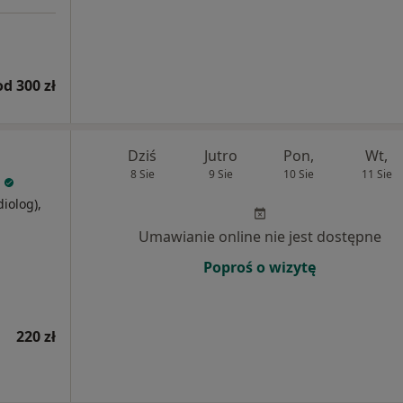
od 300 zł
Dziś
Jutro
Pon,
Wt,
8 Sie
9 Sie
10 Sie
11 Sie
diolog),
j
Umawianie online nie jest dostępne
Poproś o wizytę
220 zł