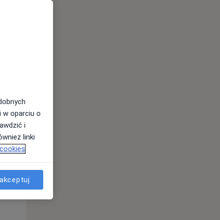
odobnych
i w oparciu o
awdzić i
wnież linki
 cookies
Śr,
Czw,
Pt,
12 Sie
13 Sie
14 Sie
akceptuj