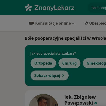
specjaliz
Konsultacje online
Ubezpiec
Bóle pooperacyjne specjaliści w Wrocł
Jakiego specjalisty szukasz?
Ortopeda
Chirurg
Ginekolog
Zobacz więcej
lek. Zbigniew
Pawęzowski