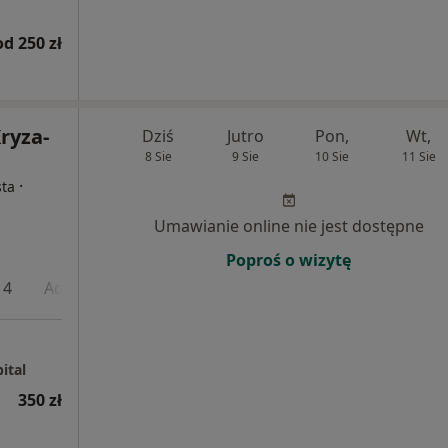
od 250 zł
ryza-
Dziś
Jutro
Pon,
Wt,
8 Sie
9 Sie
10 Sie
11 Sie
·
sta
Umawianie online nie jest dostępne
Poproś o wizytę
 4
Adres 5
ital
350 zł