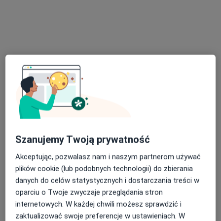
mgr Bartłomiej Kożuch
·
Więcej
Fizjoterapeuta
ul. Makuszyńskiego 21d, Zakopane
•
Mapa
TERAPIE Bartłomiej Kożuch
Konsultacja fizjoterapeutyczna
Brak ceny
Specjalista nie oferuje umawiania online pod tym adresem.
Poproś o wizytę
Szanujemy Twoją prywatność
Akceptując, pozwalasz nam i naszym partnerom używać
plików cookie (lub podobnych technologii) do zbierania
danych do celów statystycznych i dostarczania treści w
oparciu o Twoje zwyczaje przeglądania stron
internetowych. W każdej chwili możesz sprawdzić i
zaktualizować swoje preferencje w ustawieniach. W