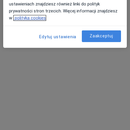
ustawieniach znajdziesz również linki do polityk
prywatności stron trzecich. Więcej informacji znajdziesz
lek. Zofia Komusińska-Biedermann
w
polityka cookies
Alergolog
Gimnazjalna 5, Zakopane
•
Mapa
Zaakceptuj
Poradnia Alergologiczna
Edytuj ustawienia
Specjalista nie oferuje umawiania online pod tym adresem.
Poproś o wizytę
dr n. med. Ryszard Bielski