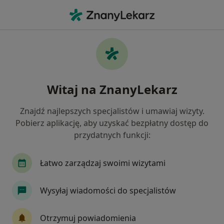
Me
Bóle Głowy • Zakopane, małopolskie
Filtry
• 1
Mapa
Bóle głowy specjaliści w Zakopanem
Witaj na ZnanyLekarz
Jak działają wyniki wyszukiwania
Znajdź najlepszych specjalistów i umawiaj wizyty.
Pobierz aplikację, aby uzyskać bezpłatny dostęp do
Jakiego specjalisty szukasz?
przydatnych funkcji:
Fizjoterapeuta
Alergolog
Neurolog
Łatwo zarządzaj swoimi wizytami
Wysyłaj wiadomości do specjalistów
Otrzymuj powiadomienia