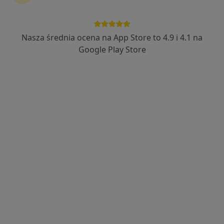
Nasza średnia ocena na App Store to 4.9 i 4.1 na
mgr Aleksandra Kaczmarek
Google Play Store
·
Więcej
Fizjoterapeuta
51 opinii
ul. Małe Żywczańskie 36, Zakopane
•
Mapa
Mahila Aura Gór
Konsultacja fizjoterapeutyczna
200 zł
Specjalista nie oferuje umawiania online pod tym adresem.
Poproś o wizytę