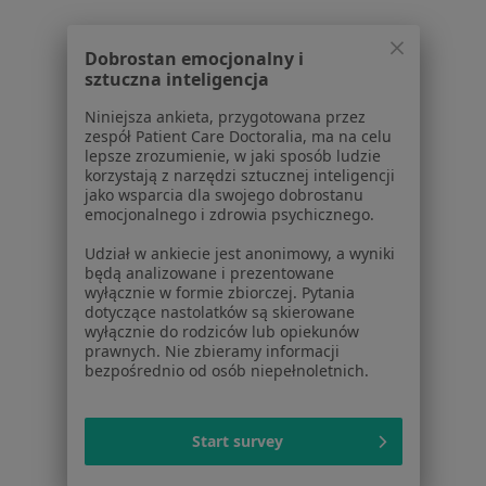
Polityka prywatności dla profesjonalistów, których
dane pozyskaliśmy samodzielnie
Dobrostan emocjonalny i
Polityka cookies
sztuczna inteligencja
Jak działają wyniki wyszukiwania
Niniejsza ankieta, przygotowana przez
Dostępność
zespół Patient Care Doctoralia, ma na celu
O nas
lepsze zrozumienie, w jaki sposób ludzie
korzystają z narzędzi sztucznej inteligencji
Praca
Rekrutujemy!
jako wsparcia dla swojego dobrostanu
Partnerzy
emocjonalnego i zdrowia psychicznego.
Centrum prasowe
Udział w ankiecie jest anonimowy, a wyniki
Kontakt
będą analizowane i prezentowane
wyłącznie w formie zbiorczej. Pytania
Dla pacjentów
dotyczące nastolatków są skierowane
wyłącznie do rodziców lub opiekunów
Lekarze
prawnych. Nie zbieramy informacji
Placówki medyczne
bezpośrednio od osób niepełnoletnich.
Pytania i odpowiedzi
Usługi i zabiegi
Start survey
Choroby
Pomoc