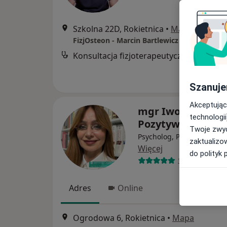
Szkolna 22D, Rokietnica
•
Mapa
FizjOsteon - Marcin Bartlewicz
Konsultacja fizjoterapeutyczna
Szanuje
Akceptując
mgr Iwona Maria
technologii
Pozytywna
Twoje zwyc
Psycholog, Psychotraumat
zaktualizo
Więcej
do polityk 
361 opinii
Adres
Online
Ogrodowa 6, Rokietnica
•
Mapa