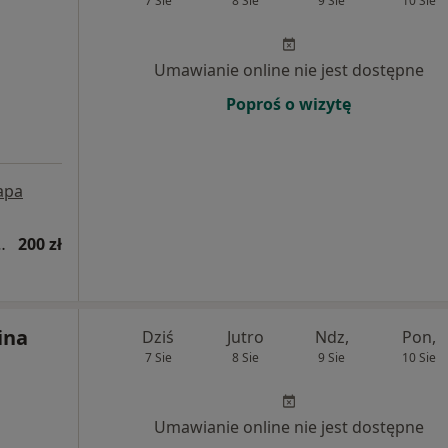
7 Sie
8 Sie
9 Sie
10 Sie
Umawianie online nie jest dostępne
Poproś o wizytę
apa
na dzieci i młodzieży
200 zł
ina
Dziś
Jutro
Ndz,
Pon,
7 Sie
8 Sie
9 Sie
10 Sie
Umawianie online nie jest dostępne