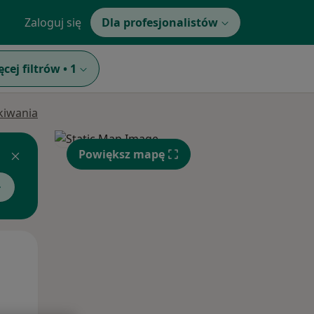
Zaloguj się
Dla profesjonalistów
ęcej filtrów
•
1
ukiwania
Powiększ mapę
Wt,
Śr,
Czw,
11 Sie
12 Sie
13 Sie