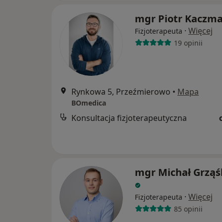
mgr Piotr Kaczm
·
Więcej
Fizjoterapeuta
19 opinii
Rynkowa 5, Przeźmierowo
•
Mapa
BOmedica
Konsultacja fizjoterapeutyczna
mgr Michał Grząś
·
Więcej
Fizjoterapeuta
85 opinii