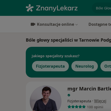
specjaliz
Konsultacje online
Dostępne t
Bóle głowy specjaliści w Tarnowie Po
Jakiego specjalisty szukasz?
Fizjoterapeuta
Neurolog
Or
mgr Marcin Bartl
·
Więcej
Fizjoterapeuta
100 opinii