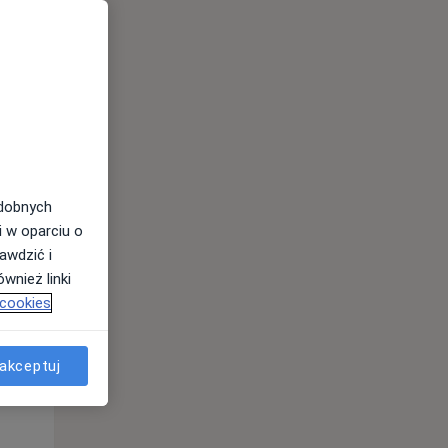
odobnych
Wt,
Śr,
Czw,
i w oparciu o
11 Sie
12 Sie
13 Sie
awdzić i
wnież linki
 cookies
akceptuj