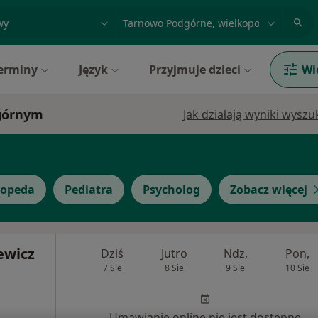
acja, badanie lub nazwisko
miasto lub dzielnica
erminy
Język
Przyjmuje dzieci
Wi
dgórnym
Jak działają wyniki wysz
topeda
Pediatra
Psycholog
Zobacz więcej
ewicz
Dziś
Jutro
Ndz,
Pon,
7 Sie
8 Sie
9 Sie
10 Sie
Umawianie online nie jest dostępne