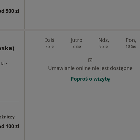
od 500 zł
Dziś
Jutro
Ndz,
Pon,
wska)
7 Sie
8 Sie
9 Sie
10 Sie
·
sta
Umawianie online nie jest dostępne
Poproś o wizytę
ożniczy
od 100 zł