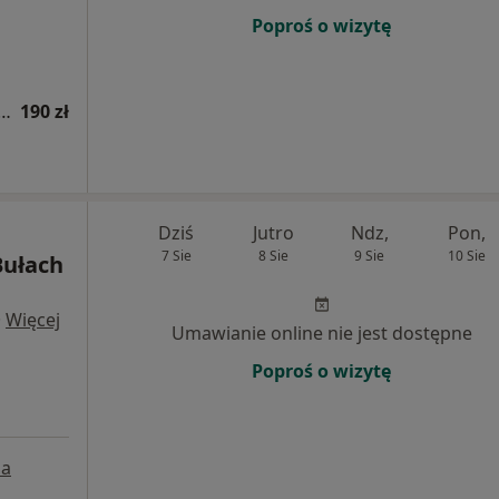
Poproś o wizytę
a fizjoterapeutyczna (kolejna wizyta)
190 zł
Dziś
Jutro
Ndz,
Pon,
7 Sie
8 Sie
9 Sie
10 Sie
Bułach
·
Więcej
Umawianie online nie jest dostępne
Poproś o wizytę
a