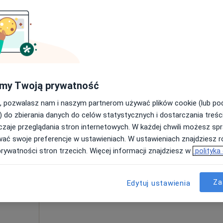
Poproś o wizytę
200 zł
my Twoją prywatność
, pozwalasz nam i naszym partnerom używać plików cookie (lub p
Dziś
Jutro
Ndz,
Pon,
) do zbierania danych do celów statystycznych i dostarczania treśc
7 Sie
8 Sie
9 Sie
10 Sie
zaje przeglądania stron internetowych. W każdej chwili możesz spr
·
olog
wać swoje preferencje w ustawieniach. W ustawieniach znajdziesz ró
prywatności stron trzecich. Więcej informacji znajdziesz w
polityka
Umawianie online nie jest dostępne
Poproś o wizytę
Za
Edytuj ustawienia