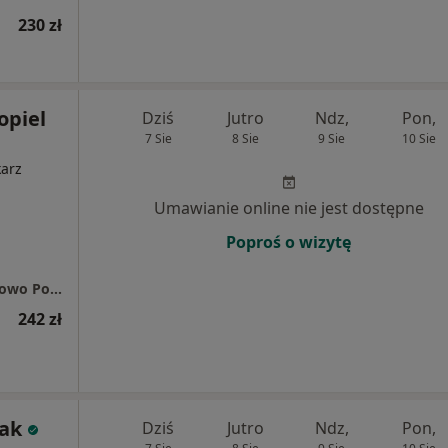
230 zł
opiel
Dziś
Jutro
Ndz,
Pon,
7 Sie
8 Sie
9 Sie
10 Sie
karz
Umawianie online nie jest dostępne
Poproś o wizytę
Centrum Medyczne enel-med - Oddział Tarnowo Podgórne
242 zł
ak
Dziś
Jutro
Ndz,
Pon,