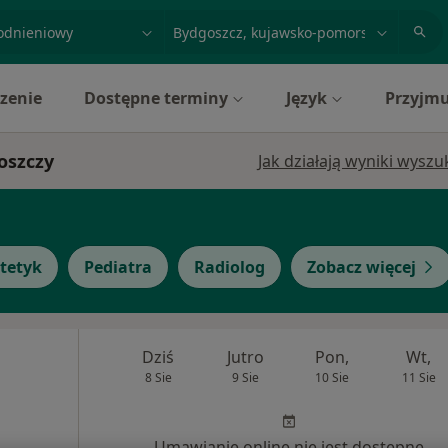
acja, badanie lub nazwisko
miasto lub dzielnica
zenie
Dostępne terminy
Język
Przyjmu
oszczy
Jak działają wyniki wysz
tetyk
Pediatra
Radiolog
Zobacz więcej
Dziś
Jutro
Pon,
Wt,
8 Sie
9 Sie
10 Sie
11 Sie
Umawianie online nie jest dostępne