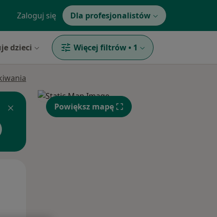
Zaloguj się
Dla profesjonalistów
je dzieci
Więcej filtrów
•
1
ukiwania
Powiększ mapę
Śr,
Czw,
Pt,
12 Sie
13 Sie
14 Sie