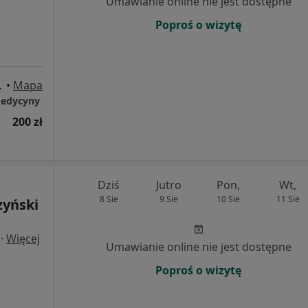
Umawianie online nie jest dostępne
Poproś o wizytę
, Bydgoszcz
•
Mapa
 Medycyny
200 zł
Dziś
Jutro
Pon,
Wt,
8 Sie
9 Sie
10 Sie
11 Sie
zyński
·
Więcej
Umawianie online nie jest dostępne
Poproś o wizytę