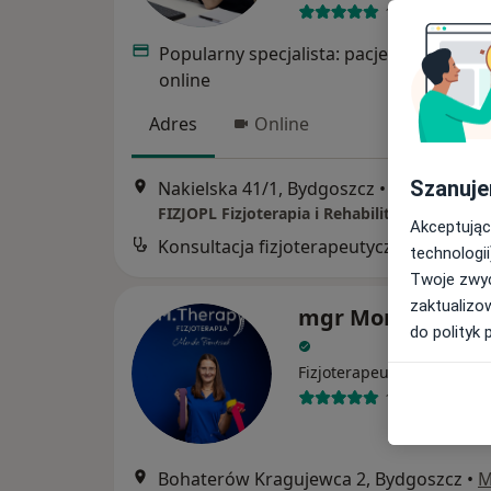
195 opinii
Popularny specjalista: pacjenci chętnie 
online
Adres
Online
Szanuje
Nakielska 41/1, Bydgoszcz
•
Mapa
FIZJOPL Fizjoterapia i Rehabilitacja
Akceptując
Konsultacja fizjoterapeutyczna
technologii
Twoje zwyc
zaktualizo
mgr Monika Fron
do polityk 
·
Więcej
Fizjoterapeuta
160 opinii
Bohaterów Kragujewca 2, Bydgoszcz
•
M