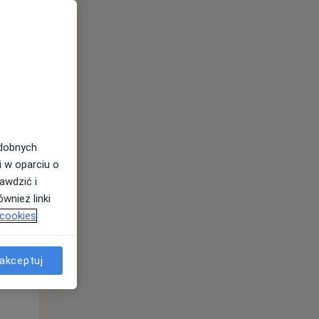
odobnych
i w oparciu o
awdzić i
wnież linki
Śr,
Czw,
Pt,
 cookies
12 Sie
13 Sie
14 Sie
akceptuj