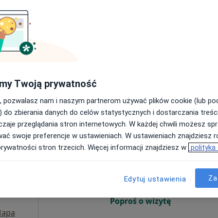
Poproś o wizytę
płacą
my Twoją prywatność
, pozwalasz nam i naszym partnerom używać plików cookie (lub p
190 zł
) do zbierania danych do celów statystycznych i dostarczania treśc
zaje przeglądania stron internetowych. W każdej chwili możesz spr
wać swoje preferencje w ustawieniach. W ustawieniach znajdziesz ró
tczak
Dziś
Jutro
Pon,
Wt,
prywatności stron trzecich. Więcej informacji znajdziesz w
polityka
8 Sie
9 Sie
10 Sie
11 Sie
Za
Edytuj ustawienia
Umawianie online nie jest dostępne
Poproś o wizytę
apa