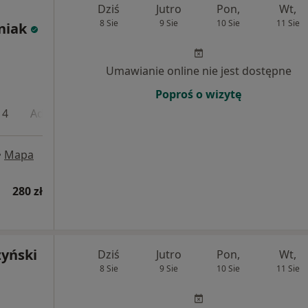
Dziś
Jutro
Pon,
Wt,
8 Sie
9 Sie
10 Sie
11 Sie
niak
Umawianie online nie jest dostępne
Poproś o wizytę
 4
Adres 5
•
Mapa
280 zł
yński
Dziś
Jutro
Pon,
Wt,
8 Sie
9 Sie
10 Sie
11 Sie