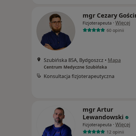
mgr Cezary Gości
·
Więcej
Fizjoterapeuta
60 opinii
Szubińska 85A, Bydgoszcz
•
Mapa
Centrum Medyczne Szubińska
Konsultacja fizjoterapeutyczna
mgr Artur
Lewandowski
·
Więcej
Fizjoterapeuta
12 opinii