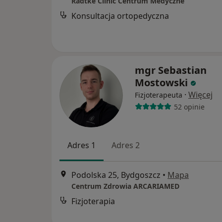
Radtke Clinic Centrum Medyczne
Konsultacja ortopedyczna
mgr Sebastian
Mostowski
·
Więcej
Fizjoterapeuta
52 opinie
Adres 1
Adres 2
Podolska 25, Bydgoszcz
•
Mapa
Centrum Zdrowia ARCARIAMED
Fizjoterapia