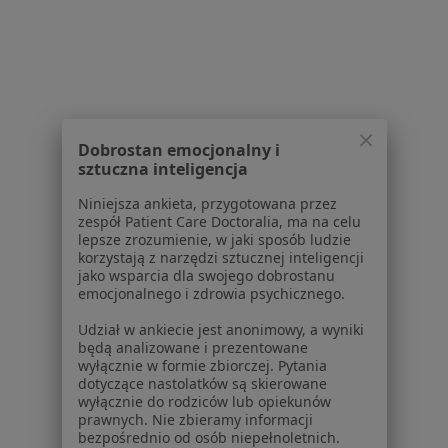
W pobliżu Raszyna
Ból zęba w Warszawie
Ból zęba w Piasecznie
Ból zęba w Pruszkowie
Dobrostan emocjonalny i
Ból zęba w Legionowie
sztuczna inteligencja
Ból zęba w Ząbkach
Niniejsza ankieta, przygotowana przez
zespół Patient Care Doctoralia, ma na celu
Więcej (14)
lepsze zrozumienie, w jaki sposób ludzie
Więcej w kategorii: W pobliżu Raszyna
korzystają z narzędzi sztucznej inteligencji
jako wsparcia dla swojego dobrostanu
Schorzenia w Raszynie
emocjonalnego i zdrowia psychicznego.
Próchnica w Raszynie
Udział w ankiecie jest anonimowy, a wyniki
będą analizowane i prezentowane
Przebarwienia zębów w Raszynie
wyłącznie w formie zbiorczej. Pytania
dotyczące nastolatków są skierowane
Kamień nazębny w Raszynie
wyłącznie do rodziców lub opiekunów
prawnych. Nie zbieramy informacji
Nadwrażliwość zębów w Raszynie
bezpośrednio od osób niepełnoletnich.