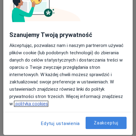
Szanujemy Twoją prywatność
lek. dent. Maciej Rodziewicz
·
Więcej
Stomatolog
Akceptując, pozwalasz nam i naszym partnerom używać
29 opinii
plików cookie (lub podobnych technologii) do zbierania
danych do celów statystycznych i dostarczania treści w
Adres 1
Adres 2
oparciu o Twoje zwyczaje przeglądania stron
internetowych. W każdej chwili możesz sprawdzić i
Aleksandra Prystora 8, Warszawa
•
Mapa
zaktualizować swoje preferencje w ustawieniach. W
Centrum Medyczne enel-med - Oddział Ursus
ustawieniach znajdziesz również linki do polityk
prywatności stron trzecich. Więcej informacji znajdziesz
Konsultacja protetyczna
250 zł
w
polityka cookies
Specjalista nie oferuje umawiania online pod tym adresem.
Poproś o wizytę
Zaakceptuj
Edytuj ustawienia