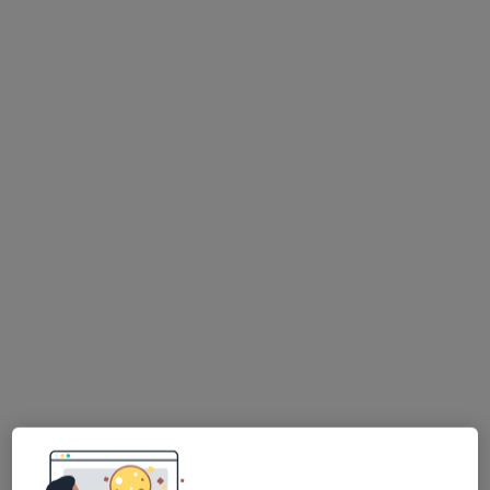
Bezpieczne płatności
lek. dent. Yuliya Vilcheuskaya
·
Więcej
Stomatolog
3 opinie
Warszawska 58C/36, Warszawa
•
Mapa
Centrum Medyczne Symbios
Leczenie nagłego bólu zęba
150 zł
Specjalista nie oferuje umawiania online pod tym adresem.
Poproś o wizytę