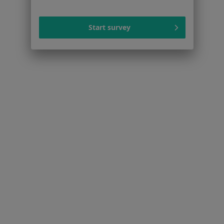
Braki zębowe w Raszynie
Więcej (15)
Start survey
Więcej w kategorii: Schorzenia w Raszynie
Strona Główna
Choroby
Ból Zęba
Raszyn
Zmień miasto
Zmień mias
Serwis
Regulamin
Polityka prywatności pacjentów
Polityka prywatności profesjonalistów
Polityka prywatności dla profesjonalistów, których
dane pozyskaliśmy samodzielnie
Polityka cookies