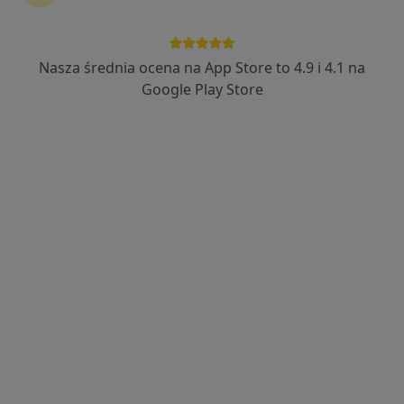
Nasza średnia ocena na App Store to 4.9 i 4.1 na
Bezpieczne płatności
Google Play Store
mgr Krzysztof Ostrowski
·
Więcej
Fizjoterapeuta
14 opinii
Warszawska 58C/36, Warszawa
•
Mapa
Centrum Medyczne Symbios
Konsultacja fizjoterapeutyczna
100 zł
Specjalista nie oferuje umawiania online pod tym adresem.
Poproś o wizytę