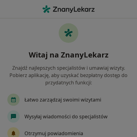
Me
Ból Zęba • Raszyn, mazowieckie
Filtry
• 1
Ubezpieczenie
Map
Ból zęba specjaliści w Raszynie
Witaj na ZnanyLekarz
Jak działają wyniki wyszukiwania
Znajdź najlepszych specjalistów i umawiaj wizyty.
Pobierz aplikację, aby uzyskać bezpłatny dostęp do
Jakiego specjalisty szukasz?
przydatnych funkcji:
Stomatolog
Stomatolog dziecięcy
Protet
Łatwo zarządzaj swoimi wizytami
Wysyłaj wiadomości do specjalistów
Otrzymuj powiadomienia