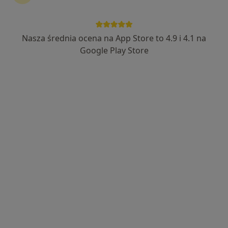
Nasza średnia ocena na App Store to 4.9 i 4.1 na
Google Play Store
Bezpieczne płatności
mgr Mateusz Sawicki
·
Więcej
Fizjoterapeuta
45 opinii
Głębocka 60/7, Warszawa
•
Mapa
Manus FizjoMedic
Konsultacja fizjoterapeutyczna
80 zł
Specjalista nie oferuje umawiania online pod tym adresem.
Poproś o wizytę