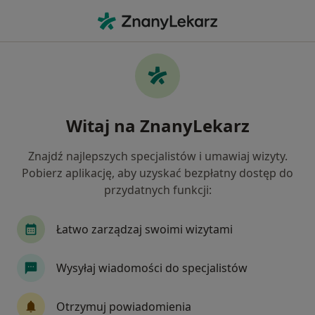
Me
Ból W Klatce Piersiowej • Marki, mazowieckie
Filtry
• 1
Ubezpieczenie
Map
Ból w klatce piersiowej specjaliści w
Witaj na ZnanyLekarz
Markach
Jak działają wyniki wyszukiwania
Znajdź najlepszych specjalistów i umawiaj wizyty.
Pobierz aplikację, aby uzyskać bezpłatny dostęp do
przydatnych funkcji:
Jakiego specjalisty szukasz?
Kardiolog
Fizjoterapeuta
Internista
Łatwo zarządzaj swoimi wizytami
Wysyłaj wiadomości do specjalistów
Otrzymuj powiadomienia