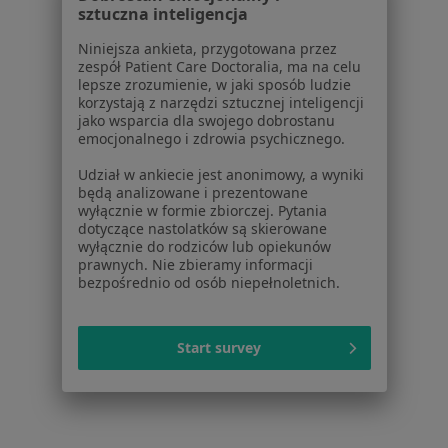
Ból w klatce piersiowej w Warszawie
sztuczna inteligencja
Ból w klatce piersiowej w Piasecznie
Niniejsza ankieta, przygotowana przez
zespół Patient Care Doctoralia, ma na celu
Ból w klatce piersiowej w Wołominie
lepsze zrozumienie, w jaki sposób ludzie
korzystają z narzędzi sztucznej inteligencji
Ból w klatce piersiowej w Legionowie
jako wsparcia dla swojego dobrostanu
emocjonalnego i zdrowia psychicznego.
Ból w klatce piersiowej w Pruszkowie
Udział w ankiecie jest anonimowy, a wyniki
Więcej (13)
będą analizowane i prezentowane
Więcej w kategorii: W pobliżu Marek
wyłącznie w formie zbiorczej. Pytania
dotyczące nastolatków są skierowane
Schorzenia w Markach
wyłącznie do rodziców lub opiekunów
prawnych. Nie zbieramy informacji
Zaburzenia lipidowe w Markach
bezpośrednio od osób niepełnoletnich.
Zaburzenia rytmu serca w Markach
Choroba wieńcowa w Markach
Start survey
Nadciśnienie tętnicze w Markach
Wady serca w Markach