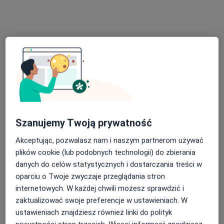
lek. Juliusz Głogowski
·
Więcej
Kardiolog, Internista, Ultrasonografista
42 opinie
Szanujemy Twoją prywatność
Adres 1
Adres 2
Akceptując, pozwalasz nam i naszym partnerom używać
plików cookie (lub podobnych technologii) do zbierania
Malborska, 47, Warszawa
•
Mapa
danych do celów statystycznych i dostarczania treści w
Centrum Medyczne enel-med - Oddział Homepark Targówek
oparciu o Twoje zwyczaje przeglądania stron
internetowych. W każdej chwili możesz sprawdzić i
Konsultacja internistyczna
278 zł
zaktualizować swoje preferencje w ustawieniach. W
Specjalista nie oferuje umawiania online pod tym adresem.
ustawieniach znajdziesz również linki do polityk