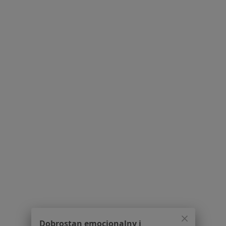
lek. Beata Józwik-Sawczuk
·
Więcej
Kardiolog
25 opinii
św. Wincentego 93, Warszawa
•
Mapa
Centrum Medyczne FutureMeds Warszawa Targówek
Konsultacja kardiologiczna
170 zł
Specjalista nie oferuje umawiania online pod tym adresem.
Poproś o wizytę
1
2
Powiązane wyszukiwania
W pobliżu Marek
Dobrostan emocjonalny i