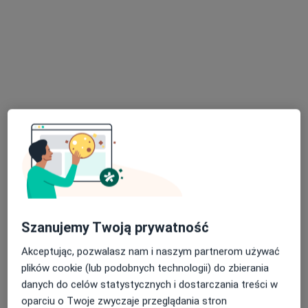
mgr David Nachman
·
Więcej
Fizjoterapeuta
11 opinii
Bernardyńska 17, Bochnia
•
Mapa
Symferia - Fizjoterapia Osteopatia Trening
Konsultacja fizjoterapeutyczna
od 220 zł
Specjalista nie oferuje umawiania online pod tym adresem.
Poproś o wizytę
Szanujemy Twoją prywatność
Akceptując, pozwalasz nam i naszym partnerom używać
plików cookie (lub podobnych technologii) do zbierania
danych do celów statystycznych i dostarczania treści w
oparciu o Twoje zwyczaje przeglądania stron