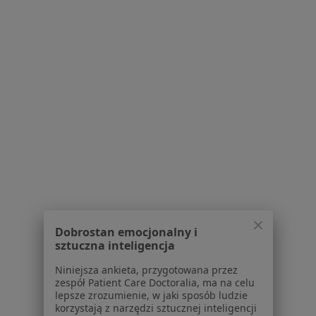
Więcej w kategorii: Schorzenia w Bochni
Strona Główna
Choroby
Ból W Klatce Piersiowej
Zmień mi
Bochnia
Zmień miasto
Serwis
Regulamin
Polityka prywatności pacjentów
Polityka prywatności profesjonalistów
Dobrostan emocjonalny i
Polityka prywatności dla profesjonalistów, których
sztuczna inteligencja
dane pozyskaliśmy samodzielnie
Niniejsza ankieta, przygotowana przez
Polityka cookies
zespół Patient Care Doctoralia, ma na celu
Jak działają wyniki wyszukiwania
lepsze zrozumienie, w jaki sposób ludzie
korzystają z narzędzi sztucznej inteligencji
Dostępność