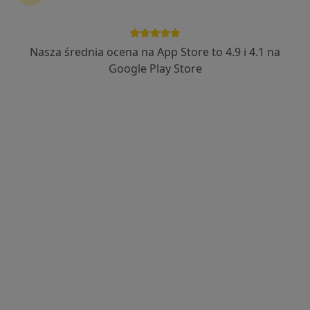
Nasza średnia ocena na App Store to 4.9 i 4.1 na
mgr Konrad Błaż
Google Play Store
·
Więcej
Fizjoterapeuta
15 opinii
Bernardyńska 17, Bochnia
•
Mapa
Symferia - Fizjoterapia Osteopatia Trening
Konsultacja fizjoterapeutyczna
od 220 zł
Specjalista nie oferuje umawiania online pod tym adresem.
Poproś o wizytę