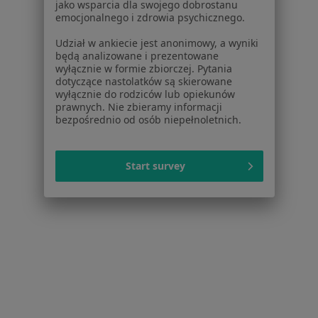
jako wsparcia dla swojego dobrostanu
O nas
emocjonalnego i zdrowia psychicznego.
Praca
Rekrutujemy!
Udział w ankiecie jest anonimowy, a wyniki
Partnerzy
będą analizowane i prezentowane
Centrum prasowe
wyłącznie w formie zbiorczej. Pytania
Kontakt
dotyczące nastolatków są skierowane
wyłącznie do rodziców lub opiekunów
Dla pacjentów
prawnych. Nie zbieramy informacji
bezpośrednio od osób niepełnoletnich.
Lekarze
Placówki medyczne
Start survey
Pytania i odpowiedzi
Usługi i zabiegi
Choroby
Pomoc
Aplikacje mobilne
Blog dla pacjentów
Dla profesjonalistów
Cennik