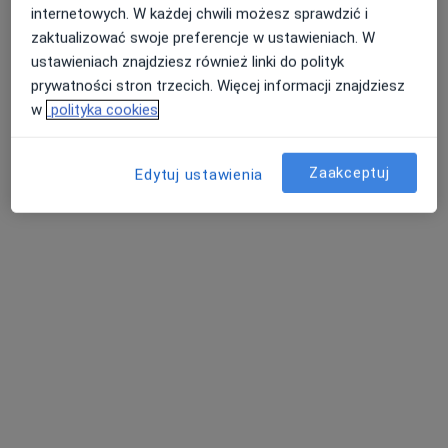
internetowych. W każdej chwili możesz sprawdzić i
zaktualizować swoje preferencje w ustawieniach. W
ustawieniach znajdziesz również linki do polityk
dr n. med. Krystian Gruszka
prywatności stron trzecich. Więcej informacji znajdziesz
·
Więcej
Kardiolog
w
polityka cookies
46 opinii
Sądecka 5/1, Bochnia
•
Mapa
Zaakceptuj
Edytuj ustawienia
Sądecka Clinic
Konsultacja kardiologiczna
250 zł
Specjalista nie oferuje umawiania online pod tym adresem.
Poproś o wizytę