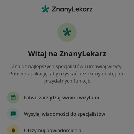
Me
Ból W Klatce Piersiowej • Bochnia, małopolskie
Filtry
• 1
Ubezpieczenie
Map
Ból w klatce piersiowej specjaliści w Bochni
Witaj na ZnanyLekarz
Jak działają wyniki wyszukiwania
Znajdź najlepszych specjalistów i umawiaj wizyty.
Pobierz aplikację, aby uzyskać bezpłatny dostęp do
Jakiego specjalisty szukasz?
przydatnych funkcji:
Fizjoterapeuta
Kardiolog
Dermatolog
Łatwo zarządzaj swoimi wizytami
Wysyłaj wiadomości do specjalistów
Otrzymuj powiadomienia