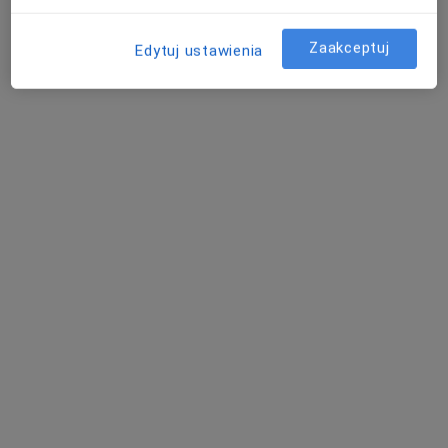
Zaakceptuj
Edytuj ustawienia
lek. Vitalii Bondar
Lekarz bez specjalizacji
12 opinii
Adres 1
Adres 2
Szwedzka 24, Warszawa
•
Mapa
Centrum Medyczne enel-med Oddział Bohema
Konsultacja ortopedyczna
412 zł
Specjalista nie oferuje umawiania online pod tym adresem.