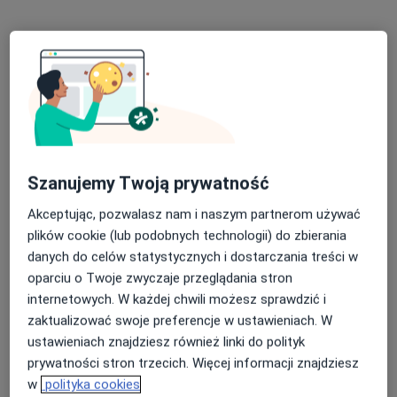
Bezpieczne płatności
Szanujemy Twoją prywatność
lek. Krzysztof Romaniuk
·
Więcej
W trakcie specjalizacji (Ortopeda)
Akceptując, pozwalasz nam i naszym partnerom używać
13 opinii
plików cookie (lub podobnych technologii) do zbierania
danych do celów statystycznych i dostarczania treści w
św. Wincentego 93/5, Warszawa
•
Mapa
oparciu o Twoje zwyczaje przeglądania stron
Instytut Zdrowia i Urody Holispace
internetowych. W każdej chwili możesz sprawdzić i
Konsultacja ortopedyczna
300 zł
zaktualizować swoje preferencje w ustawieniach. W
Specjalista nie oferuje umawiania online pod tym adresem.
ustawieniach znajdziesz również linki do polityk
prywatności stron trzecich. Więcej informacji znajdziesz
Poproś o wizytę
w
polityka cookies