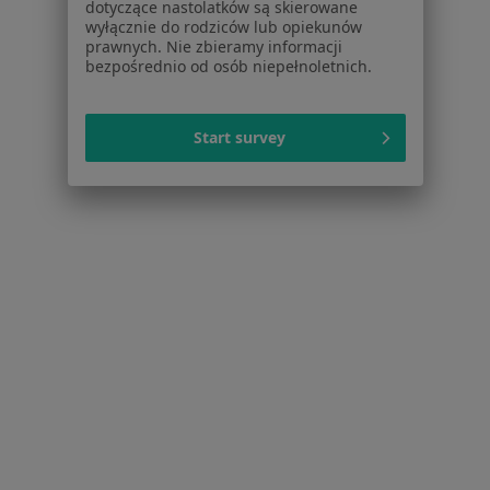
Schorzenia w Ząbkach
dotyczące nastolatków są skierowane
wyłącznie do rodziców lub opiekunów
Bóle kręgosłupa w Ząbkach
prawnych. Nie zbieramy informacji
bezpośrednio od osób niepełnoletnich.
Ból pleców w Ząbkach
Ból barku w Ząbkach
Start survey
Rwa kulszowa w Ząbkach
Bóle głowy w Ząbkach
Więcej (13)
Więcej w kategorii: Schorzenia w Ząbkach
Ból Ścięgna Achillesa Specjaliści W Ząbkach