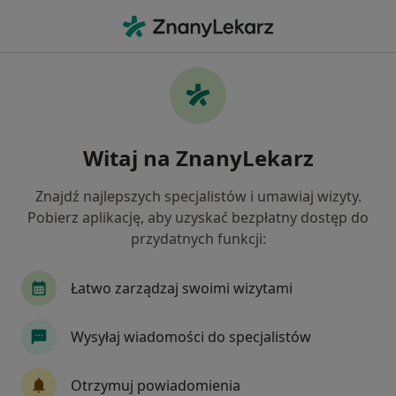
Me
Ból Ścięgna Achillesa • Ząbki, mazowieckie
Filtry
• 1
Ubezpieczenie
Map
Ból ścięgna Achillesa specjaliści w Ząbkach
Witaj na ZnanyLekarz
Jak działają wyniki wyszukiwania
Znajdź najlepszych specjalistów i umawiaj wizyty.
Pobierz aplikację, aby uzyskać bezpłatny dostęp do
Jakiego specjalisty szukasz?
przydatnych funkcji:
Fizjoterapeuta
Ortopeda
Ultrasonografis
Łatwo zarządzaj swoimi wizytami
Wysyłaj wiadomości do specjalistów
Otrzymuj powiadomienia