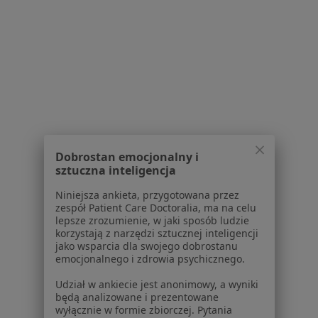
Pokaż profil
1
2
3
4
Powiązane wyszukiwania
W pobliżu Ząbek
Ból ścięgna Achillesa w Warszawie
Dobrostan emocjonalny i
sztuczna inteligencja
Ból ścięgna Achillesa w Otwocku
Niniejsza ankieta, przygotowana przez
Ból ścięgna Achillesa w Pruszkowie
zespół Patient Care Doctoralia, ma na celu
lepsze zrozumienie, w jaki sposób ludzie
Ból ścięgna Achillesa w Piasecznie
korzystają z narzędzi sztucznej inteligencji
jako wsparcia dla swojego dobrostanu
Ból ścięgna Achillesa w Wołominie
emocjonalnego i zdrowia psychicznego.
Więcej (13)
Udział w ankiecie jest anonimowy, a wyniki
Więcej w kategorii: W pobliżu Ząbek
będą analizowane i prezentowane
wyłącznie w formie zbiorczej. Pytania