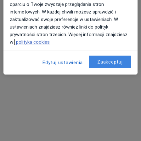
oparciu o Twoje zwyczaje przeglądania stron
internetowych. W każdej chwili możesz sprawdzić i
zaktualizować swoje preferencje w ustawieniach. W
dr n. med. Marcin Redman
ustawieniach znajdziesz również linki do polityk
·
Więcej
Ortopeda
prywatności stron trzecich. Więcej informacji znajdziesz
45 opinii
w
polityka cookies
Szafirowa 3-5, Dąbrowa
•
Mapa
JJClinic-Medklinika Sp. z o.o.
Zaakceptuj
Edytuj ustawienia
Konsultacja ortopedyczna - kończyna górna
350 zł
Specjalista nie oferuje umawiania online pod tym adresem.
Poproś o wizytę