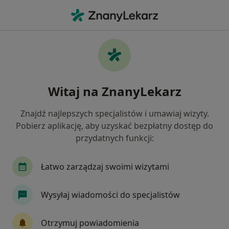
Me
Ból Rąk • Dąbrowa, wielkopolskie
Filtry
• 1
Mapa
Ból rąk specjaliści w
Witaj na ZnanyLekarz
Jak działają wyniki wyszukiwania
Znajdź najlepszych specjalistów i umawiaj wizyty.
Pobierz aplikację, aby uzyskać bezpłatny dostęp do
Jakiego specjalisty szukasz?
przydatnych funkcji:
Ortopeda
Radiolog
Dietetyk
Ultraso
Łatwo zarządzaj swoimi wizytami
Wysyłaj wiadomości do specjalistów
Otrzymuj powiadomienia