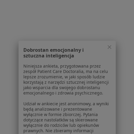
Dla pacjentów
Lekarze
Placówki medyczne
Pytania i odpowiedzi
Usługi i zabiegi
Choroby
Dobrostan emocjonalny i
Pomoc
sztuczna inteligencja
Aplikacje mobilne
Blog dla pacjentów
Niniejsza ankieta, przygotowana przez
zespół Patient Care Doctoralia, ma na celu
Dla profesjonalistów
lepsze zrozumienie, w jaki sposób ludzie
korzystają z narzędzi sztucznej inteligencji
jako wsparcia dla swojego dobrostanu
Cennik
emocjonalnego i zdrowia psychicznego.
Dla lekarzy
Dla placówek medycznych
Udział w ankiecie jest anonimowy, a wyniki
będą analizowane i prezentowane
Noa Notes
nowość
wyłącznie w formie zbiorczej. Pytania
Baza wiedzy
dotyczące nastolatków są skierowane
Centrum Pomocy dla Specjalisty
wyłącznie do rodziców lub opiekunów
prawnych. Nie zbieramy informacji