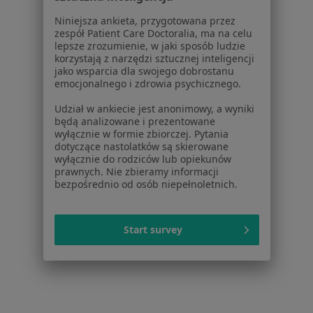
Partnerzy
Niniejsza ankieta, przygotowana przez
Centrum prasowe
zespół Patient Care Doctoralia, ma na celu
Kontakt
lepsze zrozumienie, w jaki sposób ludzie
korzystają z narzędzi sztucznej inteligencji
jako wsparcia dla swojego dobrostanu
Dla pacjentów
emocjonalnego i zdrowia psychicznego.
Lekarze
Udział w ankiecie jest anonimowy, a wyniki
Placówki medyczne
będą analizowane i prezentowane
Pytania i odpowiedzi
wyłącznie w formie zbiorczej. Pytania
dotyczące nastolatków są skierowane
Usługi i zabiegi
wyłącznie do rodziców lub opiekunów
Choroby
prawnych. Nie zbieramy informacji
Pomoc
bezpośrednio od osób niepełnoletnich.
Aplikacje mobilne
Blog dla pacjentów
Start survey
Dla profesjonalistów
Cennik
Dla lekarzy
Dla placówek medycznych