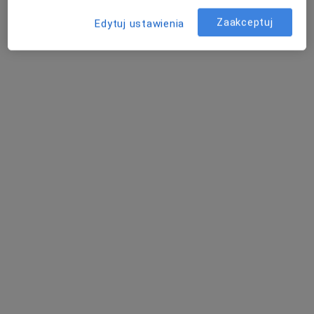
Zaakceptuj
Edytuj ustawienia
Bezpieczne płatności
lek. Jakub Liberski
·
Więcej
Ortopeda
23 opinie
Jerzego 6, Bieruń
•
Mapa
Galen-Ortopedia
Konsultacja ortopedyczna
360 zł
Specjalista nie oferuje umawiania online pod tym adresem.
Poproś o wizytę