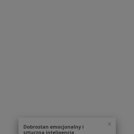
Ból Pachwiny Specjaliści W Bieruniu
Serwis
Regulamin
Polityka prywatności pacjentów
Polityka prywatności profesjonalistów
Polityka prywatności dla profesjonalistów, których
dane pozyskaliśmy samodzielnie
Polityka cookies
Jak działają wyniki wyszukiwania
Dostępność
O nas
Dobrostan emocjonalny i
Praca
sztuczna inteligencja
Rekrutujemy!