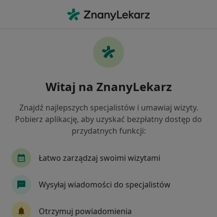
Me
Ból Pachwiny • Bieruń, śląskie
Filtry
• 1
Mapa
Ból pachwiny specjaliści w Bieruniu
Witaj na ZnanyLekarz
Jak działają wyniki wyszukiwania
Znajdź najlepszych specjalistów i umawiaj wizyty.
Pobierz aplikację, aby uzyskać bezpłatny dostęp do
Jakiego specjalisty szukasz?
przydatnych funkcji:
Fizjoterapeuta
Ortopeda
Lekarz medycyn
Łatwo zarządzaj swoimi wizytami
Wysyłaj wiadomości do specjalistów
Otrzymuj powiadomienia