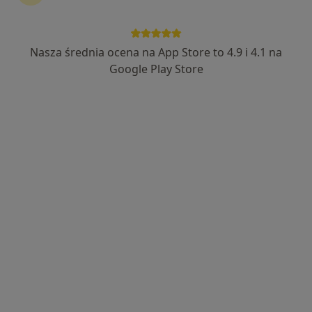
Nasza średnia ocena na App Store to 4.9 i 4.1 na
mgr Mateusz Saternus
Google Play Store
·
Więcej
Fizjoterapeuta
87 opinii
Aleksandra Fredry 6, Lędziny
•
Mapa
FizjoBalance - Mateusz Saternus
Konsultacja fizjoterapeutyczna
200 zł
Specjalista nie oferuje umawiania online pod tym adresem.
Poproś o wizytę