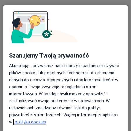
Bezpieczne płatności
dr Kamila Kluczniok
·
Więcej
Fizjoterapeuta
25 opinii
Jerzego 6, Bieruń
•
Mapa
Szanujemy Twoją prywatność
Galen Rehabilitacja Sp. z o. o.
Akceptując, pozwalasz nam i naszym partnerom używać
Konsultacja fizjoterapeutyczna (kolejna wizyta)
220 zł
plików cookie (lub podobnych technologii) do zbierania
Specjalista nie oferuje umawiania online pod tym adresem.
danych do celów statystycznych i dostarczania treści w
oparciu o Twoje zwyczaje przeglądania stron
Poproś o wizytę
internetowych. W każdej chwili możesz sprawdzić i
zaktualizować swoje preferencje w ustawieniach. W
ustawieniach znajdziesz również linki do polityk
prywatności stron trzecich. Więcej informacji znajdziesz
w
polityka cookies