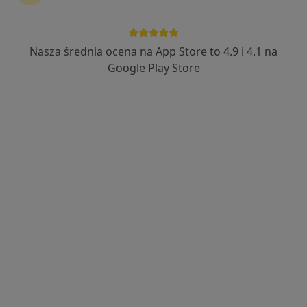
Nasza średnia ocena na App Store to 4.9 i 4.1 na
mgr Agnieszka Sull
Google Play Store
·
Więcej
Fizjoterapeuta, Osteopata
10 opinii
Adres 1
Adres 2
plac Dąbrowskiego 6, Słupsk
•
Mapa
Agnieszka Sull - Karina Center
Konsultacja fizjoterapeutyczna (kolejna wizyta)
180 zł
Specjalista nie oferuje umawiania online pod tym adresem.
Poproś o wizytę