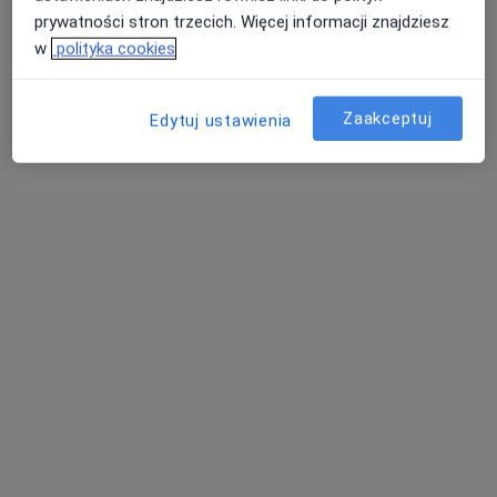
prywatności stron trzecich. Więcej informacji znajdziesz
w
polityka cookies
Zaakceptuj
Edytuj ustawienia
mgr Szymon Lemieszek
·
Więcej
Fizjoterapeuta
50 opinii
Adres 1
Adres 2
Sobieskiego 30, Słupsk
•
Mapa
Centrum Zdrowia Salus
Konsultacja fizjoterapeutyczna
180 zł
Specjalista nie oferuje umawiania online pod tym adresem.
Poproś o wizytę