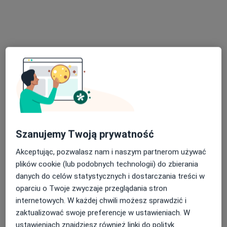
lek. Nerijus Prusinowski
·
Więcej
Ortopeda
81 opinii
Kilińskiego 47A, Słupsk
•
Mapa
Centrum Rehabilitacji AVENIR
Szanujemy Twoją prywatność
Konsultacja ortopedyczna
Brak ceny
Akceptując, pozwalasz nam i naszym partnerom używać
Specjalista nie oferuje umawiania online pod tym adresem.
plików cookie (lub podobnych technologii) do zbierania
Poproś o wizytę
danych do celów statystycznych i dostarczania treści w
oparciu o Twoje zwyczaje przeglądania stron
internetowych. W każdej chwili możesz sprawdzić i
zaktualizować swoje preferencje w ustawieniach. W
ustawieniach znajdziesz również linki do polityk