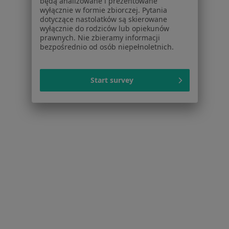
będą analizowane i prezentowane
wyłącznie w formie zbiorczej. Pytania
dotyczące nastolatków są skierowane
wyłącznie do rodziców lub opiekunów
prawnych. Nie zbieramy informacji
Serwis
bezpośrednio od osób niepełnoletnich.
Regulamin
Polityka prywatności pacjentów
Start survey
Polityka prywatności profesjonalistów
Polityka prywatności dla profesjonalistów, których
dane pozyskaliśmy samodzielnie
Polityka cookies
Jak działają wyniki wyszukiwania
Dostępność
O nas
Praca
Rekrutujemy!
Partnerzy
Centrum prasowe
Kontakt