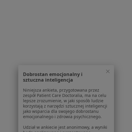
Ból biodra w Bytowie
Ból biodra w Ustce
Schorzenia w Słupsku
Nadciśnienie tętnicze w Słupsku
Cukrzyca w Słupsku
Zaburzenia rytmu serca w Słupsku
Choroba niedokrwienna serca w Słupsku
Dobrostan emocjonalny i
Niewydolność serca w Słupsku
sztuczna inteligencja
Więcej (15)
Niniejsza ankieta, przygotowana przez
zespół Patient Care Doctoralia, ma na celu
Więcej w kategorii: Schorzenia w Słupsku
lepsze zrozumienie, w jaki sposób ludzie
korzystają z narzędzi sztucznej inteligencji
jako wsparcia dla swojego dobrostanu
emocjonalnego i zdrowia psychicznego.
Ból Biodra Specjaliści W Słupsku
Udział w ankiecie jest anonimowy, a wyniki