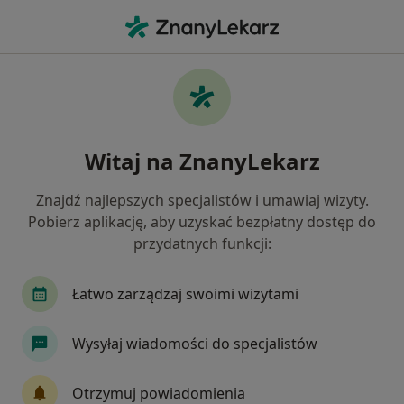
Me
Blizny • Radom, mazowieckie
Filtry
• 1
Mapa
Blizny specjaliści w Radomiu
Witaj na ZnanyLekarz
Jak działają wyniki wyszukiwania
Znajdź najlepszych specjalistów i umawiaj wizyty.
Pobierz aplikację, aby uzyskać bezpłatny dostęp do
Jakiego specjalisty szukasz?
przydatnych funkcji:
Fizjoterapeuta
Chirurg
Lekarz wykonując
Łatwo zarządzaj swoimi wizytami
Wysyłaj wiadomości do specjalistów
Otrzymuj powiadomienia