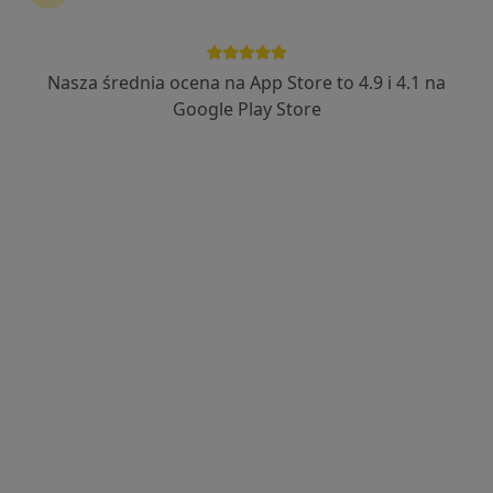
Nasza średnia ocena na App Store to 4.9 i 4.1 na
mgr Martyna Krzyżanowska
Google Play Store
·
Więcej
Fizjoterapeuta, Fizjoterapeuta dziecięcy
239 opinii
Stanisława Wernera 5, Radom
•
Mapa
Women’s Health Concept
Drenaż limfatyczny
od 400 zł
Specjalista nie oferuje umawiania online pod tym adresem.
Poproś o wizytę