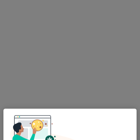
mgr Patrycja Przetak
·
Więcej
Fizjoterapeuta
Przemysłowa 11, Radom
•
Mapa
Rehabilitacja Plus
Fizjoterapia po operacjach plastycznych
220 zł
Specjalista nie oferuje umawiania online pod tym adresem.
Poproś o wizytę