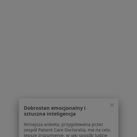
Klinika ORTO-LIVE
·
Więcej
Stomatologia, Chirurgia, Ortodoncja
15 opinii
Lekarska 2 a, Radom
•
Mapa
Lipofilling
3 000 zł
Pokaż więcej usług
Brak dostępnych specjalistów z wolnymi terminami w tym centrum medycznym.
Pokaż profil
Dobrostan emocjonalny i
1
2
sztuczna inteligencja
Niniejsza ankieta, przygotowana przez
Powiązane wyszukiwania
zespół Patient Care Doctoralia, ma na celu
lepsze zrozumienie, w jaki sposób ludzie