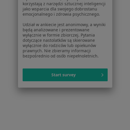
Schorzenia w Radomiu
korzystają z narzędzi sztucznej inteligencji
jako wsparcia dla swojego dobrostanu
Zmiany skórne w Radomiu
emocjonalnego i zdrowia psychicznego.
Choroby chirurgiczne w Radomiu
Udział w ankiecie jest anonimowy, a wyniki
będą analizowane i prezentowane
Choroby piersi w Radomiu
wyłącznie w formie zbiorczej. Pytania
dotyczące nastolatków są skierowane
Hemoroidy w Radomiu
wyłącznie do rodziców lub opiekunów
prawnych. Nie zbieramy informacji
Kamica żółciowa w Radomiu
bezpośrednio od osób niepełnoletnich.
Więcej (15)
Więcej w kategorii: Schorzenia w Radomiu
Start survey
Strona Główna
Choroby
Blizny
Radom
Zmień miasto
Zmień miasto