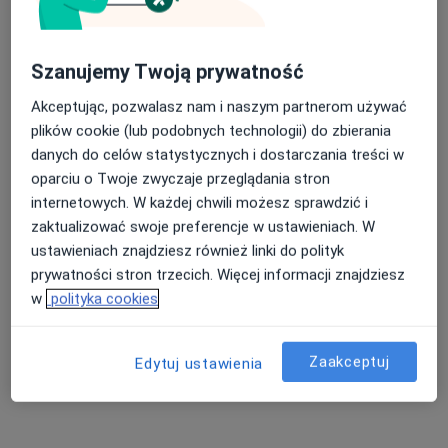
Szanujemy Twoją prywatność
dr Piotr Janik
Akceptując, pozwalasz nam i naszym partnerom używać
·
Więcej
Chirurg plastyczny
plików cookie (lub podobnych technologii) do zbierania
54 opinie
danych do celów statystycznych i dostarczania treści w
oparciu o Twoje zwyczaje przeglądania stron
Lekarska 2 a, Radom
•
Mapa
internetowych. W każdej chwili możesz sprawdzić i
Klinika ORTO-LIVE
zaktualizować swoje preferencje w ustawieniach. W
Korekcja powiek
4 000 zł
ustawieniach znajdziesz również linki do polityk
Specjalista nie oferuje umawiania online pod tym adresem.
prywatności stron trzecich. Więcej informacji znajdziesz
w
polityka cookies
Poproś o wizytę
Zaakceptuj
Edytuj ustawienia