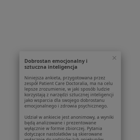
Lekarze
Placówki medyczne
Pytania i odpowiedzi
Usługi i zabiegi
Choroby
Pomoc
Aplikacje mobilne
Blog dla pacjentów
Dobrostan emocjonalny i
Dla profesjonalistów
sztuczna inteligencja
Cennik
Niniejsza ankieta, przygotowana przez
zespół Patient Care Doctoralia, ma na celu
Dla lekarzy
lepsze zrozumienie, w jaki sposób ludzie
Dla placówek medycznych
korzystają z narzędzi sztucznej inteligencji
Noa Notes
jako wsparcia dla swojego dobrostanu
nowość
emocjonalnego i zdrowia psychicznego.
Baza wiedzy
Centrum Pomocy dla Specjalisty
Udział w ankiecie jest anonimowy, a wyniki
będą analizowane i prezentowane
Kontakt
wyłącznie w formie zbiorczej. Pytania
ZnanyLekarz - Strona główna
dotyczące nastolatków są skierowane
wyłącznie do rodziców lub opiekunów