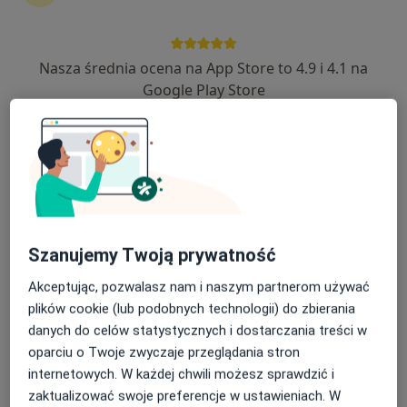
Nasza średnia ocena na App Store to 4.9 i 4.1 na
Bezpieczne płatności
Google Play Store
dr n. med. Marcin Kostkiewicz
·
Więcej
Kardiolog
27 opinii
ul. T. Kościuszki 1, Głogów Małopolski
•
Mapa
Centrum Medyczne Niwa
Konsultacja kardiologiczna
od 250 zł
Specjalista nie oferuje umawiania online pod tym adresem.
Szanujemy Twoją prywatność
Akceptując, pozwalasz nam i naszym partnerom używać
Poproś o wizytę
plików cookie (lub podobnych technologii) do zbierania
danych do celów statystycznych i dostarczania treści w
oparciu o Twoje zwyczaje przeglądania stron
internetowych. W każdej chwili możesz sprawdzić i
zaktualizować swoje preferencje w ustawieniach. W