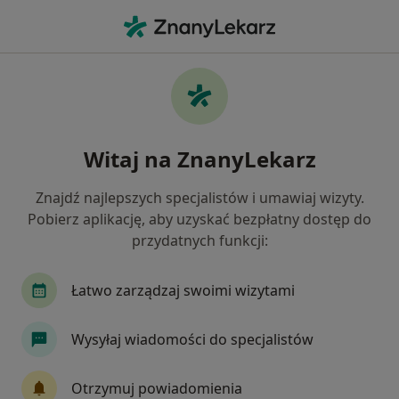
Me
Arytmia • Głogów Małopolski, podkarpackie
Filtry
• 1
Mapa
Arytmia specjaliści w Głogowie Małopolskim
Witaj na ZnanyLekarz
Jak działają wyniki wyszukiwania
Znajdź najlepszych specjalistów i umawiaj wizyty.
Pobierz aplikację, aby uzyskać bezpłatny dostęp do
Jakiego specjalisty szukasz?
przydatnych funkcji:
Kardiolog
Chirurg
Internista
Lekarz 
Łatwo zarządzaj swoimi wizytami
Wysyłaj wiadomości do specjalistów
Otrzymuj powiadomienia