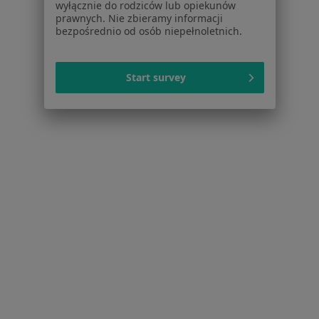
wyłącznie do rodziców lub opiekunów
Centrum prasowe
prawnych. Nie zbieramy informacji
Kontakt
bezpośrednio od osób niepełnoletnich.
Dla pacjentów
Start survey
Lekarze
Placówki medyczne
Pytania i odpowiedzi
Usługi i zabiegi
Choroby
Pomoc
Aplikacje mobilne
Blog dla pacjentów
Dla profesjonalistów
Cennik
Dla lekarzy
Dla placówek medycznych
Noa Notes
nowość