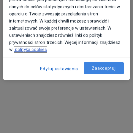
danych do celów statystycznych i dostarczania treści w
oparciu o Twoje zwyczaje przeglądania stron
internetowych. W każdej chwili możesz sprawdzić i
zaktualizować swoje preferencje w ustawieniach. W
ustawieniach znajdziesz również linki do polityk
prywatności stron trzecich. Więcej informacji znajdziesz
w
polityka cookies
Twoje Zdrowie
·
Więcej
Gastrologia, Interna, Medycyna rodzinna
1031 opinii
Zaakceptuj
Edytuj ustawienia
Adres 1
Adres 2
Adres 3
Adres 4
Robotnicza 79, Elbląg
•
Mapa
Brak dostępnych specjalistów z wolnymi terminami w tym centrum medycznym.
Pokaż profil