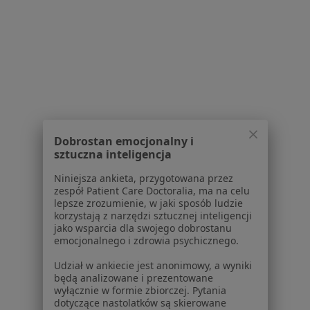
Strona Główna
Gastrolog
Elbląg
Zmień miasto
Zmień miasto
Serwis
Dobrostan emocjonalny i
Regulamin
sztuczna inteligencja
Polityka prywatności pacjentów
Polityka prywatności profesjonalistów
Niniejsza ankieta, przygotowana przez
Polityka prywatności dla profesjonalistów, których
zespół Patient Care Doctoralia, ma na celu
lepsze zrozumienie, w jaki sposób ludzie
dane pozyskaliśmy samodzielnie
korzystają z narzędzi sztucznej inteligencji
Polityka cookies
jako wsparcia dla swojego dobrostanu
Jak działają wyniki wyszukiwania
emocjonalnego i zdrowia psychicznego.
Dostępność
Udział w ankiecie jest anonimowy, a wyniki
O nas
będą analizowane i prezentowane
Praca
wyłącznie w formie zbiorczej. Pytania
Rekrutujemy!
dotyczące nastolatków są skierowane
Partnerzy