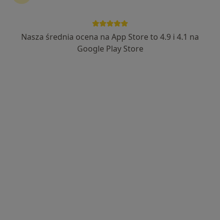
lek. Adrian Karkut
·
Więcej
W trakcie specjalizacji (Gastrolog)
Nasza średnia ocena na App Store to 4.9 i 4.1 na
12 opinii
Google Play Store
Adres 1
Adres 2
Niepodległości 18, Elbląg
•
Mapa
ELMEDIC
Konsultacja gastroenterologiczna
od 270 zł
Specjalista nie oferuje umawiania online pod tym adresem.
Poproś o wizytę