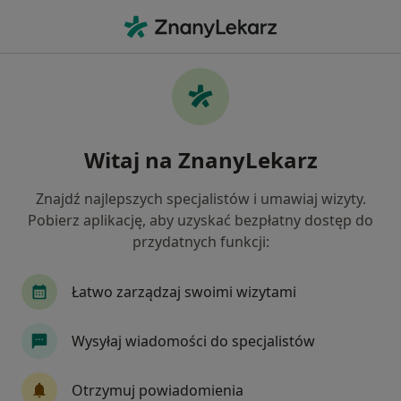
Me
Gastrolog • Elbląg, warmińsko-mazurskie
Filtry
Ubezpieczenie
Mapa
Polecani gastrolodzy w Elblągu
Witaj na ZnanyLekarz
Jak działają wyniki wyszukiwania
Znajdź najlepszych specjalistów i umawiaj wizyty.
Pobierz aplikację, aby uzyskać bezpłatny dostęp do
Wybierz swoje ubezpieczenie
przydatnych funkcji:
Łatwo zarządzaj swoimi wizytami
Wysyłaj wiadomości do specjalistów
Otrzymuj powiadomienia