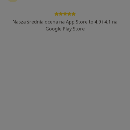
Nasza średnia ocena na App Store to 4.9 i 4.1 na
lek. Barbara Lamperska
Google Play Store
·
Więcej
Ginekolog
39 opinii
Grudzińskiego 7/4, Swarzędz
•
Mapa
Infantis orto
Konsultacja ginekologiczna
300 zł
Specjalista nie oferuje umawiania online pod tym adresem.
Poproś o wizytę