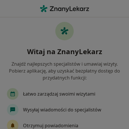
Me
Anemia W Ciąży • Pobiedziska, wielkopolskie
Filtry
• 1
Ubezpieczenie
Map
Anemia w ciąży specjaliści w Pobiedziskach
Witaj na ZnanyLekarz
Jak działają wyniki wyszukiwania
Znajdź najlepszych specjalistów i umawiaj wizyty.
Pobierz aplikację, aby uzyskać bezpłatny dostęp do
Jakiego specjalisty szukasz?
przydatnych funkcji:
Ginekolog
Internista
Kardiolog
Fizj
Łatwo zarządzaj swoimi wizytami
Wysyłaj wiadomości do specjalistów
Otrzymuj powiadomienia