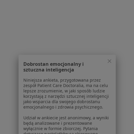
Serwis
Regulamin
Polityka prywatności pacjentów
Polityka prywatności profesjonalistów
Polityka prywatności dla profesjonalistów, których
dane pozyskaliśmy samodzielnie
Polityka cookies
Jak działają wyniki wyszukiwania
Dobrostan emocjonalny i
Dostępność
sztuczna inteligencja
O nas
Niniejsza ankieta, przygotowana przez
Praca
Rekrutujemy!
zespół Patient Care Doctoralia, ma na celu
Partnerzy
lepsze zrozumienie, w jaki sposób ludzie
Centrum prasowe
korzystają z narzędzi sztucznej inteligencji
jako wsparcia dla swojego dobrostanu
Kontakt
emocjonalnego i zdrowia psychicznego.
Dla pacjentów
Udział w ankiecie jest anonimowy, a wyniki
będą analizowane i prezentowane
Lekarze
wyłącznie w formie zbiorczej. Pytania
Placówki medyczne
dotyczące nastolatków są skierowane