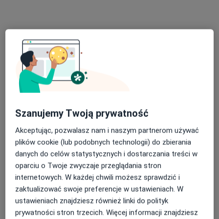
lek. Katarzyna Shved
·
Więcej
W trakcie specjalizacji (Ginekolog)
11 opinii
Grudzińskiego 7/4, Swarzędz
•
Mapa
Infantis orto
Konsultacja ginekologiczna
od 300 zł
Szanujemy Twoją prywatność
Specjalista nie oferuje umawiania online pod tym adresem.
Akceptując, pozwalasz nam i naszym partnerom używać
Poproś o wizytę
plików cookie (lub podobnych technologii) do zbierania
danych do celów statystycznych i dostarczania treści w
oparciu o Twoje zwyczaje przeglądania stron
internetowych. W każdej chwili możesz sprawdzić i
zaktualizować swoje preferencje w ustawieniach. W
ustawieniach znajdziesz również linki do polityk
prywatności stron trzecich. Więcej informacji znajdziesz