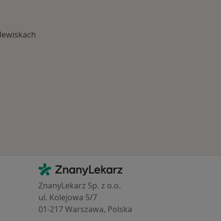
Plewiskach
Schorzenia w Plewiskach
Kontakt
ZnanyLekarz - Strona główna
ZnanyLekarz Sp. z o.o.
ul. Kolejowa 5/7
01-217 Warszawa, Polska