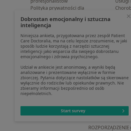
profesjonalistów
Usługi 
Polityka prywatności dla
Choro
profesjonalistów, których dane
Pomoc
Dobrostan emocjonalny i sztuczna
pozyskaliśmy samodzielnie
Aplika
inteligencja
Polityka cookies
Blog d
Niniejsza ankieta, przygotowana przez zespół Patient
Jak działają wyniki wyszukiwania
Care Doctoralia, ma na celu lepsze zrozumienie, w jaki
Dostępność
sposób ludzie korzystają z narzędzi sztucznej
O nas
inteligencji jako wsparcia dla swojego dobrostanu
emocjonalnego i zdrowia psychicznego.
Praca
Rekrutujemy!
Partnerzy
Udział w ankiecie jest anonimowy, a wyniki będą
Centrum prasowe
analizowane i prezentowane wyłącznie w formie
zbiorczej. Pytania dotyczące nastolatków są skierowane
Kontakt
wyłącznie do rodziców lub opiekunów prawnych. Nie
zbieramy informacji bezpośrednio od osób
niepełnoletnich.
otwiera się w now
otwiera s
o
Polska
,
Türkiye
,
España
,
Start survey
ROZPORZĄDZENIE (UE