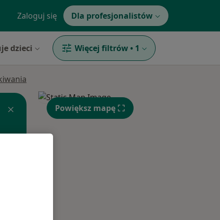
Zaloguj się
Dla profesjonalistów
je dzieci
Więcej filtrów
•
1
ukiwania
Powiększ mapę
Wt,
Śr,
Czw,
11 Sie
12 Sie
13 Sie