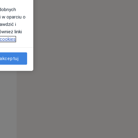
odobnych
i w oparciu o
awdzić i
wnież linki
 cookies
akceptuj
Wt,
Śr,
Czw,
11 Sie
12 Sie
13 Sie