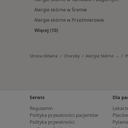
Alergie skórne w Śremie
Alergie skórne w Przeźmierowie
Więcej (10)
Więcej w kategorii: W pobliżu Plewi
Strona Główna
Choroby
Alergie Skórne
P
Zmień
Serwis
Dla pa
Regulamin
Lekarz
Polityka prywatności pacjentów
Placów
Polityka prywatności
Pytani