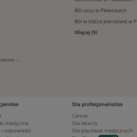
Ból uszu w Plewiskach
Ból w klatce piersiowej w 
Więcej (9)
sk
Więcej w kategorii: 
lewiska
 miasto
Zmień miasto
cjentów
Dla profesjonalistów
e
Cennik
ki medyczne
Dla lekarzy
a i odpowiedzi
Dla placówek medycznych