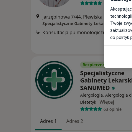
9 opinii
Akceptując
Jarzębinowa 7/44, Plewiska
•
Mapa
technologii
Specjalistyczne Gabinety Lekarskie SANUM
Twoje zwyc
zaktualizo
Konsultacja pulmonologiczna
do polityk 
Bezpieczne płatności
Specjalistyczne
Gabinety Lekarsk
SANUMED
Alergologia, Alergologia d
·
Więcej
Dietetyk
63 opinie
Adres 1
Adres 2