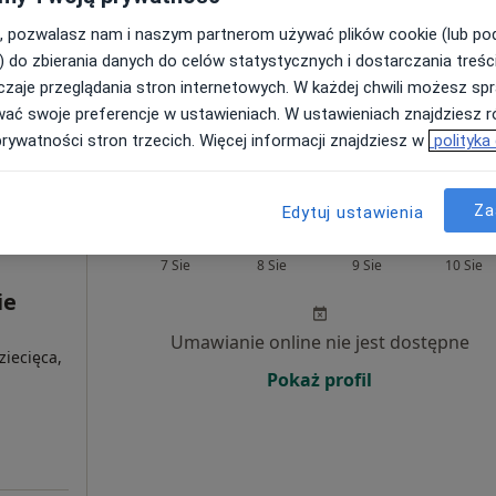
, pozwalasz nam i naszym partnerom używać plików cookie (lub p
Poproś o wizytę
) do zbierania danych do celów statystycznych i dostarczania treśc
ED
zaje przeglądania stron internetowych. W każdej chwili możesz spr
wać swoje preferencje w ustawieniach. W ustawieniach znajdziesz ró
300 zł
prywatności stron trzecich. Więcej informacji znajdziesz w
polityka
Za
Edytuj ustawienia
Dziś
Jutro
Ndz,
Pon,
7 Sie
8 Sie
9 Sie
10 Sie
ie
Umawianie online nie jest dostępne
ziecięca,
Pokaż profil