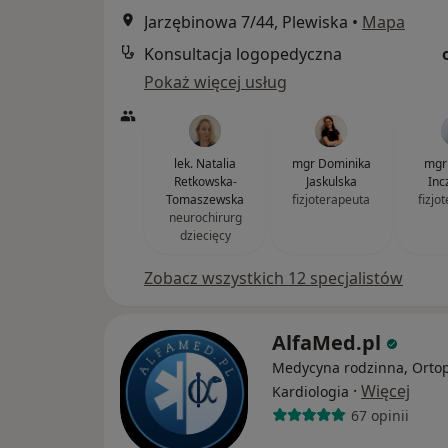
Jarzębinowa 7/44, Plewiska
•
Mapa
Konsultacja logopedyczna
Pokaż więcej usług
lek. Natalia
mgr Dominika
mgr
Retkowska-
Jaskulska
Inc
Tomaszewska
fizjoterapeuta
fizjo
neurochirurg
dziecięcy
Zobacz wszystkich 12 specjalistów
AlfaMed.pl
Medycyna rodzinna, Ortop
·
Więcej
Kardiologia
67 opinii