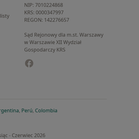
NIP: ⁠7010224868
KRS: ⁠0000347997
isty
REGON: ⁠142276657
Sąd Rejonowy dla m.st. Warszawy
w Warszawie XII Wydział
Gospodarczy KRS
Facebook
otwiera się w nowej karcie
cie
owej karcie
ię w nowej karcie
iera się w nowej karcie
otwiera się w nowej karcie
otwiera się w nowej karcie
otwiera się w nowej karcie
rgentina
,
Perú
,
Colombia
iąc - Czerwiec 2026