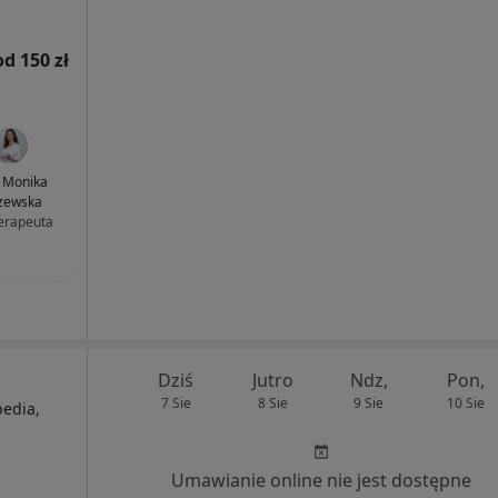
od 150 zł
 Monika
zewska
terapeuta
Dziś
Jutro
Ndz,
Pon,
7 Sie
8 Sie
9 Sie
10 Sie
edia,
Umawianie online nie jest dostępne