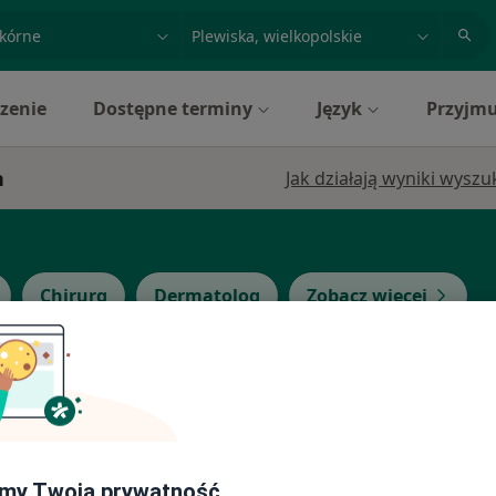
acja, badanie lub nazwisko
miasto lub dzielnica
zenie
Dostępne terminy
Język
Przyjmu
h
Jak działają wyniki wysz
Chirurg
Dermatolog
Zobacz więcej
Dziś
Jutro
Ndz,
Pon,
7 Sie
8 Sie
9 Sie
10 Sie
cięcy
my Twoją prywatność
Umawianie online nie jest dostępne