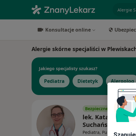
specjaliz
Konsultacje online
Ubezpiec
Alergie skórne specjaliści w Plewiskac
Jakiego specjalisty szukasz?
Pediatra
Dietetyk
Alergolog
Bezpieczne płatności
lek. Katarzyna
Suchańska
Pediatra, Pulmonolog dzie
Szanuje