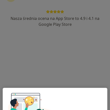
Nasza średnia ocena na App Store to 4.9 i 4.1 na
Google Play Store
Centrum Medyczne PZU Zdrowie Tarnów
PCK
·
Chirurgia dziecięca, Ginekologia, Alergologia dziecięca
Więcej
168 opinii
PCK 26, Tarnów
•
Mapa
Konsultacja endokrynologiczna
230 zł
Pokaż więcej usług