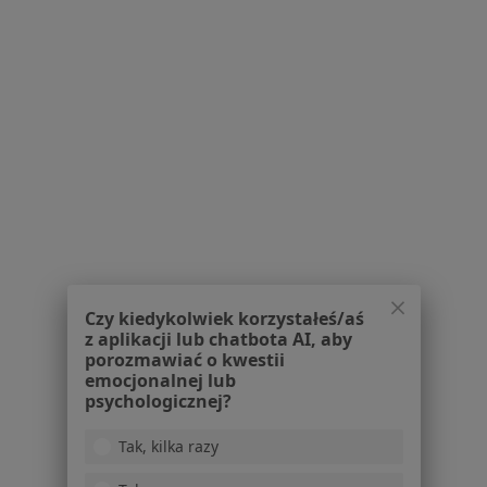
Polityka prywatności profesjonalistów
Polityka prywatności dla profesjonalistów, których
dane pozyskaliśmy samodzielnie
Polityka cookies
Jak działają wyniki wyszukiwania
Dostępność
O nas
Praca
Rekrutujemy!
Partnerzy
Centrum prasowe
Kontakt
Dla pacjentów
Czy kiedykolwiek korzystałeś/aś
z aplikacji lub chatbota AI, aby
Lekarze
porozmawiać o kwestii
Placówki medyczne
emocjonalnej lub
psychologicznej?
Pytania i odpowiedzi
Usługi i zabiegi
Tak, kilka razy
Choroby
Pomoc