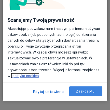
lek. Wojciech Bajer
lek. Agata Walczak-
lek. Michał Januś
ultrasonografista
Bogatek
urolog
Szanujemy Twoją prywatność
endokrynolog
Akceptując, pozwalasz nam i naszym partnerom używać
Brak dostępnych specjalistów z wolnymi terminami w tym centrum medycznym.
plików cookie (lub podobnych technologii) do zbierania
Pokaż profil
danych do celów statystycznych i dostarczania treści w
oparciu o Twoje zwyczaje przeglądania stron
internetowych. W każdej chwili możesz sprawdzić i
zaktualizować swoje preferencje w ustawieniach. W
ustawieniach znajdziesz również linki do polityk
prywatności stron trzecich. Więcej informacji znajdziesz
w
polityka cookies
Zaakceptuj
Edytuj ustawienia
lek. Grzegorz Żak
·
Więcej
Alergolog
28 opinii