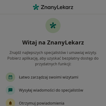
Me
Alergiczne Kontaktowe Zapalenie Skóry • Tarnów, małopolskie
Filtry
• 1
Mapa
Alergiczne kontaktowe zapalenie skóry
Witaj na ZnanyLekarz
specjaliści w Tarnowie
Jak działają wyniki wyszukiwania
Znajdź najlepszych specjalistów i umawiaj wizyty.
Pobierz aplikację, aby uzyskać bezpłatny dostęp do
przydatnych funkcji:
Jakiego specjalisty szukasz?
Dermatolog
Alergolog
Chirurg
Łatwo zarządzaj swoimi wizytami
Ginekolog
Laryngolog
Wysyłaj wiadomości do specjalistów
Zobacz więcej
Otrzymuj powiadomienia