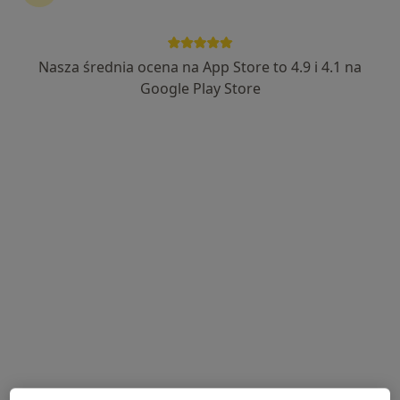
Nasza średnia ocena na App Store to 4.9 i 4.1 na
lek. dent. Dawid Włodarczyk
Google Play Store
Stomatolog
26 opinii
Adama Asnyka 78e, Skierniewice
•
Mapa
Boguszewska Dental
Konsultacja protetyczna
od 150 zł
Specjalista nie oferuje umawiania online pod tym adresem.
Poproś o wizytę