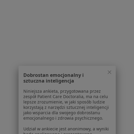
Regulamin
Polityka prywatności pacjentów
Polityka prywatności profesjonalistów
Polityka prywatności dla profesjonalistów, których
dane pozyskaliśmy samodzielnie
Polityka cookies
Jak działają wyniki wyszukiwania
Dostępność
O nas
Praca
Rekrutujemy!
Dobrostan emocjonalny i
Partnerzy
sztuczna inteligencja
Centrum prasowe
Niniejsza ankieta, przygotowana przez
Kontakt
zespół Patient Care Doctoralia, ma na celu
lepsze zrozumienie, w jaki sposób ludzie
Dla pacjentów
korzystają z narzędzi sztucznej inteligencji
jako wsparcia dla swojego dobrostanu
Lekarze
emocjonalnego i zdrowia psychicznego.
Placówki medyczne
Udział w ankiecie jest anonimowy, a wyniki
Pytania i odpowiedzi