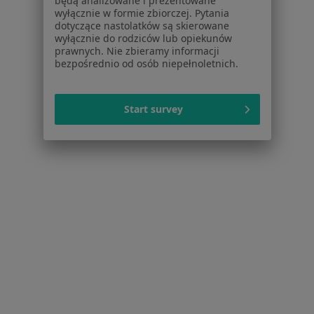
będą analizowane i prezentowane
Usługi i zabiegi
wyłącznie w formie zbiorczej. Pytania
Choroby
dotyczące nastolatków są skierowane
wyłącznie do rodziców lub opiekunów
Pomoc
prawnych. Nie zbieramy informacji
Aplikacje mobilne
bezpośrednio od osób niepełnoletnich.
Blog dla pacjentów
Dla profesjonalistów
Start survey
Cennik
Dla lekarzy
Dla placówek medycznych
Noa Notes
nowość
Baza wiedzy
Centrum Pomocy dla Specjalisty
Kontakt
ZnanyLekarz - Strona główna
ZnanyLekarz Sp. z o.o.
ul. Kolejowa 5/7
01-217 Warszawa, Polska