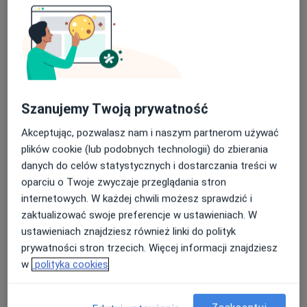
Bezpieczne płatności
Centrum Terapii ALMA
·
Więcej
Psychoterapia, Psychiatria, Psychologia
4360 opinii
Szanujemy Twoją prywatność
Marii Konopnickiej 22, Skierniewice
•
Mapa
Akceptując, pozwalasz nam i naszym partnerom używać
Konsultacja psychologiczna
250 zł
plików cookie (lub podobnych technologii) do zbierania
danych do celów statystycznych i dostarczania treści w
Pokaż więcej usług
oparciu o Twoje zwyczaje przeglądania stron
internetowych. W każdej chwili możesz sprawdzić i
zaktualizować swoje preferencje w ustawieniach. W
lek. Dorota Korońska
mgr Katarzyna
mgr Emilia Gozdek
ustawieniach znajdziesz również linki do polityk
psychiatra
Łoboda-Kędzia
psycholog dziecięcy
prywatności stron trzecich. Więcej informacji znajdziesz
psycholog
w
polityka cookies
Zobacz wszystkich 9 specjalistów
Brak dostępnych specjalistów z wolnymi terminami w tym centrum medycznym.