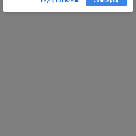
Zaakceptuj
Edytuj ustawienia
Pokaż profil
Boguszewska Dental
Stomatologia, Stomatologia dziecięca, Chirurgia
·
Więcej
stomatologiczna
244 opinie
Adama Asnyka 78e, Skierniewice
•
Mapa
Konsultacja protetyczna
od 150 zł
Pokaż więcej usług