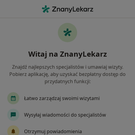
Me
Afta • Skierniewice, łódzkie
Filtry
• 1
Ubezpieczenie
Map
Afta specjaliści w Skierniewicach
Witaj na ZnanyLekarz
Jak działają wyniki wyszukiwania
Znajdź najlepszych specjalistów i umawiaj wizyty.
Pobierz aplikację, aby uzyskać bezpłatny dostęp do
Jakiego specjalisty szukasz?
przydatnych funkcji:
Stomatolog
Dermatolog
Pediatra
Ps
Łatwo zarządzaj swoimi wizytami
Wysyłaj wiadomości do specjalistów
Otrzymuj powiadomienia