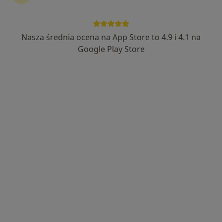
Nasza średnia ocena na App Store to 4.9 i 4.1 na
Bezpieczne płatności
Google Play Store
Katarzyna Lackowska
Neurolog
11 opinii
Adres 1
Adres 2
Józefa Wybickiego 45/1, Grudziądz
•
Mapa
Neo-Med Centrum Medyczne
Konsultacja neurologiczna
250 zł
Specjalista nie oferuje umawiania online pod tym adresem.
Poproś o wizytę