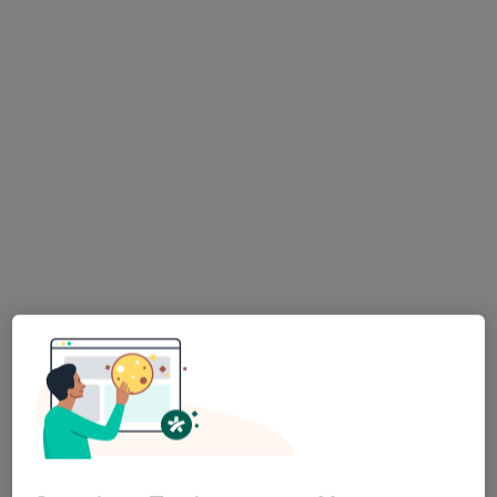
Bezpieczne płatności
Centrum Terapii ALMA
·
Więcej
Psychoterapia, Psychiatria, Psychologia
4359 opinii
Ignacego Paderewskiego 135, Grudziądz
•
Mapa
Konsultacja dietetyczna dzieci
200 zł
Pokaż więcej usług
mgr Agata Skoroch
mgr Agata Grzona
mgr Izabela Czaja
psycholog
psycholog
psycholog