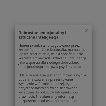
Afazja Specjaliści W Grudziądzu
Dobrostan emocjonalny i
sztuczna inteligencja
Serwis
Niniejsza ankieta, przygotowana przez
Regulamin
zespół Patient Care Doctoralia, ma na celu
lepsze zrozumienie, w jaki sposób ludzie
Polityka prywatności pacjentów
korzystają z narzędzi sztucznej inteligencji
Polityka prywatności profesjonalistów
jako wsparcia dla swojego dobrostanu
Polityka prywatności dla profesjonalistów, których
emocjonalnego i zdrowia psychicznego.
dane pozyskaliśmy samodzielnie
Udział w ankiecie jest anonimowy, a wyniki
Polityka cookies
będą analizowane i prezentowane
Jak działają wyniki wyszukiwania
wyłącznie w formie zbiorczej. Pytania
dotyczące nastolatków są skierowane
Dostępność
wyłącznie do rodziców lub opiekunów
O nas
prawnych. Nie zbieramy informacji
Praca
Rekrutujemy!
bezpośrednio od osób niepełnoletnich.
Partnerzy