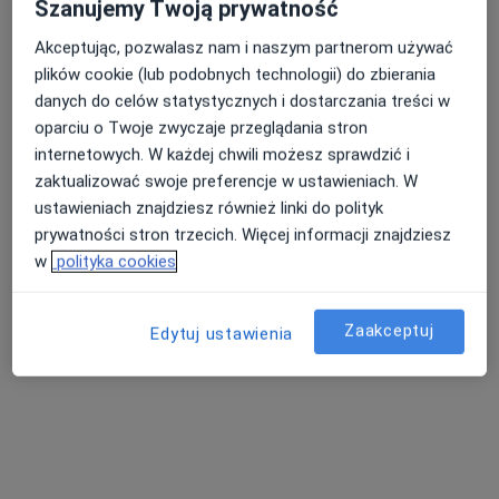
Szanujemy Twoją prywatność
Zobacz wszystkich 8 specjalistów
Akceptując, pozwalasz nam i naszym partnerom używać
Brak dostępnych specjalistów z wolnymi terminami w tym centrum medycznym.
plików cookie (lub podobnych technologii) do zbierania
danych do celów statystycznych i dostarczania treści w
Pokaż profil
oparciu o Twoje zwyczaje przeglądania stron
internetowych. W każdej chwili możesz sprawdzić i
zaktualizować swoje preferencje w ustawieniach. W
ustawieniach znajdziesz również linki do polityk
prywatności stron trzecich. Więcej informacji znajdziesz
w
polityka cookies
Zaakceptuj
Edytuj ustawienia
Bezpieczne płatności
Radtke Clinic Centrum Medyczne
·
Więcej
Ginekologia, Pediatria, Laryngologia
1764 opinie