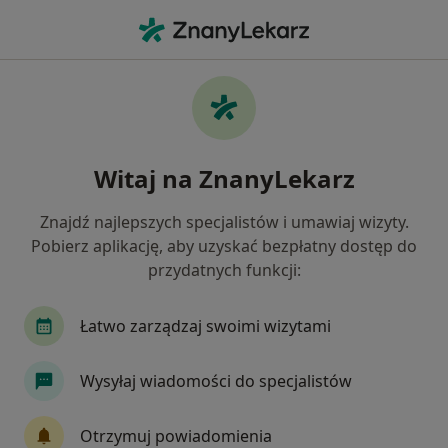
Me
Afazja • Grudziądz, kujawsko-pomorskie
Filtry
• 1
Ubezpieczenie
Map
Afazja specjaliści w Grudziądzu
Witaj na ZnanyLekarz
Jak działają wyniki wyszukiwania
Znajdź najlepszych specjalistów i umawiaj wizyty.
Pobierz aplikację, aby uzyskać bezpłatny dostęp do
Jakiego specjalisty szukasz?
przydatnych funkcji:
Neurolog
Logopeda
Psycholog
Chiru
Łatwo zarządzaj swoimi wizytami
Wysyłaj wiadomości do specjalistów
Otrzymuj powiadomienia