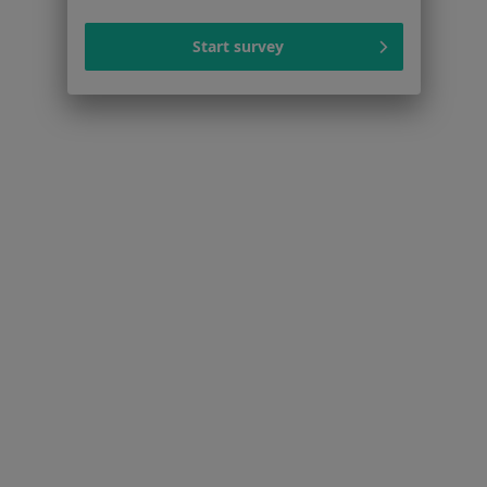
Centrum prasowe
Start survey
Kontakt
Dla pacjentów
Lekarze
Placówki medyczne
Pytania i odpowiedzi
Usługi i zabiegi
Choroby
Pomoc
Aplikacje mobilne
Blog dla pacjentów
Dla profesjonalistów
Cennik
Dla lekarzy
Dla placówek medycznych
Noa Notes
nowość