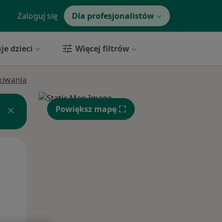
Zaloguj się
Dla profesjonalistów
je dzieci
Więcej filtrów
ukiwania
Powiększ mapę
Pon,
Wt,
Śr,
10 Sie
11 Sie
12 Sie