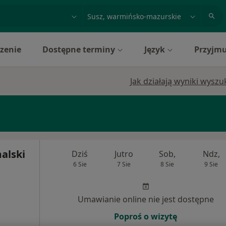
acja, badanie lub nazwisko
miasto lub dzielnica
zenie
Dostępne terminy
Język
Przyjmu
Jak działają wyniki wysz
alski
Dziś
Jutro
Sob,
Ndz,
6 Sie
7 Sie
8 Sie
9 Sie
Umawianie online nie jest dostępne
Poproś o wizytę