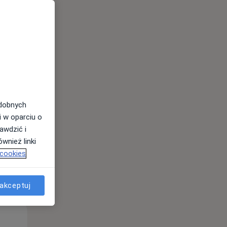
Pon,
Wt,
Śr,
10 Sie
11 Sie
12 Sie
odobnych
i w oparciu o
awdzić i
wnież linki
 cookies
akceptuj
Pon,
Wt,
Śr,
10 Sie
11 Sie
12 Sie