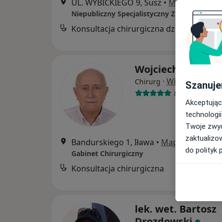
UL. WYBICKIEGO 9, Susz
•
Mapa
Niepubliczny Specjalistyczny ZOZ Kormed
Konsultacja chirurgiczna dzieci
B
Wojciech Biedaws
·
Więcej
Chirurg
Szanuje
8 opinii
Akceptując
technologii
Twoje zwyc
zaktualizo
Bandurskiego 1, Iława
•
Mapa
do polityk 
Gabinet Chirurgiczny
Konsultacja chirurgiczna
B
lek. wet. Bartosz
Drozdowski