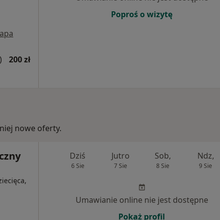
Poproś o wizytę
apa
)
200 zł
iej nowe oferty.
czny
Dziś
Jutro
Sob,
Ndz,
6 Sie
7 Sie
8 Sie
9 Sie
iecięca,
Umawianie online nie jest dostępne
Pokaż profil