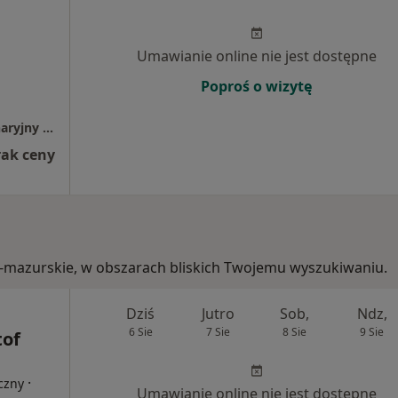
Umawianie online nie jest dostępne
Poproś o wizytę
Centrum Zdrowia Zwierząt Gabinet Weterynaryjny Bartosz Drozdowski
rak ceny
ko-mazurskie, w obszarach bliskich Twojemu wyszukiwaniu.
Dziś
Jutro
Sob,
Ndz,
6 Sie
7 Sie
8 Sie
9 Sie
tof
·
czny
Umawianie online nie jest dostępne