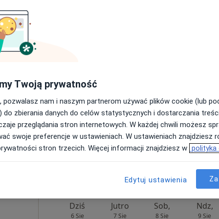
rak ceny
ki
Dziś
Jutro
Sob,
Ndz,
6 Sie
7 Sie
8 Sie
9 Sie
my Twoją prywatność
, pozwalasz nam i naszym partnerom używać plików cookie (lub p
Umawianie online nie jest dostępne
) do zbierania danych do celów statystycznych i dostarczania treśc
zaje przeglądania stron internetowych. W każdej chwili możesz spr
Poproś o wizytę
wać swoje preferencje w ustawieniach. W ustawieniach znajdziesz ró
prywatności stron trzecich. Więcej informacji znajdziesz w
polityka
rak ceny
Za
Edytuj ustawienia
Dziś
Jutro
Sob,
Ndz,
6 Sie
7 Sie
8 Sie
9 Sie