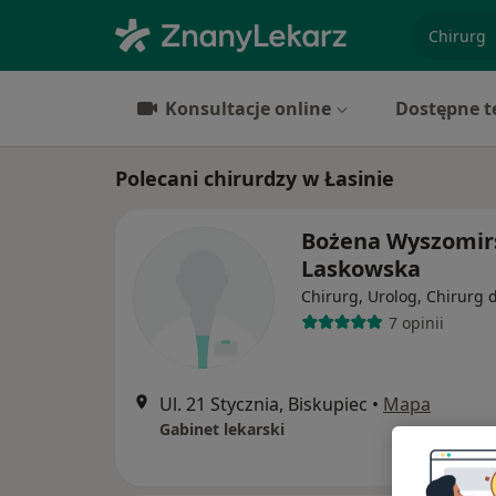
specjaliz
Konsultacje online
Dostępne t
Polecani chirurdzy w Łasinie
Bożena Wyszomirs
Laskowska
Chirurg, Urolog, Chirurg d
7 opinii
Ul. 21 Stycznia, Biskupiec
•
Mapa
Gabinet lekarski