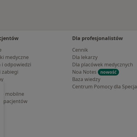
cjentów
Dla profesjonalistów
e
Cennik
ki medyczne
Dla lekarzy
a i odpowiedzi
Dla placówek medycznych
i zabiegi
Noa Notes
nowość
by
Baza wiedzy
Centrum Pomocy dla Specjal
cje mobilne
la pacjentów