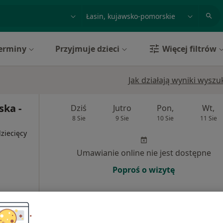
acja, badanie lub nazwisko
miasto lub dzielnica
erminy
Przyjmuje dzieci
Więcej filtrów
Jak działają wyniki wysz
ka -
Dziś
Jutro
Pon,
Wt,
8 Sie
9 Sie
10 Sie
11 Sie
ziecięcy
Umawianie online nie jest dostępne
Poproś o wizytę