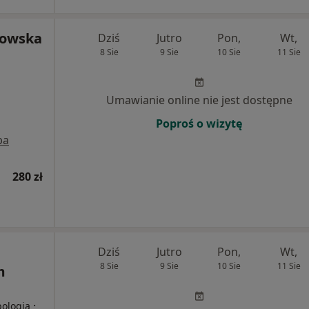
rowska
Dziś
Jutro
Pon,
Wt,
8 Sie
9 Sie
10 Sie
11 Sie
Umawianie online nie jest dostępne
Poproś o wizytę
pa
280 zł
Dziś
Jutro
Pon,
Wt,
8 Sie
9 Sie
10 Sie
11 Sie
m
·
bologia