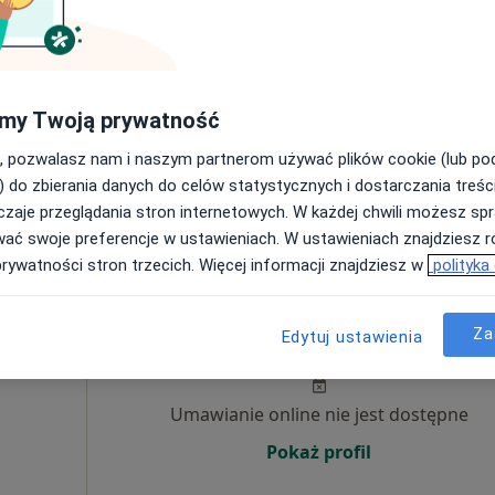
Dziś
Jutro
Pon,
Wt,
8 Sie
9 Sie
10 Sie
11 Sie
my Twoją prywatność
Umawianie online nie jest dostępne
, pozwalasz nam i naszym partnerom używać plików cookie (lub p
Poproś o wizytę
) do zbierania danych do celów statystycznych i dostarczania treśc
zaje przeglądania stron internetowych. W każdej chwili możesz spr
wać swoje preferencje w ustawieniach. W ustawieniach znajdziesz ró
prywatności stron trzecich. Więcej informacji znajdziesz w
polityka
Dziś
Jutro
Pon,
Wt,
Za
Edytuj ustawienia
8 Sie
9 Sie
10 Sie
11 Sie
Umawianie online nie jest dostępne
Pokaż profil