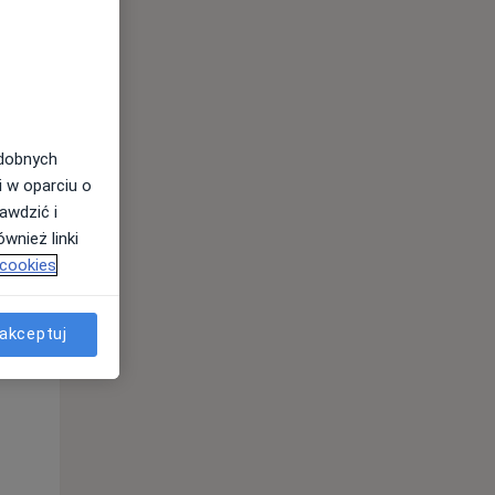
Śr,
Czw,
Pt,
12 Sie
13 Sie
14 Sie
odobnych
i w oparciu o
awdzić i
wnież linki
 cookies
Śr,
Czw,
Pt,
akceptuj
12 Sie
13 Sie
14 Sie