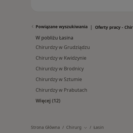
Powiązane wyszukiwania
|
Oferty pracy - Chi
W pobliżu Łasina
Chirurdzy w Grudziądzu
Chirurdzy w Kwidzynie
Chirurdzy w Brodnicy
Chirurdzy w Sztumie
Chirurdzy w Prabutach
Więcej (12)
Więcej w kategorii: W pobliżu Łasin
Strona Główna
Chirurg
Łasin
Zmień miasto