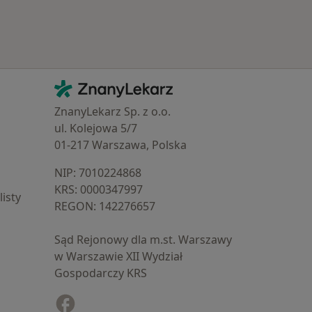
Kontakt
ZnanyLekarz - Strona główna
ZnanyLekarz Sp. z o.o.
ul. Kolejowa 5/7
01-217 Warszawa, Polska
NIP: ⁠7010224868
KRS: ⁠0000347997
isty
REGON: ⁠142276657
Sąd Rejonowy dla m.st. Warszawy
w Warszawie XII Wydział
Gospodarczy KRS
Facebook
otwiera się w nowej karcie