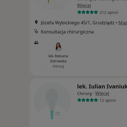
Więcej
212 opinii
Józefa Wybickiego 45/1, Grudziądz
•
Ma
Konsultacja chirurgiczna
lek. Roksana
Ostrowska
chirurg
lek. Iulian Ivaniu
·
Więcej
Chirurg
12 opinii