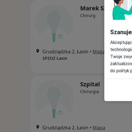
Marek Szczotka
Chirurg
Szanuje
Akceptując
technologii
Grudziądzka 2, Łasin
•
Mapa
Twoje zwyc
SPZOZ Łasin
zaktualizo
do polityk 
Szpital
Chirurgia
Grudziądzka 2, Łasin
•
Mapa