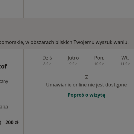
o-pomorskie, w obszarach bliskich Twojemu wyszukiwaniu.
Dziś
Jutro
Pon,
Wt,
8 Sie
9 Sie
10 Sie
11 Sie
tof
·
czny
Umawianie online nie jest dostępne
Poproś o wizytę
apa
)
200 zł