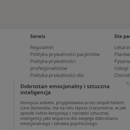
Serwis
Dla pa
Regulamin
Lekarz
Polityka prywatności pacjentów
Placów
Polityka prywatności
Pytani
profesjonalistów
Usługi 
Polityka prywatności dla
Choro
profesjonalistów, których dane
Pomoc
Dobrostan emocjonalny i sztuczna
pozyskaliśmy samodzielnie
Aplika
inteligencja
Polityka cookies
Blog d
Niniejsza ankieta, przygotowana przez zespół Patient
Jak działają wyniki wyszukiwania
Care Doctoralia, ma na celu lepsze zrozumienie, w jaki
Dostępność
sposób ludzie korzystają z narzędzi sztucznej
O nas
inteligencji jako wsparcia dla swojego dobrostanu
emocjonalnego i zdrowia psychicznego.
Praca
Rekrutujemy!