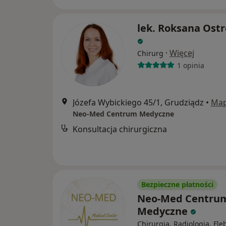
lek. Roksana Ost
·
Więcej
Chirurg
1 opinia
Józefa Wybickiego 45/1, Grudziądz
•
Ma
Neo-Med Centrum Medyczne
Konsultacja chirurgiczna
Bezpieczne płatności
Neo-Med Centru
Medyczne
Chirurgia, Radiologia, Fle