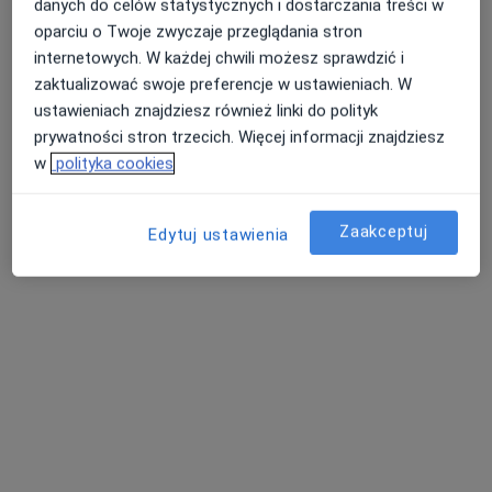
Bluemed Clinic Katowice Brynów
danych do celów statystycznych i dostarczania treści w
·
Chirurgia, Alergologia dziecięca, Ginekologia dziecięca
oparciu o Twoje zwyczaje przeglądania stron
Więcej
internetowych. W każdej chwili możesz sprawdzić i
4376 opinii
zaktualizować swoje preferencje w ustawieniach. W
ustawieniach znajdziesz również linki do polityk
Świętego Huberta 6, Katowice
•
Mapa
prywatności stron trzecich. Więcej informacji znajdziesz
Konsultacja chirurgiczna
250 zł
w
polityka cookies
Pokaż więcej usług
Zaakceptuj
Edytuj ustawienia
dr n. med. Dominika
lek. Sebastian Mosiej
Krakowczyk
chirurg onkologiczny
chirurg dziecięcy
Brak dostępnych specjalistów z wolnymi terminami w tym centrum medycznym.
Pokaż profil