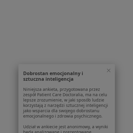
Partnerzy
Centrum prasowe
Kontakt
Dla pacjentów
Lekarze
Placówki medyczne
Pytania i odpowiedzi
Usługi i zabiegi
Choroby
Dobrostan emocjonalny i
Pomoc
sztuczna inteligencja
Aplikacje mobilne
Niniejsza ankieta, przygotowana przez
Blog dla pacjentów
zespół Patient Care Doctoralia, ma na celu
lepsze zrozumienie, w jaki sposób ludzie
Dla profesjonalistów
korzystają z narzędzi sztucznej inteligencji
jako wsparcia dla swojego dobrostanu
Cennik
emocjonalnego i zdrowia psychicznego.
Dla lekarzy
Udział w ankiecie jest anonimowy, a wyniki
Dla placówek medycznych
będą analizowane i prezentowane