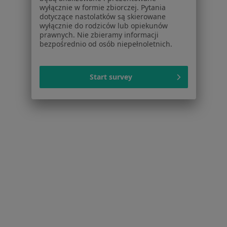
Noa Notes
nowość
wyłącznie w formie zbiorczej. Pytania
dotyczące nastolatków są skierowane
Baza wiedzy
wyłącznie do rodziców lub opiekunów
Centrum Pomocy dla Specjalisty
prawnych. Nie zbieramy informacji
bezpośrednio od osób niepełnoletnich.
Kontakt
ZnanyLekarz - Strona główna
ZnanyLekarz Sp. z o.o.
Start survey
ul. Kolejowa 5/7
01-217 Warszawa, Polska
NIP: ⁠7010224868
KRS: ⁠0000347997
REGON: ⁠142276657
Sąd Rejonowy dla m.st. Warszawy w Warszawie XII
Wydział Gospodarczy KRS
Facebook
otwiera się w nowej karcie