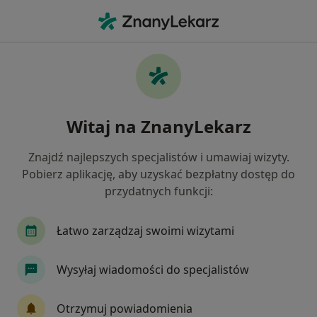
Me
Chirurg • Katowice, śląskie
Filtry
Ubezpieczenie:
TELEMEDI
20 polecanych chirurgów w Katowicach z
Witaj na ZnanyLekarz
TELEMEDI
Jak działają wyniki wyszukiwania
Znajdź najlepszych specjalistów i umawiaj wizyty.
Pobierz aplikację, aby uzyskać bezpłatny dostęp do
przydatnych funkcji:
Łatwo zarządzaj swoimi wizytami
Wysyłaj wiadomości do specjalistów
dr n. med. Dominika Krakowczyk
Otrzymuj powiadomienia
·
Więcej
Chirurg, Chirurg dziecięcy