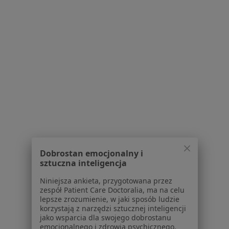
Znamiona Czarnków
Więcej (8)
Więcej w kategorii: Najczęstsze schorzenia
Strona Główna
Chirurg
Czarnków
Zmień miasto
Serwis
Dobrostan emocjonalny i
Regulamin
sztuczna inteligencja
Polityka prywatności pacjentów
Niniejsza ankieta, przygotowana przez
Polityka prywatności profesjonalistów
zespół Patient Care Doctoralia, ma na celu
Polityka prywatności dla profesjonalistów, których
lepsze zrozumienie, w jaki sposób ludzie
korzystają z narzędzi sztucznej inteligencji
dane pozyskaliśmy samodzielnie
jako wsparcia dla swojego dobrostanu
Polityka cookies
emocjonalnego i zdrowia psychicznego.