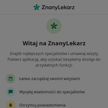
Me
Chirurg • Czarnków, wielkopolskie
Filtry
Mapa
Polecani chirurdzy w Czarnkowie
Witaj na ZnanyLekarz
Jak działają wyniki wyszukiwania
Znajdź najlepszych specjalistów i umawiaj wizyty.
Pobierz aplikację, aby uzyskać bezpłatny dostęp do
przydatnych funkcji:
Łatwo zarządzaj swoimi wizytami
Wysyłaj wiadomości do specjalistów
Janusz Andrzej Wojciechowski
·
Więcej
Chirurg
Otrzymuj powiadomienia