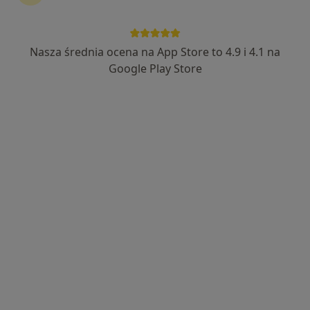
36 opinii
Władysława Sikorskiego 31, Czarnków
•
Mapa
Medica Centrum
Nasza średnia ocena na App Store to 4.9 i 4.1 na
Konsultacja chirurgiczna
od 260 zł
Google Play Store
Specjalista nie oferuje umawiania online pod tym adresem.
Poproś o wizytę
Medica Centrum
·
Więcej
Chirurgia, Kardiologia, Neurologia
252 opinie