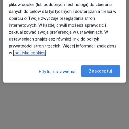
plików cookie (lub podobnych technologii) do zbierania
Specjaliści znajdują się poza Czarnków,
danych do celów statystycznych i dostarczania treści w
wielkopolskie, w obszarach bliskich Twojemu
oparciu o Twoje zwyczaje przeglądania stron
wyszukiwaniu.
internetowych. W każdej chwili możesz sprawdzić i
zaktualizować swoje preferencje w ustawieniach. W
ustawieniach znajdziesz również linki do polityk
prywatności stron trzecich. Więcej informacji znajdziesz
w
polityka cookies
Zaakceptuj
Edytuj ustawienia
lek. Katarzyna Kłonowska-Majchrzak
·
Więcej
Chirurg, Gastrolog
879 opinii
Adres
Online
Średnia 1, Piła
•
Mapa