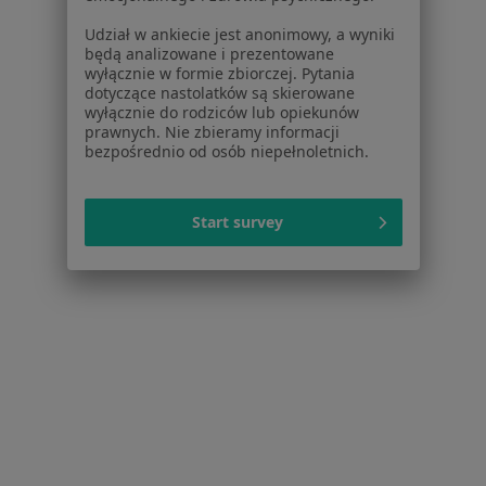
Jak działają wyniki wyszukiwania
Udział w ankiecie jest anonimowy, a wyniki
Dostępność
będą analizowane i prezentowane
O nas
wyłącznie w formie zbiorczej. Pytania
Praca
dotyczące nastolatków są skierowane
Rekrutujemy!
wyłącznie do rodziców lub opiekunów
Partnerzy
prawnych. Nie zbieramy informacji
Centrum prasowe
bezpośrednio od osób niepełnoletnich.
Kontakt
Dla pacjentów
Start survey
Lekarze
Placówki medyczne
Pytania i odpowiedzi
Usługi i zabiegi
Choroby
Pomoc
Aplikacje mobilne
Blog dla pacjentów
Dla profesjonalistów