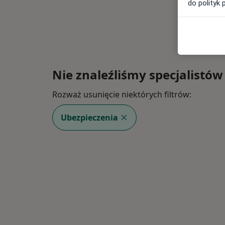
do polityk 
Nie znaleźliśmy specjalistów
Rozważ usunięcie niektórych filtrów:
Ubezpieczenia