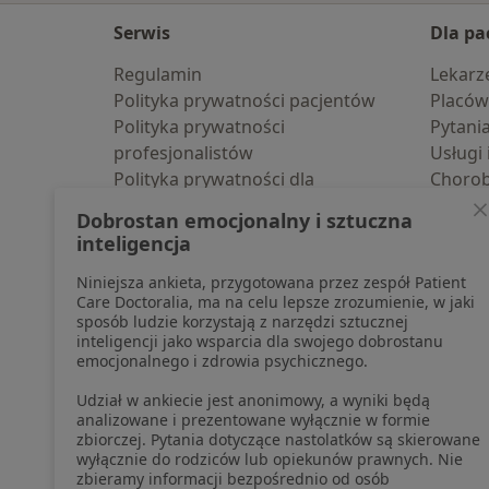
Serwis
Dla pa
Regulamin
Lekarz
Polityka prywatności pacjentów
Placów
Polityka prywatności
Pytani
profesjonalistów
Usługi 
Polityka prywatności dla
Choro
profesjonalistów, których dane
Pomoc
Dobrostan emocjonalny i sztuczna
pozyskaliśmy samodzielnie
Aplika
inteligencja
Polityka cookies
Blog d
Niniejsza ankieta, przygotowana przez zespół Patient
Jak działają wyniki wyszukiwania
Care Doctoralia, ma na celu lepsze zrozumienie, w jaki
Dostępność
sposób ludzie korzystają z narzędzi sztucznej
O nas
inteligencji jako wsparcia dla swojego dobrostanu
emocjonalnego i zdrowia psychicznego.
Praca
Rekrutujemy!
Partnerzy
Udział w ankiecie jest anonimowy, a wyniki będą
Centrum prasowe
analizowane i prezentowane wyłącznie w formie
zbiorczej. Pytania dotyczące nastolatków są skierowane
Kontakt
wyłącznie do rodziców lub opiekunów prawnych. Nie
zbieramy informacji bezpośrednio od osób