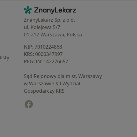
Kontakt
ZnanyLekarz - Strona główna
ZnanyLekarz Sp. z o.o.
ul. Kolejowa 5/7
01-217 Warszawa, Polska
NIP: ⁠7010224868
KRS: ⁠0000347997
isty
REGON: ⁠142276657
Sąd Rejonowy dla m.st. Warszawy
w Warszawie XII Wydział
Gospodarczy KRS
Facebook
otwiera się w nowej karcie