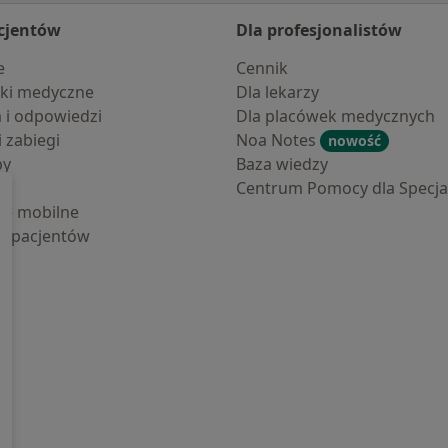
cjentów
Dla profesjonalistów
e
Cennik
ki medyczne
Dla lekarzy
a i odpowiedzi
Dla placówek medycznych
i zabiegi
Noa Notes
nowość
by
Baza wiedzy
Centrum Pomocy dla Specjal
cje mobilne
la pacjentów