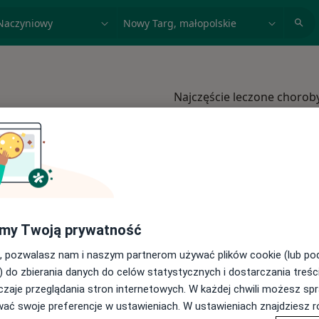
acja, badanie lub nazwisko
miasto lub dzielnica
Najczęście leczone chorob
Choroby nerek Nowy Targ
Kamica moczowa Nowy Ta
Kamica nerkowa Nowy Tar
Menopauza Nowy Targ
Miażdżyca Nowy Targ
my Twoją prywatność
Więcej (15)
, pozwalasz nam i naszym partnerom używać plików cookie (lub p
mach Allianz
Więcej w kategorii: 
) do zbierania danych do celów statystycznych i dostarczania treśc
zaje przeglądania stron internetowych. W każdej chwili możesz spr
wać swoje preferencje w ustawieniach. W ustawieniach znajdziesz ró
arg
Allianz
o
Zmień miasto