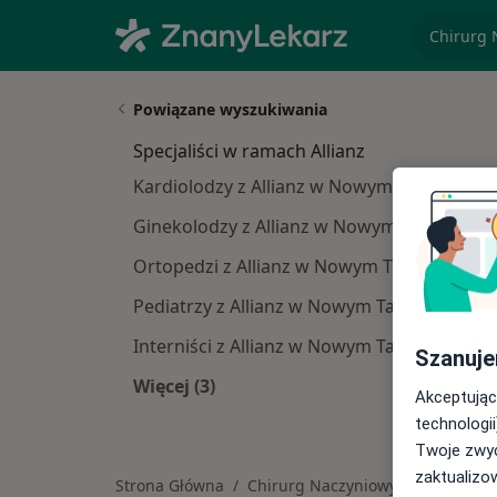
specjaliz
Powiązane wyszukiwania
Specjaliści w ramach Allianz
Kardiolodzy z Allianz w Nowym Targu
Ginekolodzy z Allianz w Nowym Targu
Ortopedzi z Allianz w Nowym Targu
Pediatrzy z Allianz w Nowym Targu
Interniści z Allianz w Nowym Targu
Szanuje
Więcej (3)
Akceptując
Więcej w kategorii: Specjaliści w ra
technologii
Twoje zwyc
zaktualizo
Strona Główna
Chirurg Naczyniowy
Nowy T
Zmień miast