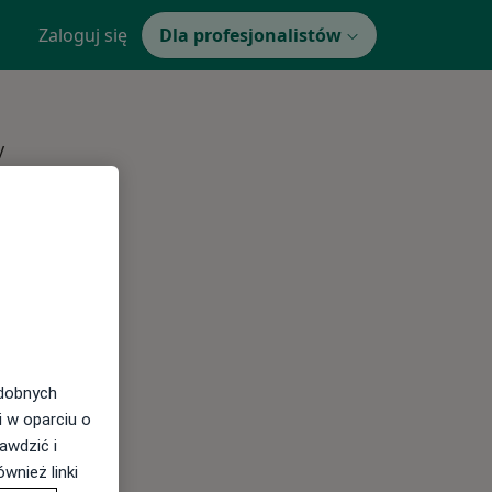
Zaloguj się
Dla profesjonalistów
y
rg
g
odobnych
Najczęście leczone choroby
i w oparciu o
awdzić i
wnież linki