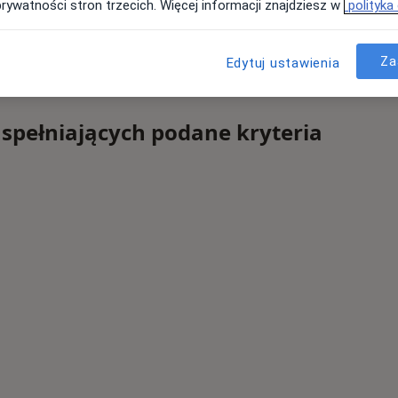
prywatności stron trzecich. Więcej informacji znajdziesz w
polityka
Za
Edytuj ustawienia
 spełniających podane kryteria