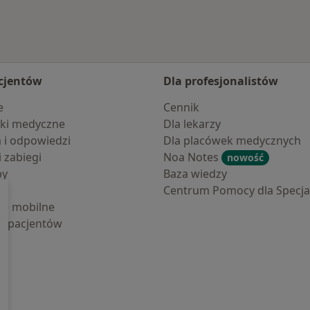
cjentów
Dla profesjonalistów
e
Cennik
ki medyczne
Dla lekarzy
a i odpowiedzi
Dla placówek medycznych
i zabiegi
Noa Notes
nowość
by
Baza wiedzy
Centrum Pomocy dla Specjal
cje mobilne
la pacjentów