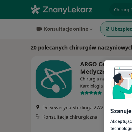
specjaliz
Konsultacje online
Ubezpiec
20 polecanych chirurgów naczyniowyc
ARGO Centrum
Medyczne
Chirurgia naczyniowa, Int
·
Więcej
Kardiologia
1178 opinii
Dr. Seweryna Sterlinga 27/29, budynek Cotton House
Szanuje
Konsultacja chirurgiczna
Akceptując
technologii