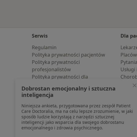
Serwis
Dla pa
Regulamin
Lekarz
Polityka prywatności pacjentów
Placów
Polityka prywatności
Pytani
profesjonalistów
Usługi 
Polityka prywatności dla
Choro
profesjonalistów, których dane
Pomoc
Dobrostan emocjonalny i sztuczna
pozyskaliśmy samodzielnie
Aplika
inteligencja
Polityka cookies
Blog d
Niniejsza ankieta, przygotowana przez zespół Patient
Jak działają wyniki wyszukiwania
Care Doctoralia, ma na celu lepsze zrozumienie, w jaki
Dostępność
sposób ludzie korzystają z narzędzi sztucznej
O nas
inteligencji jako wsparcia dla swojego dobrostanu
emocjonalnego i zdrowia psychicznego.
Praca
Rekrutujemy!
Partnerzy