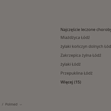
Najczęście leczone chorob
Miażdżyca Łódź
żylaki kończyn dolnych Łó
Zakrzepica żylna Łódź
żylaki Łódź
Przepuklina Łódź
Więcej (15)
ramach POLMED
Więcej w kategorii: 
Polmed
o
mień miasto
Zmień miasto