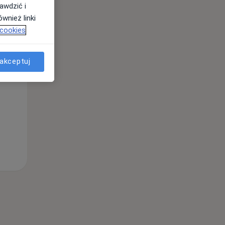
awdzić i
wnież linki
 cookies
Śr,
Czw,
Pt,
12 Sie
13 Sie
14 Sie
akceptuj