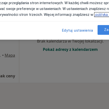
zaje przeglądania stron internetowych. W każdej chwili możesz spr
wać swoje preferencje w ustawieniach. W ustawieniach znajdziesz ró
prywatności stron trzecich. Więcej informacji znajdziesz w
polityka
Dziś
Jutro
Pon,
Wt,
8 Sie
9 Sie
10 Sie
11 Sie
Za
Edytuj ustawienia
·
urg
Brak kalendarza w Twojej lokalizacji.
Pokaż adresy z kalendarzem
, I piętro, Łódź
•
Mapa
rak ceny