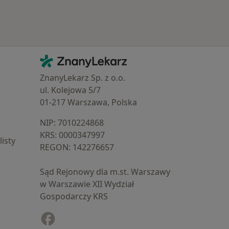
Kontakt
ZnanyLekarz - Strona główna
ZnanyLekarz Sp. z o.o.
ul. Kolejowa 5/7
01-217 Warszawa, Polska
NIP: ⁠7010224868
KRS: ⁠0000347997
isty
REGON: ⁠142276657
Sąd Rejonowy dla m.st. Warszawy
w Warszawie XII Wydział
Gospodarczy KRS
Facebook
otwiera się w nowej karcie