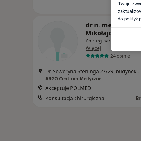
Twoje zwyc
zaktualizo
do polityk 
dr n. med. Adam
Mikołajczyk
Chirurg naczyniowy, Chir
Więcej
24 opinie
Dr. Seweryna Sterlinga 27/29, budynek Cotton House
ARGO Centrum Medyczne
Akceptuje POLMED
Konsultacja chirurgiczna
B