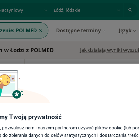
acja, badanie lub nazwisko
miasto lub dzielnica
zenie:
POLMED
Dostępne terminy
Język
h w Łodzi z POLMED
Jak działają wyniki wysz
Dziś
Jutro
Pon,
Wt,
8 Sie
9 Sie
10 Sie
11 Sie
erna,
Umawianie online nie jest dostępne
Pokaż profil
, I piętro, Łódź
•
Mapa
my Twoją prywatność
, pozwalasz nam i naszym partnerom używać plików cookie (lub p
) do zbierania danych do celów statystycznych i dostarczania treśc