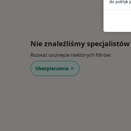
do polityk 
Nie znaleźliśmy specjalistów
Rozważ usunięcie niektórych filtrów:
Ubezpieczenia