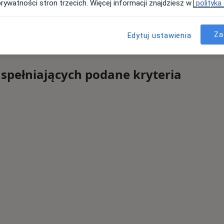
prywatności stron trzecich. Więcej informacji znajdziesz w
polityka
Za
Edytuj ustawienia
 spełniających podane kryteria