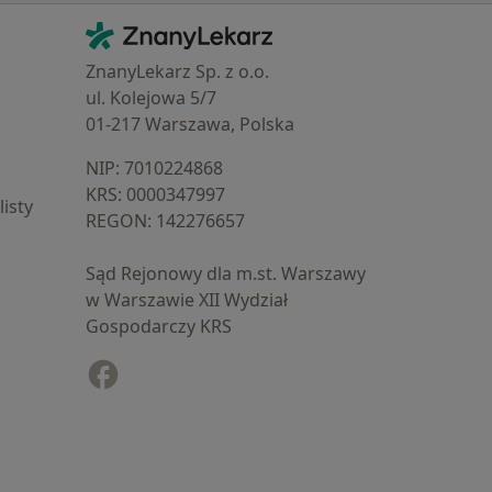
Kontakt
ZnanyLekarz - Strona główna
ZnanyLekarz Sp. z o.o.
ul. Kolejowa 5/7
01-217 Warszawa, Polska
NIP: ⁠7010224868
KRS: ⁠0000347997
isty
REGON: ⁠142276657
Sąd Rejonowy dla m.st. Warszawy
w Warszawie XII Wydział
Gospodarczy KRS
Facebook
otwiera się w nowej karcie