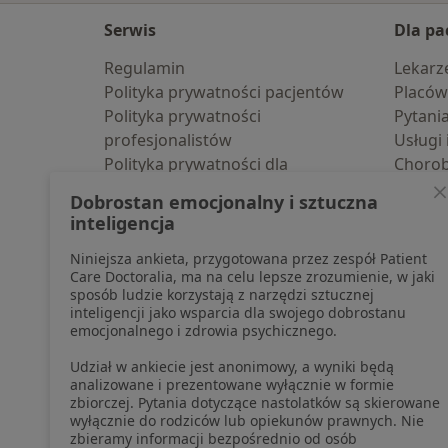
Serwis
Dla pa
Regulamin
Lekarz
Polityka prywatności pacjentów
Placów
Polityka prywatności
Pytani
profesjonalistów
Usługi 
Polityka prywatności dla
Choro
profesjonalistów, których dane
Pomoc
Dobrostan emocjonalny i sztuczna
pozyskaliśmy samodzielnie
Aplika
inteligencja
Polityka cookies
Blog d
Niniejsza ankieta, przygotowana przez zespół Patient
Jak działają wyniki wyszukiwania
Care Doctoralia, ma na celu lepsze zrozumienie, w jaki
Dostępność
sposób ludzie korzystają z narzędzi sztucznej
O nas
inteligencji jako wsparcia dla swojego dobrostanu
emocjonalnego i zdrowia psychicznego.
Praca
Rekrutujemy!
Partnerzy
Udział w ankiecie jest anonimowy, a wyniki będą
Centrum prasowe
analizowane i prezentowane wyłącznie w formie
zbiorczej. Pytania dotyczące nastolatków są skierowane
Kontakt
wyłącznie do rodziców lub opiekunów prawnych. Nie
zbieramy informacji bezpośrednio od osób