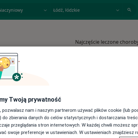
acja, badanie lub nazwisko
miasto lub dzielnica
Najczęście leczone chorob
Miażdżyca Łódź
żylaki kończyn dolnych Łó
Zakrzepica żylna Łódź
żylaki Łódź
Przepuklina Łódź
my Twoją prywatność
Więcej (15)
, pozwalasz nam i naszym partnerom używać plików cookie (lub p
amach TU Zdrowie
Więcej w kategorii: 
) do zbierania danych do celów statystycznych i dostarczania treśc
zaje przeglądania stron internetowych. W każdej chwili możesz spr
wać swoje preferencje w ustawieniach. W ustawieniach znajdziesz ró
Tu Zdrowie
o
mień miasto
Zmień miasto