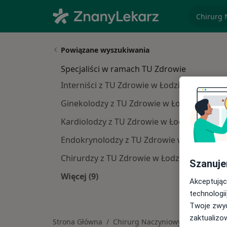
specjaliz
Powiązane wyszukiwania
Specjaliści w ramach TU Zdrowie
Interniści z TU Zdrowie w Łodzi
Ginekolodzy z TU Zdrowie w Łodzi
Kardiolodzy z TU Zdrowie w Łodzi
Endokrynolodzy z TU Zdrowie w Łodzi
Chirurdzy z TU Zdrowie w Łodzi
Szanuje
Więcej (9)
Akceptując
Więcej w kategorii: Specjaliści w r
technologii
Twoje zwyc
zaktualizo
Strona Główna
Chirurg Naczyniowy
Łódź
Zmień miast
Z