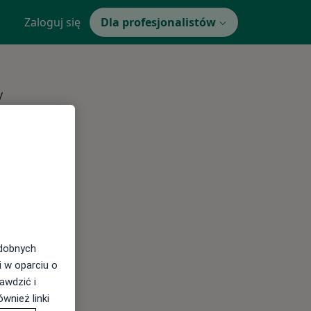
Zaloguj się
Dla profesjonalistów
y
dź
odobnych
Najczęście leczone choroby
i w oparciu o
awdzić i
wnież linki