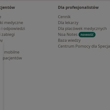
cjentów
Dla profesjonalistów
e
Cennik
ki medyczne
Dla lekarzy
a i odpowiedzi
Dla placówek medycznych
i zabiegi
Noa Notes
nowość
by
Baza wiedzy
Centrum Pomocy dla Specjal
cje mobilne
la pacjentów