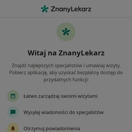
Me
Chirurg Naczyniowy • Bydgoszcz, kujawsko-pomorskie
Filtry
Ubezpieczenie:
POLMED
20 polecanych chirurgów naczyniowych w
Witaj na ZnanyLekarz
Bydgoszczy z POLMED
Jak działają wyniki wyszukiwania
Znajdź najlepszych specjalistów i umawiaj wizyty.
Pobierz aplikację, aby uzyskać bezpłatny dostęp do
przydatnych funkcji:
Łatwo zarządzaj swoimi wizytami
Wysyłaj wiadomości do specjalistów
Bezpieczne płatności
Otrzymuj powiadomienia