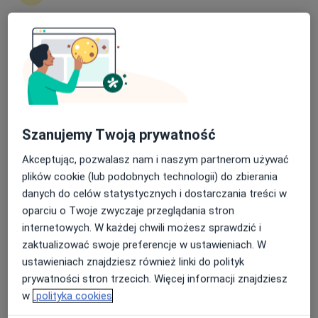
Polskie Centra Medyczne
·
Chirurgia naczyniowa, Rehabilitacja medyczna, Neurologia
Więcej
Nasza średnia ocena na App Store to 4.9 i 4.1 na
1360 opinii
Google Play Store
Babia Wieś 20, Bydgoszcz
•
Mapa
Konsultacja chirurga naczyniowego
300 zł
Szanujemy Twoją prywatność
Akceptując, pozwalasz nam i naszym partnerom używać
lek. Klaudiusz
Kobziakowski
plików cookie (lub podobnych technologii) do zbierania
chirurg naczyniowy
danych do celów statystycznych i dostarczania treści w
oparciu o Twoje zwyczaje przeglądania stron
Brak dostępnych specjalistów z wolnymi terminami w tym centrum medycznym.
internetowych. W każdej chwili możesz sprawdzić i
zaktualizować swoje preferencje w ustawieniach. W
Pokaż profil
ustawieniach znajdziesz również linki do polityk
prywatności stron trzecich. Więcej informacji znajdziesz
w
polityka cookies