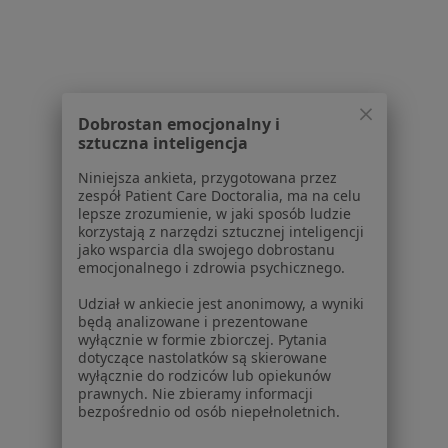
Blog dla pacjentów
Dla profesjonalistów
Cennik
Dla lekarzy
Dobrostan emocjonalny i
Dla placówek medycznych
sztuczna inteligencja
Noa Notes
nowość
Niniejsza ankieta, przygotowana przez
Baza wiedzy
zespół Patient Care Doctoralia, ma na celu
Centrum Pomocy dla Specjalisty
lepsze zrozumienie, w jaki sposób ludzie
korzystają z narzędzi sztucznej inteligencji
Kontakt
jako wsparcia dla swojego dobrostanu
ZnanyLekarz - Strona główna
emocjonalnego i zdrowia psychicznego.
ZnanyLekarz Sp. z o.o.
Udział w ankiecie jest anonimowy, a wyniki
ul. Kolejowa 5/7
będą analizowane i prezentowane
wyłącznie w formie zbiorczej. Pytania
01-217 Warszawa, Polska
dotyczące nastolatków są skierowane
wyłącznie do rodziców lub opiekunów
NIP: ⁠7010224868
prawnych. Nie zbieramy informacji
KRS: ⁠0000347997
bezpośrednio od osób niepełnoletnich.
REGON: ⁠142276657