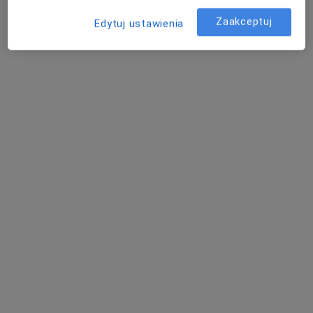
Zaakceptuj
Edytuj ustawienia
lek. Klaudiusz Kobziakowski
·
Więcej
Chirurg naczyniowy, Ultrasonografista
26 opinii
Babia Wieś 20, Bydgoszcz
•
Mapa
Polskie Centra Medyczne
Akceptuje POLMED
Konsultacja chirurga naczyniowego
300 zł
Specjalista nie oferuje umawiania online pod tym adresem.
Poproś o wizytę