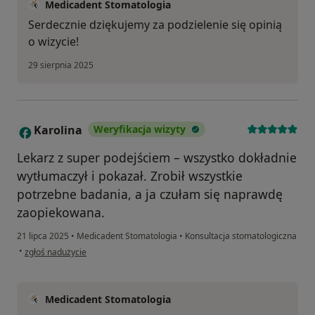
Medicadent Stomatologia
Serdecznie dziękujemy za podzielenie się opinią
o wizycie!
29 sierpnia 2025
Karolina
Weryfikacja wizyty
K
Lekarz z super podejściem – wszystko dokładnie
wytłumaczył i pokazał. Zrobił wszystkie
potrzebne badania, a ja czułam się naprawdę
zaopiekowana.
21 lipca 2025
•
Medicadent Stomatologia
•
Konsultacja stomatologiczna
w opinii użytkownika Karolina
•
zgłoś nadużycie
Medicadent Stomatologia