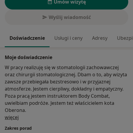
Umów wizytę
Wyślij wiadomość
Doświadczenie
Usługi i ceny
Adresy
Ubezpi
Moje doświadczenie
W pracy realizuję się w stomatologii zachowawczej
oraz chirurgii stomatologicznej. Dbam o to, aby wizyta
zawsze przebiegała bezstresowo i w przyjaznej
atmosferze. Jestem cierpliwy, dokładny i empatyczny.
Poza pracą jestem instruktorem Body Combat,
uwielbiam podróże. Jestem też właścicielem kota
Oberona.
O mnie
więcej
Zakres porad