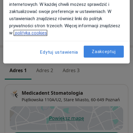
Szczegóły
internetowych. W każdej chwili możesz sprawdzić i
zaktualizować swoje preferencje w ustawieniach. W
+ 9 usług
ustawieniach znajdziesz również linki do polityk
prywatności stron trzecich. Więcej informacji znajdziesz
w
polityka cookies
W jaki sposób ustalane są ceny?
Zaakceptuj
Edytuj ustawienia
Adresy (3)
Adres 1
Adres 2
Adres 3
Medicadent Stomatologia
Piątkowska 110A/U2,
Stare Miasto
, 60-649
Poznań
Powiększ mapę
otwiera się w nowej karcie