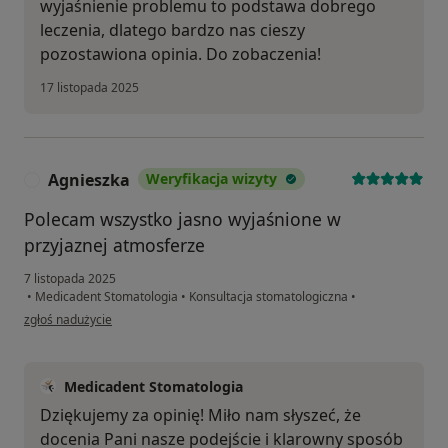
wyjaśnienie problemu to podstawa dobrego
leczenia, dlatego bardzo nas cieszy
pozostawiona opinia. Do zobaczenia!
17 listopada 2025
Agnieszka
Weryfikacja wizyty
A
Polecam wszystko jasno wyjaśnione w
przyjaznej atmosferze
7 listopada 2025
•
Medicadent Stomatologia
•
Konsultacja stomatologiczna
•
w opinii użytkownika Agnieszka
zgłoś nadużycie
Medicadent Stomatologia
Dziękujemy za opinię! Miło nam słyszeć, że
docenia Pani nasze podejście i klarowny sposób