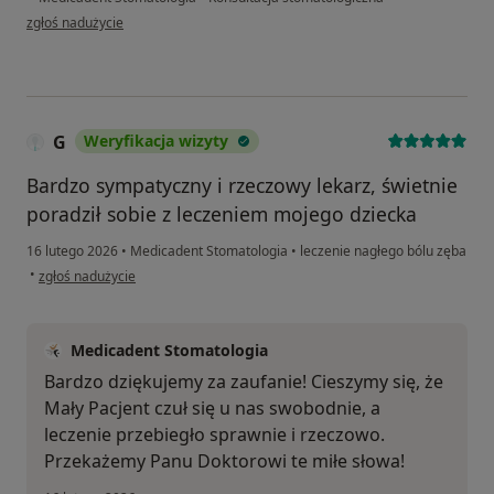
w opinii użytkownika Jakub
zgłoś nadużycie
G
Weryfikacja wizyty
Bardzo sympatyczny i rzeczowy lekarz, świetnie
poradził sobie z leczeniem mojego dziecka
16 lutego 2026
•
Medicadent Stomatologia
•
leczenie nagłego bólu zęba
w opinii użytkownika G
•
zgłoś nadużycie
Medicadent Stomatologia
Bardzo dziękujemy za zaufanie! Cieszymy się, że
Mały Pacjent czuł się u nas swobodnie, a
leczenie przebiegło sprawnie i rzeczowo.
Przekażemy Panu Doktorowi te miłe słowa!