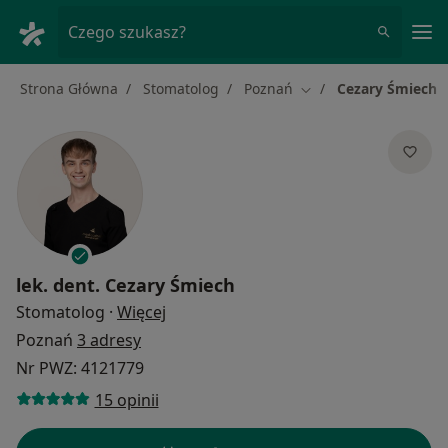
Me
Czego szukasz?
Strona Główna
Stomatolog
Poznań
Cezary Śmiech
Zmień miasto
lek. dent.
Cezary Śmiech
O specjalizacjach
Stomatolog
·
Więcej
Poznań
3 adresy
Nr PWZ: 4121779
15 opinii