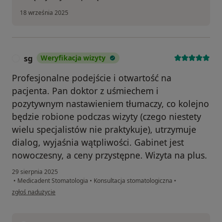
18 września 2025
sg
Weryfikacja wizyty
S
Profesjonalne podejście i otwartość na
pacjenta. Pan doktor z uśmiechem i
pozytywnym nastawieniem tłumaczy, co kolejno
będzie robione podczas wizyty (czego niestety
wielu specjalistów nie praktykuje), utrzymuje
dialog, wyjaśnia wątpliwości. Gabinet jest
nowoczesny, a ceny przystępne. Wizyta na plus.
29 sierpnia 2025
•
Medicadent Stomatologia
•
Konsultacja stomatologiczna
•
w opinii użytkownika sg
zgłoś nadużycie