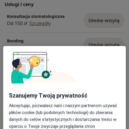
Usługi i ceny
Konsultacja stomatologiczna
Umów wizytę
Od 150 zł
Szczegóły
Bonding
Umów wizytę
Od 700 zł
Szczegóły
Kompleksowe badanie
stomatologiczne + plan leczenia +
Umów wizytę
zdjęcie pantomograficzne
Od 250 zł
Szczegóły
Szanujemy Twoją prywatność
Konsultacja do bondingu
Umów wizytę
150 zł
Szczegóły
Akceptując, pozwalasz nam i naszym partnerom używać
plików cookie (lub podobnych technologii) do zbierania
danych do celów statystycznych i dostarczania treści w
Kontynuacja leczenia
Umów wizytę
oparciu o Twoje zwyczaje przeglądania stron