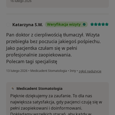
16 lutego 2026
Katarzyna S.W.
Weryfikacja wizyty
K
Pan doktor z cierpliwością tłumaczył. Wizyta
przebiegła bez poczucia jakiegoś pośpiechu.
Jako pacjentka czułam się w pełni
profesjonalnie zaopiekowania.
Polecam tagi specjalistę
w opinii użytkownika Kata
13 lutego 2026
•
Medicadent Stomatologia
•
Inny
•
zgłoś nadużycie
Medicadent Stomatologia
Pięknie dziękujemy za zaufanie. To dla nas
największa satysfakcja, gdy pacjenci czują się w
pełni zaopiekowani i doinformowani.
Dokładamy wszelkich starań, aby każdy w