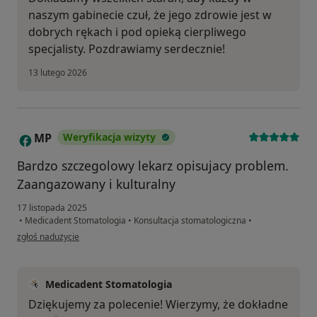
naszym gabinecie czuł, że jego zdrowie jest w
dobrych rękach i pod opieką cierpliwego
specjalisty. Pozdrawiamy serdecznie!
13 lutego 2026
MP
Weryfikacja wizyty
M
Bardzo szczegolowy lekarz opisujacy problem.
Zaangazowany i kulturalny
17 listopada 2025
•
Medicadent Stomatologia
•
Konsultacja stomatologiczna
•
w opinii użytkownika MP
zgłoś nadużycie
Medicadent Stomatologia
Dziękujemy za polecenie! Wierzymy, że dokładne