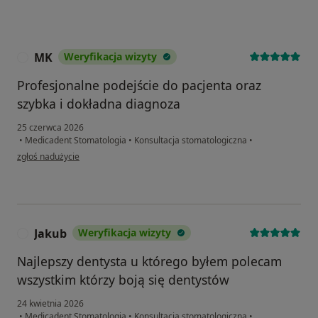
MK
Weryfikacja wizyty
M
Profesjonalne podejście do pacjenta oraz
szybka i dokładna diagnoza
25 czerwca 2026
•
Medicadent Stomatologia
•
Konsultacja stomatologiczna
•
w opinii użytkownika MK
zgłoś nadużycie
Jakub
Weryfikacja wizyty
J
Najlepszy dentysta u którego byłem polecam
wszystkim którzy boją się dentystów
24 kwietnia 2026
•
Medicadent Stomatologia
•
Konsultacja stomatologiczna
•