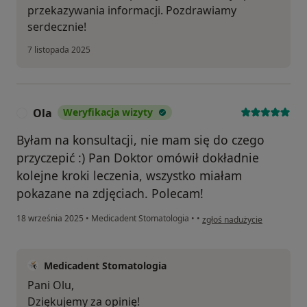
przekazywania informacji. Pozdrawiamy
serdecznie!
7 listopada 2025
Ola
Weryfikacja wizyty
O
Byłam na konsultacji, nie mam się do czego
przyczepić :) Pan Doktor omówił dokładnie
kolejne kroki leczenia, wszystko miałam
pokazane na zdjęciach. Polecam!
w opinii użytkownika Ola
18 września 2025
•
Medicadent Stomatologia
•
•
zgłoś nadużycie
Medicadent Stomatologia
Pani Olu,
Dziękujemy za opinię!