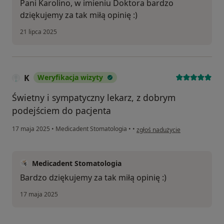
Pani Karolino, w imieniu Doktora bardzo
dziękujemy za tak miłą opinię :)
21 lipca 2025
K
Weryfikacja wizyty
Świetny i sympatyczny lekarz, z dobrym
podejściem do pacjenta
w opinii użytkownika K
17 maja 2025
•
Medicadent Stomatologia
•
•
zgłoś nadużycie
Medicadent Stomatologia
Bardzo dziękujemy za tak miłą opinię :)
17 maja 2025