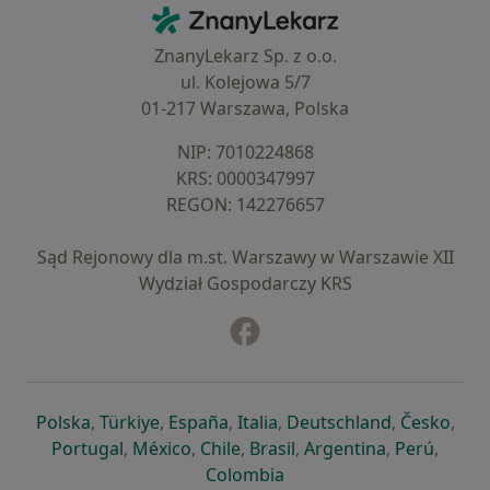
Kontakt
ZnanyLekarz - Strona główna
ZnanyLekarz Sp. z o.o.
ul. Kolejowa 5/7
01-217 Warszawa, Polska
NIP: ⁠7010224868
KRS: ⁠0000347997
REGON: ⁠142276657
Sąd Rejonowy dla m.st. Warszawy w Warszawie XII
Wydział Gospodarczy KRS
Facebook
otwiera się w nowej karcie
otwiera się w nowej karcie
otwiera się w nowej karcie
otwiera się w nowej karcie
otwiera się w nowej karci
otwiera się
otwi
Polska
,
Türkiye
,
España
,
Italia
,
Deutschland
,
Česko
,
otwiera się w nowej karcie
otwiera się w nowej karcie
otwiera się w nowej karcie
otwiera się w nowej kar
otwiera się 
otwier
Portugal
,
México
,
Chile
,
Brasil
,
Argentina
,
Perú
,
otwiera się w nowej karc
Colombia