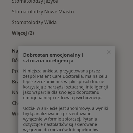
Stomatolodzy Jeżyce
Stomatolodzy Nowe Miasto
Stomatolodzy Wilda
Więcej (2)
Więcej w kategorii: Stomatolodzy w pobliżu
Najczęście leczone choroby
Dobrostan emocjonalny i
Ból zęba w Poznaniu
sztuczna inteligencja
Próchnica w Poznaniu
Niniejsza ankieta, przygotowana przez
zespół Patient Care Doctoralia, ma na celu
Braki zębowe w Poznaniu
lepsze zrozumienie, w jaki sposób ludzie
korzystają z narzędzi sztucznej inteligencji
Nadwrażliwość zębów w Poznaniu
jako wsparcia dla swojego dobrostanu
emocjonalnego i zdrowia psychicznego.
Choroby miazgi w Poznaniu
Udział w ankiecie jest anonimowy, a wyniki
Więcej (15)
będą analizowane i prezentowane
wyłącznie w formie zbiorczej. Pytania
Więcej w kategorii: Najczęście leczone chorob
dotyczące nastolatków są skierowane
wyłącznie do rodziców lub opiekunów