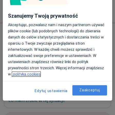
W jaki sposób ustalane są ceny?
Szanujemy Twoją prywatność
Akceptując, pozwalasz nam i naszym partnerom używać
Adres
plików cookie (lub podobnych technologii) do zbierania
danych do celów statystycznych i dostarczania treści w
Gabinet Stomatologiczny Bożena
oparciu o Twoje zwyczaje przeglądania stron
Krupczyńska
internetowych. W każdej chwili możesz sprawdzić i
Ul.Modrzejewskiej 1,
33-300
Nowy Sącz
zaktualizować swoje preferencje w ustawieniach. W
ustawieniach znajdziesz również linki do polityk
prywatności stron trzecich. Więcej informacji znajdziesz
Powiększ mapę
otwiera się w nowej karcie
w
polityka cookies
Dostępność
W tym gabinecie nie można umawiać wizyt przez
Zaakceptuj
Edytuj ustawienia
internet
Co mam zrobić w tej sytuacji?