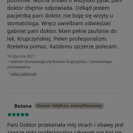
doktor chętnie odpowiada. Odkąd jestem
pacjentką pani doktor, nie boję się wizyty u
stomatologa. Wręcz uwielbiam odwiedzać
gabinet pani doktor. Mam pełne zaufanie do
lek. Krupczyńskiej. Pełen profesjonalizm.
Rzetelna pomoc. Każdemu szczerze polecam.
19 stycznia 2021
•
Gabinet Stomatologiczny Bożena Krupczyńska
•
Stomatologia
zachowawcza
w opinii użytkownika Anita D.
•
zgłoś nadużycie
Bożena
Numer telefonu zweryfikowany
B
Pani Doktor przełamała mój strach i obawy jest
zawsze miła profesjonalna człowiek nie boi się