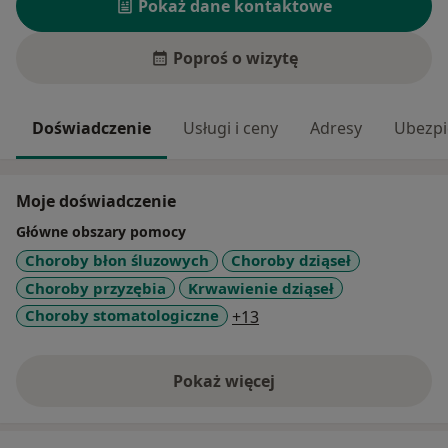
Pokaż dane kontaktowe
Poproś o wizytę
Doświadczenie
Usługi i ceny
Adresy
Ubezpi
Moje doświadczenie
Główne obszary pomocy
Choroby błon śluzowych
Choroby dziąseł
Choroby przyzębia
Krwawienie dziąseł
a11y_sr_more_diseases
Choroby stomatologiczne
+13
Pokaż więcej
o doświadczeniu