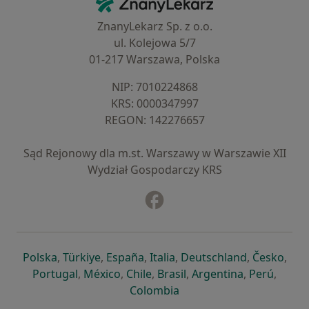
ZnanyLekarz Sp. z o.o.
ul. Kolejowa 5/7
01-217 Warszawa, Polska
NIP: ⁠7010224868
KRS: ⁠0000347997
REGON: ⁠142276657
Sąd Rejonowy dla m.st. Warszawy w Warszawie XII
Wydział Gospodarczy KRS
Facebook
otwiera się w nowej karcie
otwiera się w nowej karcie
otwiera się w nowej karcie
otwiera się w nowej karcie
otwiera się w nowej karci
otwiera się
otwi
Polska
,
Türkiye
,
España
,
Italia
,
Deutschland
,
Česko
,
otwiera się w nowej karcie
otwiera się w nowej karcie
otwiera się w nowej karcie
otwiera się w nowej kar
otwiera się 
otwier
Portugal
,
México
,
Chile
,
Brasil
,
Argentina
,
Perú
,
otwiera się w nowej karc
Colombia