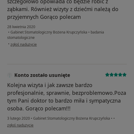
szczegółowo opowiada co będzie robić z
ząbkami. Również wizyty z dziećmi należą do
przyjemnych Gorąco polecam
28 kwietnia 2020
•
Gabinet Stomatologiczny Bożena Krupczyńska
•
badania
stomatologiczne
w opinii użytkownika M. Bednarek
•
zgłoś nadużycie
Konto zostało usunięte
Kolejna wizyta i jak zawsze bardzo
profesjonalnie, sprawnie, bezproblemowo.Poza
tym Pani doktor to bardzo miła i sympatyczna
osoba. Gorąco polecam!!!
3 lutego 2020
•
Gabinet Stomatologiczny Bożena Krupczyńska
•
•
w opinii użytkownika Konto zostało usunięte
zgłoś nadużycie