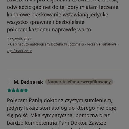
odwiedzić gabinet do tej pory miałam leczenie
kanałowe piaskowanie wstawianą jedynke
wszystko sprawnie i bezboleśnie
polecam każdemu naprawdę warto
7 stycznia 2021
•
Gabinet Stomatologiczny Bożena Krupczyńska
•
leczenie kanałowe
•
w opinii użytkownika Bożena
zgłoś nadużycie
M. Bednarek
Numer telefonu zweryfikowany
M
Polecam Panią doktor z czystym sumieniem,
jedyny lekarz stomatolog do którego nie boję
się pójść. Miła sympatyczna, pomocna oraz
bardzo kompetentna Pani Doktor. Zawsze