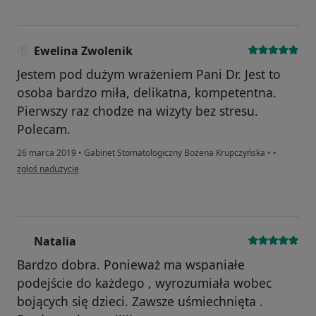
Ewelina Zwolenik
Jestem pod dużym wrażeniem Pani Dr. Jest to
osoba bardzo miła, delikatna, kompetentna.
Pierwszy raz chodze na wizyty bez stresu.
Polecam.
26 marca 2019
•
Gabinet Stomatologiczny Bożena Krupczyńska
•
•
w opinii użytkownika Ewelina Zwolenik
zgłoś nadużycie
Natalia
N
Bardzo dobra. Ponieważ ma wspaniałe
podejście do każdego , wyrozumiała wobec
bojących się dzieci. Zawsze uśmiechnięta .