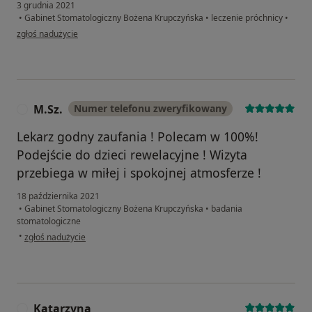
3 grudnia 2021
•
Gabinet Stomatologiczny Bożena Krupczyńska
•
leczenie próchnicy
•
w opinii użytkownika D.P
zgłoś nadużycie
M.Sz.
Numer telefonu zweryfikowany
M
Lekarz godny zaufania ! Polecam w 100%!
Podejście do dzieci rewelacyjne ! Wizyta
przebiega w miłej i spokojnej atmosferze !
18 października 2021
•
Gabinet Stomatologiczny Bożena Krupczyńska
•
badania
stomatologiczne
w opinii użytkownika M.Sz.
•
zgłoś nadużycie
Katarzyna
K