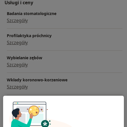
Usługi i ceny
Badania stomatologiczne
Szczegóły
Profilaktyka próchnicy
Szczegóły
Wybielanie zębów
Szczegóły
Wkłady koronowo-korzeniowe
Szczegóły
Usuwanie kamienia nazębnego
Szczegóły
+ 16 usług