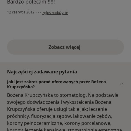
Bardzo polecam !!!!!
w opinii użytkownika Natalia
12 czerwca 2012
•
•
•
zgłoś nadużycie
Zobacz więcej
opinie powyżej
Najczęściej zadawane pytania
Jaki jest zakres porad oferowanych przez Bożena
Krupczyńska?
Bożena Krupczyńska to stomatolog. Na podstawie
swojego doświadczenia i wykształcenia Bożena
Krupczyńska oferuje usługi takie jak: leczenie
próchnicy, fluoryzacja zębów, lakowanie zębów,
korony pełnoceramiczne, korony porcelanowe,
korony, leczenie kanałowe, stomatologia estetyczna,