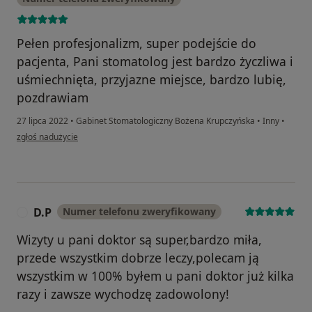
Pełen profesjonalizm, super podejście do
pacjenta, Pani stomatolog jest bardzo życzliwa i
uśmiechnięta, przyjazne miejsce, bardzo lubię,
pozdrawiam
27 lipca 2022
•
Gabinet Stomatologiczny Bożena Krupczyńska
•
Inny
•
w opinii użytkownika Szydłowska Wioletta
zgłoś nadużycie
D.P
Numer telefonu zweryfikowany
D
Wizyty u pani doktor są super,bardzo miła,
przede wszystkim dobrze leczy,polecam ją
wszystkim w 100% byłem u pani doktor już kilka
razy i zawsze wychodzę zadowolony!