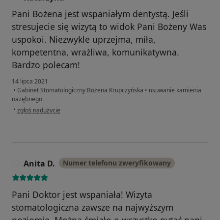
Pani Bożena jest wspaniałym dentystą. Jeśli
stresujecie się wizytą to widok Pani Bożeny Was
uspokoi. Niezwykle uprzejma, miła,
kompetentna, wrażliwa, komunikatywna.
Bardzo polecam!
14 lipca 2021
•
Gabinet Stomatologiczny Bożena Krupczyńska
•
usuwanie kamienia
nazębnego
w opinii użytkownika Katarzyna
•
zgłoś nadużycie
Anita D.
Numer telefonu zweryfikowany
A
Pani Doktor jest wspaniała! Wizyta
stomatologiczna zawsze na najwyższym
poziomie. Można śmiało o wszystko pytać pani