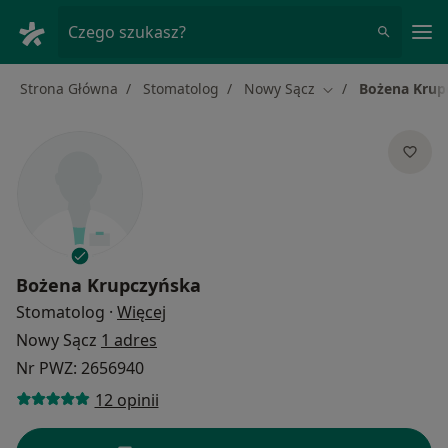
Me
Czego szukasz?
Strona Główna
Stomatolog
Nowy Sącz
Bożena Krup
Zmień miasto
Bożena Krupczyńska
O specjalizacjach
Stomatolog
·
Więcej
Nowy Sącz
1 adres
Nr PWZ: 2656940
12 opinii