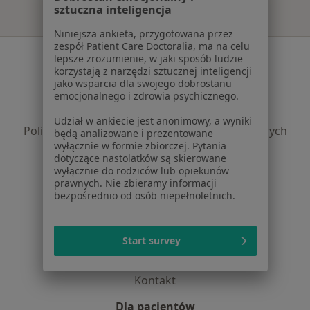
sztuczna inteligencja
Niniejsza ankieta, przygotowana przez
zespół Patient Care Doctoralia, ma na celu
Serwis
lepsze zrozumienie, w jaki sposób ludzie
korzystają z narzędzi sztucznej inteligencji
Regulamin
jako wsparcia dla swojego dobrostanu
emocjonalnego i zdrowia psychicznego.
Polityka prywatności pacjentów
Polityka prywatności profesjonalistów
Udział w ankiecie jest anonimowy, a wyniki
Polityka prywatności dla profesjonalistów, których
będą analizowane i prezentowane
wyłącznie w formie zbiorczej. Pytania
dane pozyskaliśmy samodzielnie
dotyczące nastolatków są skierowane
Polityka cookies
wyłącznie do rodziców lub opiekunów
Jak działają wyniki wyszukiwania
prawnych. Nie zbieramy informacji
bezpośrednio od osób niepełnoletnich.
Dostępność
O nas
Praca
Rekrutujemy!
Start survey
Partnerzy
Centrum prasowe
Kontakt
Dla pacjentów