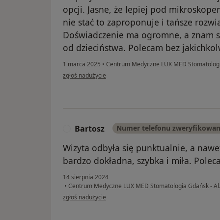
opcji. Jasne, że lepiej pod mikroskope
nie stać to zaproponuje i tańsze rozwią
Doświadczenie ma ogromne, a znam s
od dzieciństwa. Polecam bez jakichkol
1 marca 2025
•
Centrum Medyczne LUX MED Stomatologia
w opinii użytkownika Marcin Kulczewski
zgłoś nadużycie
Bartosz
Numer telefonu zweryfikowa
B
Wizyta odbyła się punktualnie, a nawe
bardzo dokładna, szybka i miła. Polec
14 sierpnia 2024
•
Centrum Medyczne LUX MED Stomatologia Gdańsk - Al
w opinii użytkownika Bartosz
zgłoś nadużycie