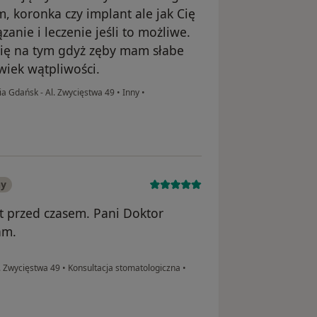
m, koronka czy implant ale jak Cię
zanie i leczenie jeśli to możliwe.
ię na tym gdyż zęby mam słabe
wiek wątpliwości.
 Gdańsk - Al. Zwycięstwa 49
•
Inny
•
ny
t przed czasem. Pani Doktor
am.
. Zwycięstwa 49
•
Konsultacja stomatologiczna
•