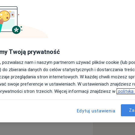
ku.
my Twoją prywatność
ą
, pozwalasz nam i naszym partnerom używać plików cookie (lub p
) do zbierania danych do celów statystycznych i dostarczania treśc
a11y_sr_more_diseases
za
Bruksizm
+19
zaje przeglądania stron internetowych. W każdej chwili możesz spr
wać swoje preferencje w ustawieniach. W ustawieniach znajdziesz ró
prywatności stron trzecich. Więcej informacji znajdziesz w
polityka
Za
Edytuj ustawienia