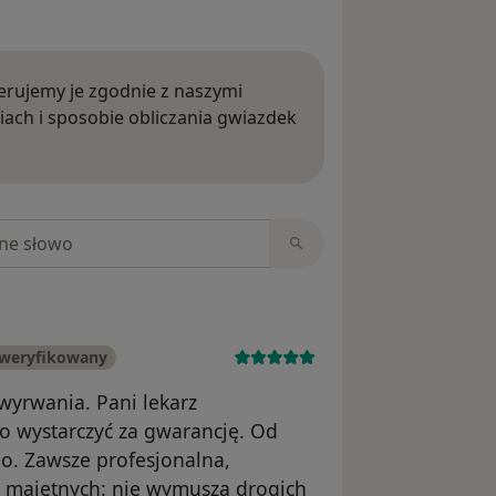
rujemy je zgodnie z naszymi
iach i sposobie obliczania gwiazdek
ięcej o opiniach
niach
zweryfikowany
wyrwania. Pani lekarz
no wystarczyć za gwarancję. Od
o. Zawsze profesjonalna,
j majętnych: nie wymusza drogich