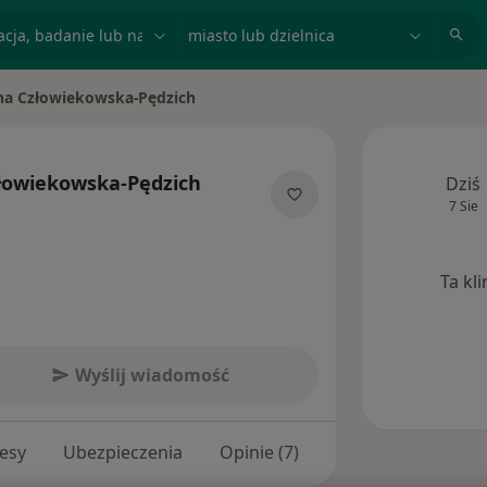
acja, badanie lub nazwisko
miasto lub dzielnica
na Człowiekowska-Pędzich
sto
łowiekowska-Pędzich
Dziś
7 Sie
ecjalizacjach
Ta kl
Wyślij wiadomość
esy
Ubezpieczenia
Opinie (7)