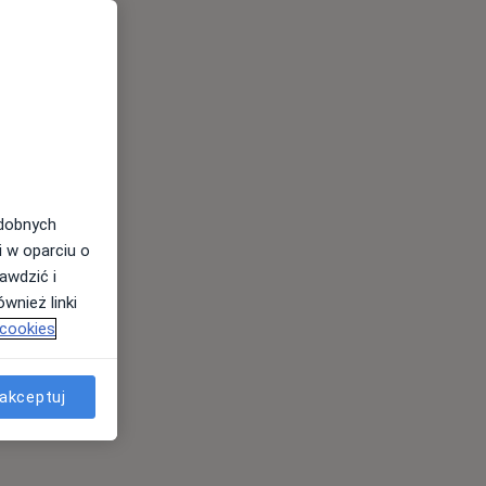
odobnych
i w oparciu o
awdzić i
wnież linki
 cookies
akceptuj