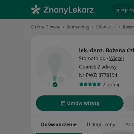
specjaliz
Strona Główna
Stomatolog
Gdańsk
Boże
Zmień mia
lek. dent.
Bożena Cz
O sp
Stomatolog
·
Więcej
Gdańsk
2 adresy
Nr PWZ: 8778194
7 opinii
Umów wizytę
Doświadczenie
Usługi i ceny
Adr