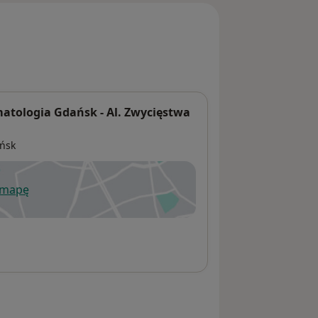
tologia Gdańsk - Al. Zwycięstwa
ńsk
 mapę
wiera się w nowej karcie