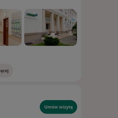
ęcej
doświadczeniu
Umów wizytę