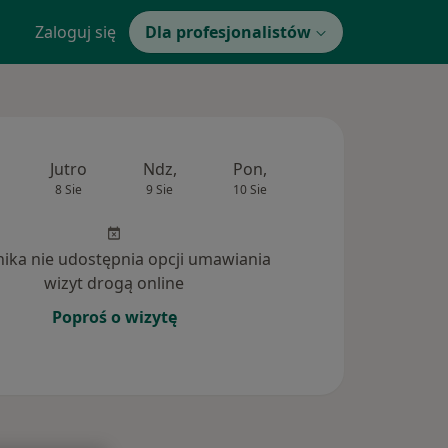
Zaloguj się
Dla profesjonalistów
Jutro
Ndz,
Pon,
Wt,
Śr,
8 Sie
9 Sie
10 Sie
11 Sie
12 Si
inika nie udostępnia opcji umawiania
wizyt drogą online
Poproś o wizytę