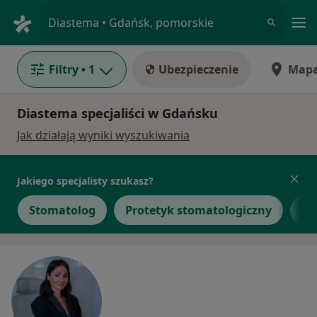
Me
Diastema • Gdańsk, pomorskie
Filtry
• 1
Ubezpieczenie
Map
Diastema specjaliści w Gdańsku
Jak działają wyniki wyszukiwania
Jakiego specjalisty szukasz?
Stomatolog
Protetyk stomatologiczny
Ch