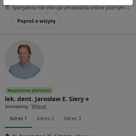
Specjalista nie oferuje umawiania online pod tym adresem.
Poproś o wizytę
Bezpieczne płatności
lek. dent. Jarosław E. Siery
·
Więcej
Stomatolog
Adres 1
Adres 2
Adres 3