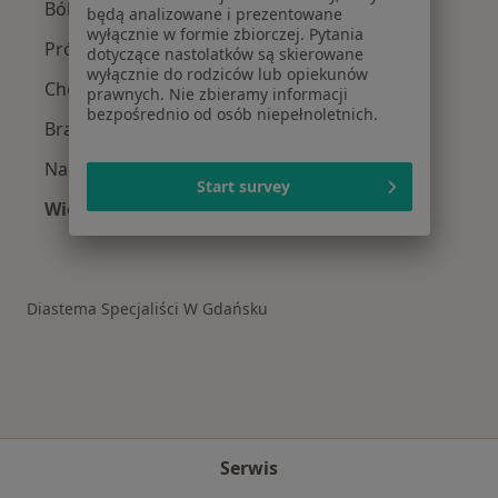
Ból zęba w Gdańsku
będą analizowane i prezentowane
wyłącznie w formie zbiorczej. Pytania
Próchnica w Gdańsku
dotyczące nastolatków są skierowane
wyłącznie do rodziców lub opiekunów
Choroby miazgi w Gdańsku
prawnych. Nie zbieramy informacji
bezpośrednio od osób niepełnoletnich.
Braki zębowe w Gdańsku
Nadwrażliwość zębów w Gdańsku
Start survey
Więcej (15)
Więcej w kategorii: Schorzenia w Gdańsku
Diastema Specjaliści W Gdańsku
Serwis