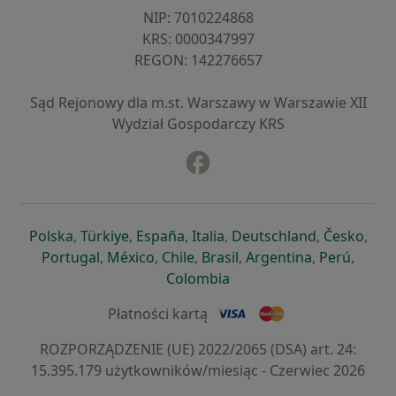
NIP: ⁠7010224868
KRS: ⁠0000347997
REGON: ⁠142276657
Sąd Rejonowy dla m.st. Warszawy w Warszawie XII
Wydział Gospodarczy KRS
Facebook
otwiera się w nowej karcie
otwiera się w nowej karcie
otwiera się w nowej karcie
otwiera się w nowej karcie
otwiera się w nowej karci
otwiera się
otwi
Polska
,
Türkiye
,
España
,
Italia
,
Deutschland
,
Česko
,
otwiera się w nowej karcie
otwiera się w nowej karcie
otwiera się w nowej karcie
otwiera się w nowej kar
otwiera się 
otwier
Portugal
,
México
,
Chile
,
Brasil
,
Argentina
,
Perú
,
otwiera się w nowej karc
Colombia
Płatności kartą
ROZPORZĄDZENIE (UE) 2022/2065 (DSA) art. 24:
15.395.179 użytkowników/miesiąc - Czerwiec 2026