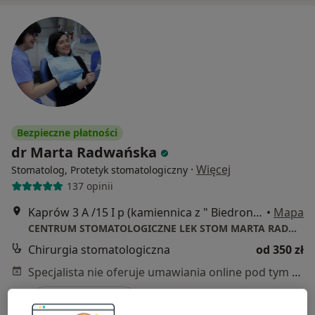
Bezpieczne płatności
dr Marta Radwańska
·
Więcej
Stomatolog, Protetyk stomatologiczny
137 opinii
Kaprów 3 A /15 I p (kamiennica z " Biedronką"), Gdańsk
•
Mapa
CENTRUM STOMATOLOGICZNE LEK STOM MARTA RADWAŃSKA
Chirurgia stomatologiczna
od 350 zł
Specjalista nie oferuje umawiania online pod tym adresem.
Poproś o wizytę