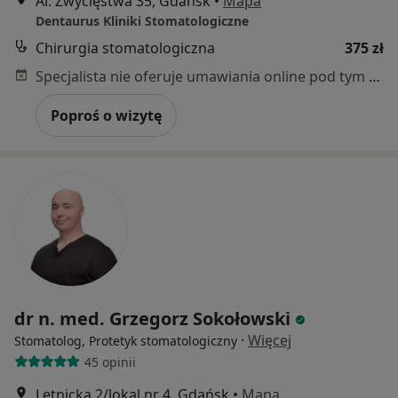
Al. Zwycięstwa 35, Gdańsk
•
Mapa
Dentaurus Kliniki Stomatologiczne
Chirurgia stomatologiczna
375 zł
Specjalista nie oferuje umawiania online pod tym adresem.
Poproś o wizytę
dr n. med. Grzegorz Sokołowski
·
Więcej
Stomatolog, Protetyk stomatologiczny
45 opinii
Letnicka 2/lokal nr 4, Gdańsk
•
Mapa