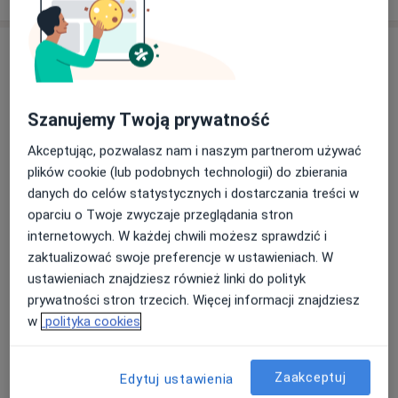
Szanujemy Twoją prywatność
Akceptując, pozwalasz nam i naszym partnerom używać
plików cookie (lub podobnych technologii) do zbierania
Bezpieczne płatności
danych do celów statystycznych i dostarczania treści w
mgr Bartosz Choiński
oparciu o Twoje zwyczaje przeglądania stron
·
Więcej
Psycholog, Psycholog dziecięcy
internetowych. W każdej chwili możesz sprawdzić i
10 opinii
zaktualizować swoje preferencje w ustawieniach. W
ustawieniach znajdziesz również linki do polityk
Adres 1
Adres 2
Online
prywatności stron trzecich. Więcej informacji znajdziesz
w
polityka cookies
Widok 49, Gdańsk
•
Mapa
Psycholog Bartosz Choiński (młodzież od 12 r.ż. / dorośli)
Zaakceptuj
Edytuj ustawienia
Konsultacja psychologiczna (pierwsza wizyta)
250 zł