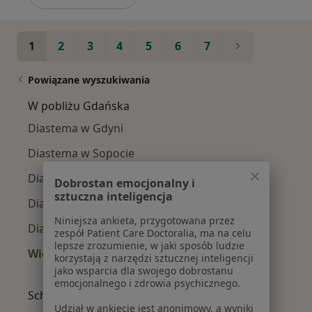
1
2
3
4
5
6
7
Powiązane wyszukiwania
W pobliżu Gdańska
Diastema w Gdyni
Diastema w Sopocie
Diastema w Rumi
Dobrostan emocjonalny i
sztuczna inteligencja
Diastema w Wejherowie
Niniejsza ankieta, przygotowana przez
Diastema w Tczewie
zespół Patient Care Doctoralia, ma na celu
lepsze zrozumienie, w jaki sposób ludzie
Więcej (8)
korzystają z narzędzi sztucznej inteligencji
Więcej w kategorii: W pobliżu Gdańska
jako wsparcia dla swojego dobrostanu
emocjonalnego i zdrowia psychicznego.
Schorzenia w Gdańsku
Udział w ankiecie jest anonimowy, a wyniki