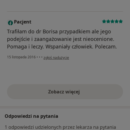
Pacjent
Trafiłam do dr Borisa przypadkiem ale jego
podejście i zaangażowanie jest nieocenione.
Pomaga i leczy. Wspaniały człowiek. Polecam.
w opinii użytkownika Pacjent
15 listopada 2016
•
•
•
zgłoś nadużycie
Zobacz więcej
opinie powyżej
Odpowiedzi na pytania
1 odpowiedzi udzielonych przez lekarza na pytania