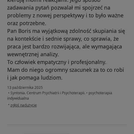
zadawania pytań pozwalał mi spojrzeć na
problemy z nowej perspektywy i to było ważne
oraz potrzebne.
Pan Boris ma wyjątkową zdolność skupiania się
na kontekście i sednie sprawy, co sprawia, że
praca jest bardzo rozwijająca, ale wymagająca
wewnętrznej analizy.
To człowiek empatyczny i profesjonalny.
Mam do niego ogromny szacunek za to co robi
i jak pomaga ludziom.
13 października 2025
•
Syntonia. Centrum Psychiatrii i Psychoterapii.
•
psychoterapia
indywidualna
w opinii użytkownika Patryk
•
zgłoś nadużycie