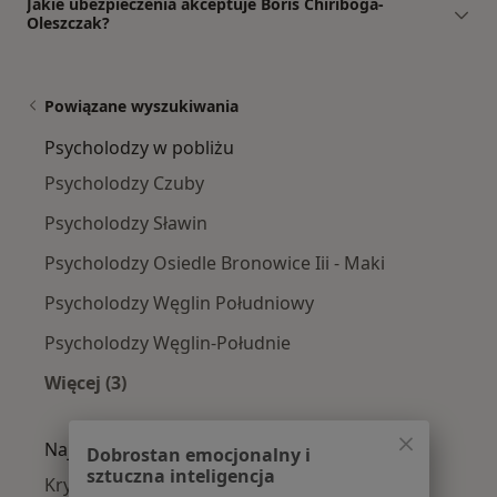
Jakie ubezpieczenia akceptuje Boris Chiriboga-
Oleszczak?
Powiązane wyszukiwania
Psycholodzy w pobliżu
Psycholodzy Czuby
Psycholodzy Sławin
Psycholodzy Osiedle Bronowice Iii - Maki
Psycholodzy Węglin Południowy
Psycholodzy Węglin-Południe
Więcej (3)
Więcej w kategorii: Psycholodzy w pobliżu
Najczęście leczone choroby
Dobrostan emocjonalny i
sztuczna inteligencja
Kryzys emocjonalny w Lublinie