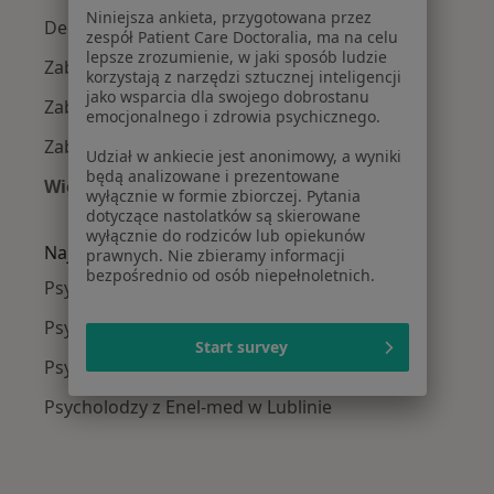
Niniejsza ankieta, przygotowana przez
Depresja w Lublinie
zespół Patient Care Doctoralia, ma na celu
lepsze zrozumienie, w jaki sposób ludzie
Zaburzenia lękowe w Lublinie
korzystają z narzędzi sztucznej inteligencji
jako wsparcia dla swojego dobrostanu
Zaburzenia nastroju w Lublinie
emocjonalnego i zdrowia psychicznego.
Zaburzenia emocjonalne w Lublinie
Udział w ankiecie jest anonimowy, a wyniki
będą analizowane i prezentowane
Więcej (15)
wyłącznie w formie zbiorczej. Pytania
Więcej w kategorii: Najczęście leczone chorob
dotyczące nastolatków są skierowane
wyłącznie do rodziców lub opiekunów
Najpopularniejsze ubezpieczenia
prawnych. Nie zbieramy informacji
bezpośrednio od osób niepełnoletnich.
Psycholodzy z PZU Zdrowie w Lublinie
Psycholodzy z NFZ w Lublinie
Start survey
Psycholodzy z POLMED w Lublinie
Psycholodzy z Enel-med w Lublinie