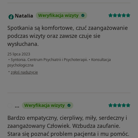
Natalia
Weryfikacja wizyty
N
Spotkania są komfortowe, czuć zaangażowanie
podczas wizyty oraz zawsze czuje sie
wysłuchana.
25 lipca 2023
•
Syntonia. Centrum Psychiatrii i Psychoterapii.
•
Konsultacja
psychologiczna
w opinii użytkownika Natalia
•
zgłoś nadużycie
...
Weryfikacja wizyty
.
Bardzo empatyczny, cierpliwy, miły, serdeczny i
zaangażowany Człowiek. Wzbudza zaufanie.
Stara się poznać problem pacjenta i mu pomóc.