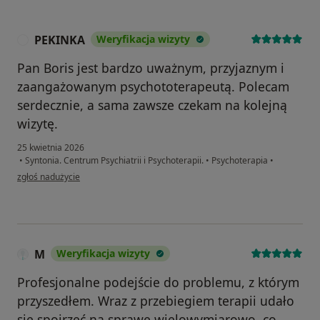
PEKINKA
Weryfikacja wizyty
P
Pan Boris jest bardzo uważnym, przyjaznym i
zaangażowanym psychototerapeutą. Polecam
serdecznie, a sama zawsze czekam na kolejną
wizytę.
25 kwietnia 2026
•
Syntonia. Centrum Psychiatrii i Psychoterapii.
•
Psychoterapia
•
w opinii użytkownika PEKINKA
zgłoś nadużycie
M
Weryfikacja wizyty
Profesjonalne podejście do problemu, z którym
przyszedłem. Wraz z przebiegiem terapii udało
się spojrzeć na sprawę wielowymiarowo, co