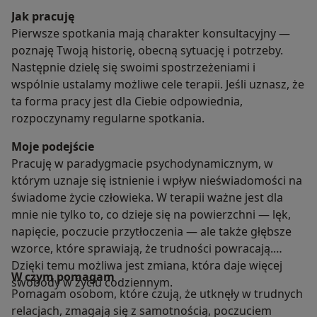
Jak pracuję
Pierwsze spotkania mają charakter konsultacyjny —
poznaję Twoją historię, obecną sytuację i potrzeby.
Następnie dzielę się swoimi spostrzeżeniami i
wspólnie ustalamy możliwe cele terapii. Jeśli uznasz, że
ta forma pracy jest dla Ciebie odpowiednia,
rozpoczynamy regularne spotkania.
Moje podejście
Pracuję w paradygmacie psychodynamicznym, w
którym uznaje się istnienie i wpływ nieświadomości na
świadome życie człowieka. W terapii ważne jest dla
mnie nie tylko to, co dzieje się na powierzchni — lęk,
napięcie, poczucie przytłoczenia — ale także głębsze
wzorce, które sprawiają, że trudności powracają.
Dzięki temu możliwa jest zmiana, która daje więcej
W czym pomagam
swobody w życiu codziennym.
Pomagam osobom, które czują, że utknęły w trudnych
relacjach, zmagają się z samotnością, poczuciem