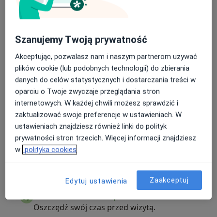
Dorośli (Tylko pod niektórymi adresami)
Dzieci (Tylko pod niektórymi adresami)
Rodzaje konsultacji
Szanujemy Twoją prywatność
Stacjonarne
Zobacz lokalizacje (2)
Akceptując, pozwalasz nam i naszym partnerom używać
plików cookie (lub podobnych technologii) do zbierania
Zdjęcia i filmy
danych do celów statystycznych i dostarczania treści w
oparciu o Twoje zwyczaje przeglądania stron
internetowych. W każdej chwili możesz sprawdzić i
zaktualizować swoje preferencje w ustawieniach. W
ustawieniach znajdziesz również linki do polityk
prywatności stron trzecich. Więcej informacji znajdziesz
w
polityka cookies
Zobacz galerię (6)
Zaakceptuj
Edytuj ustawienia
Płatność online akceptowana
Oszczędź swój czas przed wizytą.