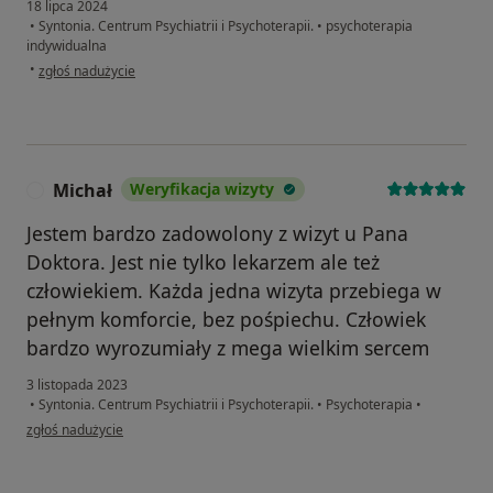
18 lipca 2024
•
Syntonia. Centrum Psychiatrii i Psychoterapii.
•
psychoterapia
indywidualna
w opinii użytkownika TF
•
zgłoś nadużycie
Michał
Weryfikacja wizyty
M
Jestem bardzo zadowolony z wizyt u Pana
Doktora. Jest nie tylko lekarzem ale też
człowiekiem. Każda jedna wizyta przebiega w
pełnym komforcie, bez pośpiechu. Człowiek
bardzo wyrozumiały z mega wielkim sercem
3 listopada 2023
•
Syntonia. Centrum Psychiatrii i Psychoterapii.
•
Psychoterapia
•
w opinii użytkownika Michał
zgłoś nadużycie