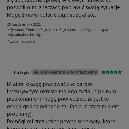
pozwoliło mi znacząco poprawić swoją sytuację.
Mogę śmiało polecić tego specjalistę.
29 października 2025
•
Syntonia. Centrum Psychiatrii i Psychoterapii.
•
Psychoterapia
indywidualna dorosłych
w opinii użytkownika M
•
zgłoś nadużycie
Patryk
Numer telefonu zweryfikowany
P
Miałem okazję pracować z w bardzo
intensywnym okresie mojego życia i z pełnym
przekonaniem mogę powiedzieć, że jest to
osoba godna pełnego zaufania (z czym miałem
problemy).
Pomógł mi zrozumieć pewne schematy, które
kierują moimi reakcjami. Jego sposób