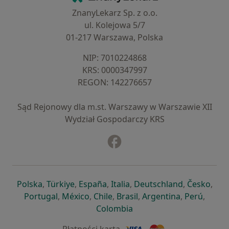
ZnanyLekarz Sp. z o.o.
ul. Kolejowa 5/7
01-217 Warszawa, Polska
NIP: ⁠7010224868
KRS: ⁠0000347997
REGON: ⁠142276657
Sąd Rejonowy dla m.st. Warszawy w Warszawie XII
Wydział Gospodarczy KRS
Facebook
otwiera się w nowej karcie
otwiera się w nowej karcie
otwiera się w nowej karcie
otwiera się w nowej karcie
otwiera się w nowej karci
otwiera się
otwi
Polska
,
Türkiye
,
España
,
Italia
,
Deutschland
,
Česko
,
otwiera się w nowej karcie
otwiera się w nowej karcie
otwiera się w nowej karcie
otwiera się w nowej kar
otwiera się 
otwier
Portugal
,
México
,
Chile
,
Brasil
,
Argentina
,
Perú
,
otwiera się w nowej karc
Colombia