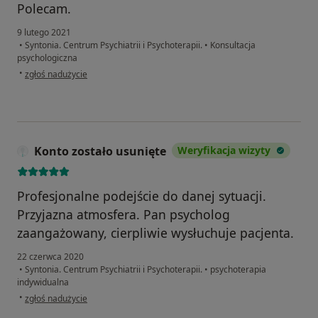
Polecam.
9 lutego 2021
•
Syntonia. Centrum Psychiatrii i Psychoterapii.
•
Konsultacja
psychologiczna
w opinii użytkownika ...
•
zgłoś nadużycie
Konto zostało usunięte
Weryfikacja wizyty
Profesjonalne podejście do danej sytuacji.
Przyjazna atmosfera. Pan psycholog
zaangażowany, cierpliwie wysłuchuje pacjenta.
22 czerwca 2020
•
Syntonia. Centrum Psychiatrii i Psychoterapii.
•
psychoterapia
indywidualna
w opinii użytkownika Konto zostało usunięte
•
zgłoś nadużycie