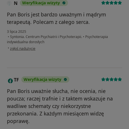
N
Weryfikacja wizyty
Pan Boris jest bardzo uważnym i mądrym
terapeutą. Polecam z całego serca.
3 lipca 2025
•
Syntonia. Centrum Psychiatrii i Psychoterapii.
•
Psychoterapia
indywidualna dorosłych
w opinii użytkownika N
•
zgłoś nadużycie
TF
Weryfikacja wizyty
T
Pan Boris uważnie słucha, nie ocenia, nie
poucza; raczej trafnie i z taktem wskazuje na
wadliwe schematy czy niekorzystne
przekonania. Z każdym miesiącem widzę
poprawę.