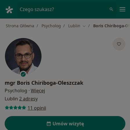
Me
Czego szukasz?
Strona Główna
Psycholog
Lublin
Boris Chiriboga-O
Zmień miasto
mgr
Boris Chiriboga-Oleszczak
O specjalizacjach
Psycholog
·
Więcej
Lublin
2 adresy
11 opinii
Umów wizytę