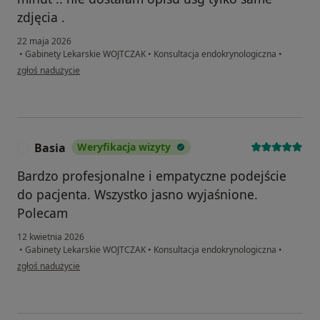
zdjęcia .
22 maja 2026
•
Gabinety Lekarskie WOJTCZAK
•
Konsultacja endokrynologiczna
•
w opinii użytkownika Pacjent
zgłoś nadużycie
Basia
Weryfikacja wizyty
B
Bardzo profesjonalne i empatyczne podejście
do pacjenta. Wszystko jasno wyjaśnione.
Polecam
12 kwietnia 2026
•
Gabinety Lekarskie WOJTCZAK
•
Konsultacja endokrynologiczna
•
w opinii użytkownika Basia
zgłoś nadużycie