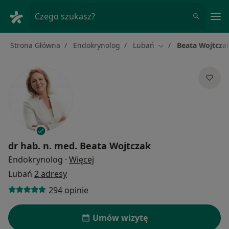
Me
Czego szukasz?
Strona Główna
Endokrynolog
Lubań
Beata Wojtcza
Zmień miasto
dr hab. n. med.
Beata Wojtczak
O specjalizacjach
Endokrynolog
·
Więcej
Lubań
2 adresy
294 opinie
Umów wizytę