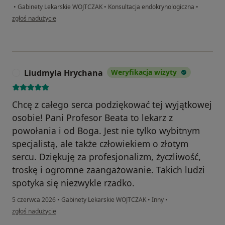
•
Gabinety Lekarskie WOJTCZAK
•
Konsultacja endokrynologiczna
•
w opinii użytkownika Marta
zgłoś nadużycie
Liudmyla Hrychana
Weryfikacja wizyty
L
Chcę z całego serca podziękować tej wyjątkowej
osobie! Pani Profesor Beata to lekarz z
powołania i od Boga. Jest nie tylko wybitnym
specjalistą, ale także człowiekiem o złotym
sercu. Dziękuję za profesjonalizm, życzliwość,
troskę i ogromne zaangażowanie. Takich ludzi
spotyka się niezwykle rzadko.
5 czerwca 2026
•
Gabinety Lekarskie WOJTCZAK
•
Inny
•
w opinii użytkownika Liudmyla Hrychana
zgłoś nadużycie