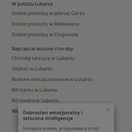
W pobliżu Lubania
Endokrynolodzy w Jeleniej Górze
Endokrynolodzy w Bolesławcu
Endokrynolodzy w Chojnowie
Najczęście leczone choroby
Choroby tarczycy w Lubaniu
Otyłość w Lubaniu
Bolesne miesiączkowanie w Lubaniu
Ból barku w Lubaniu
Ból biodra w Lubaniu
Więcej (13)
Dobrostan emocjonalny i
Więcej w kategorii: Najczęście leczone chorob
sztuczna inteligencja
Niniejsza ankieta, przygotowana przez