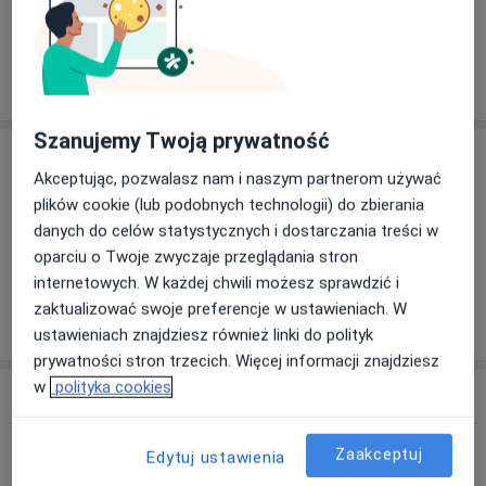
neuromonitoringu w chirurgii tarczycy, co w istotny
Zobacz galerię (7)
sposób wpłynęło na zminimalizowanie ilości powikłań
po tych operacjach. W swojej pracy zawodowej oprócz
Pokaż więcej
wieloletniego doświadczenia, wykorzystuję aktualne
o doświadczeniu
wytyczne i zalecenia towarzystw naukowych.
Szanujemy Twoją prywatność
Usługi i ceny
Jako pracownik naukowy Katedry i Kliniki Chirurgii
Akceptując, pozwalasz nam i naszym partnerom używać
Ogólnej Uniwesytetu Medycznego we Wrocławiu,
Konsultacja endokrynologiczna
plików cookie (lub podobnych technologii) do zbierania
oprócz pracy dydaktycznej ze studentami, jestem
Umów wizytę
Od 200 zł
Szczegóły
danych do celów statystycznych i dostarczania treści w
autorką wielu publikacji naukowych, dotyczących
oparciu o Twoje zwyczaje przeglądania stron
leczenia schorzeń tarczycy, zarowno w polskich, jak i
internetowych. W każdej chwili możesz sprawdzić i
zagranicznych czasopismach. W celu poszerzania
zaktualizować swoje preferencje w ustawieniach. W
wiedzy regularnie uczestniczę w konferencjach
W jaki sposób ustalane są ceny?
ustawieniach znajdziesz również linki do polityk
medycznych zarówno jako wykładowca, jak i ich
prywatności stron trzecich. Więcej informacji znajdziesz
uczestnik.
w
polityka cookies
Adresy (2)
Należę do Towarzystwa Chirurgów Polskich, Polskiego
Klubu Chirurgii Endokrynologicznej, Polskiego
Adres 1
Adres 2
Zaakceptuj
Edytuj ustawienia
Towarzystwa Endokrynologicznego, a także jestem