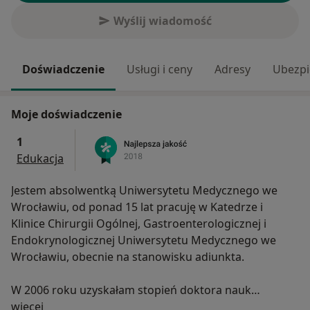
Wyślij wiadomość
Doświadczenie
Usługi i ceny
Adresy
Ubezpi
Moje doświadczenie
1
Edukacja
Jestem absolwentką Uniwersytetu Medycznego we
Wrocławiu, od ponad 15 lat pracuję w Katedrze i
Klinice Chirurgii Ogólnej, Gastroenterologicznej i
Endokrynologicznej Uniwersytetu Medycznego we
Wrocławiu, obecnie na stanowisku adiunkta.
W 2006 roku uzyskałam stopień doktora nauk
O mnie
medycznych, broniąc rozprawy doktorskiej na temat
więcej