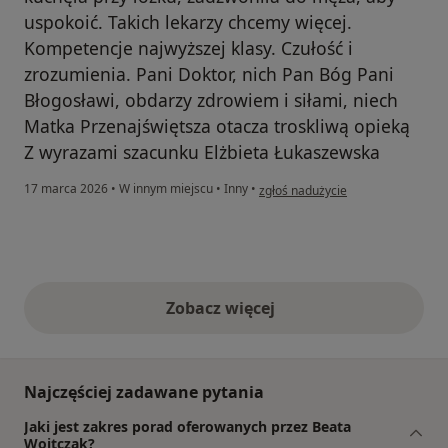
uspokoić. Takich lekarzy chcemy więcej.
Kompetencje najwyższej klasy. Czułość i
zrozumienia. Pani Doktor, nich Pan Bóg Pani
Błogosławi, obdarzy zdrowiem i siłami, niech
Matka Przenajświętsza otacza troskliwą opieką
Z wyrazami szacunku Elżbieta Łukaszewska
w opinii użytkownika Elżbieta Łuk
17 marca 2026
•
W innym miejscu
•
Inny
•
zgłoś nadużycie
Zobacz więcej
opinie powyżej
Najczęściej zadawane pytania
Jaki jest zakres porad oferowanych przez Beata
Wojtczak?