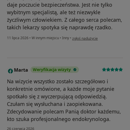
daje poczucie bezpieczeństwa. Jest nie tylko
wybitnym specjalistą, ale też niezwykle
życzliwym człowiekiem. Z całego serca polecam,
takich lekarzy spotyka się naprawdę rzadko.
w opinii użytkownika Justyna Bielaw
11 lipca 2026
•
W innym miejscu
•
Inny
•
zgłoś nadużycie
Marta
Weryfikacja wizyty
M
Na wizycie wszystko zostało szczegółowo i
konkretnie omówione, a każde moje pytanie
spotkało się z wyczerpującą odpowiedzią.
Czułam się wysłuchana i zaopiekowana.
Zdecydowanie polecam Panią doktor każdemu,
kto szuka profesjonalnego endokrynologa.
26 czerwca 2026