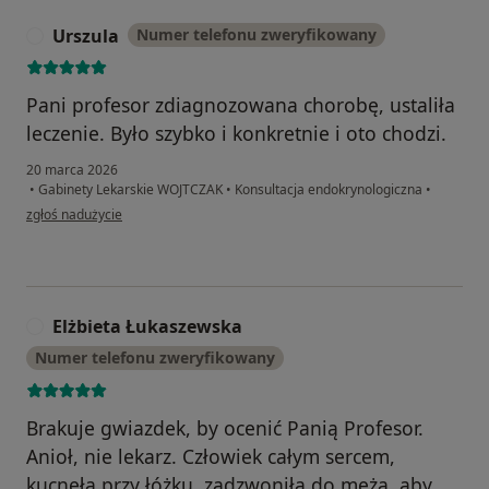
Urszula
Numer telefonu zweryfikowany
U
Pani profesor zdiagnozowana chorobę, ustaliła
leczenie. Było szybko i konkretnie i oto chodzi.
20 marca 2026
•
Gabinety Lekarskie WOJTCZAK
•
Konsultacja endokrynologiczna
•
w opinii użytkownika Urszula
zgłoś nadużycie
Elżbieta Łukaszewska
E
Numer telefonu zweryfikowany
Brakuje gwiazdek, by ocenić Panią Profesor.
Anioł, nie lekarz. Człowiek całym sercem,
kucnęła przy łóżku, zadzwoniła do męża, aby