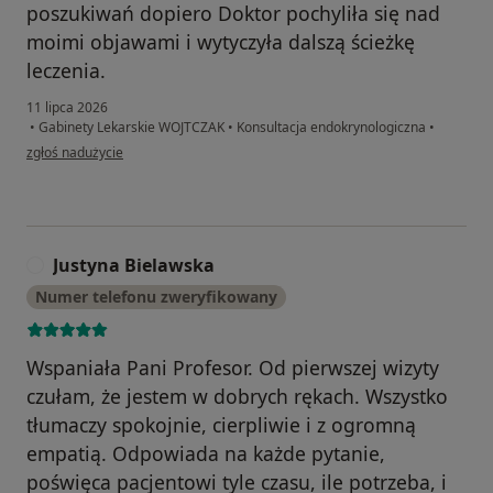
poszukiwań dopiero Doktor pochyliła się nad
moimi objawami i wytyczyła dalszą ścieżkę
leczenia.
11 lipca 2026
•
Gabinety Lekarskie WOJTCZAK
•
Konsultacja endokrynologiczna
•
w opinii użytkownika Renata
zgłoś nadużycie
Justyna Bielawska
J
Numer telefonu zweryfikowany
Wspaniała Pani Profesor. Od pierwszej wizyty
czułam, że jestem w dobrych rękach. Wszystko
tłumaczy spokojnie, cierpliwie i z ogromną
empatią. Odpowiada na każde pytanie,
poświęca pacjentowi tyle czasu, ile potrzeba, i