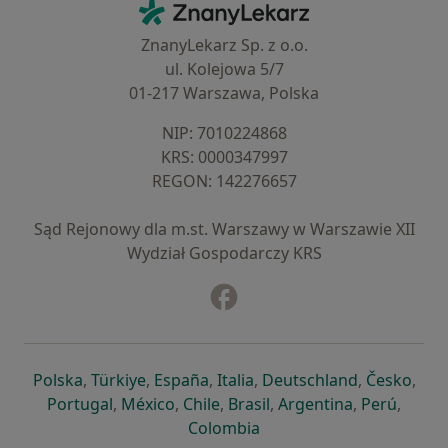
ZnanyLekarz - Strona główna
ZnanyLekarz Sp. z o.o.
ul. Kolejowa 5/7
01-217 Warszawa, Polska
NIP: ⁠7010224868
KRS: ⁠0000347997
REGON: ⁠142276657
Sąd Rejonowy dla m.st. Warszawy w Warszawie XII
Wydział Gospodarczy KRS
Facebook
otwiera się w nowej karcie
otwiera się w nowej karcie
otwiera się w nowej karcie
otwiera się w nowej karcie
otwiera się w nowej karci
otwiera się
otwi
Polska
,
Türkiye
,
España
,
Italia
,
Deutschland
,
Česko
,
otwiera się w nowej karcie
otwiera się w nowej karcie
otwiera się w nowej karcie
otwiera się w nowej kar
otwiera się 
otwier
Portugal
,
México
,
Chile
,
Brasil
,
Argentina
,
Perú
,
otwiera się w nowej karc
Colombia