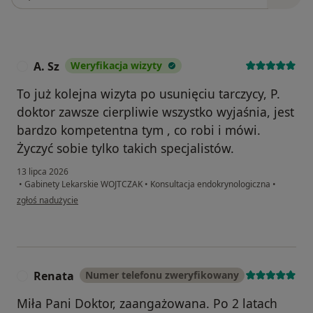
A. Sz
Weryfikacja wizyty
A
To już kolejna wizyta po usunięciu tarczycy, P.
doktor zawsze cierpliwie wszystko wyjaśnia, jest
bardzo kompetentna tym , co robi i mówi.
Życzyć sobie tylko takich specjalistów.
13 lipca 2026
•
Gabinety Lekarskie WOJTCZAK
•
Konsultacja endokrynologiczna
•
w opinii użytkownika A. Sz
zgłoś nadużycie
Renata
Numer telefonu zweryfikowany
R
Miła Pani Doktor, zaangażowana. Po 2 latach