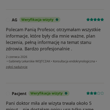
AG
Weryfikacja wizyty
A
Polecam Panią Profesor, otrzymałam wszystkie
informacje, które były dla mnie ważne, plan
leczenia, pełną informację na temat stanu
zdrowia. Bardzo profesjonalnie .
2 czerwca 2026
•
Gabinety Lekarskie WOJTCZAK
•
Konsultacja endokrynologiczna
•
w opinii użytkownika AG
zgłoś nadużycie
Pacjent
Weryfikacja wizyty
P
Pani doktor miła ale wizyta trwała około 5
minut .. nie dostałam opisu usg tylko same