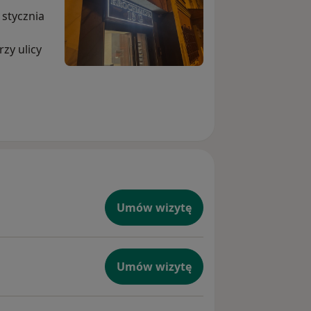
stycznia
a
zy ulicy
Umów wizytę
Umów wizytę