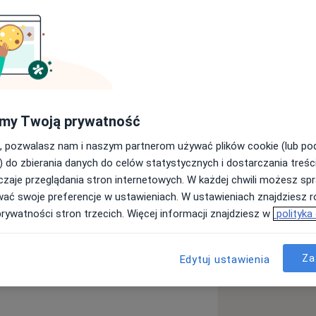
iami psychicznymi.
ci, depresji, zaburzeń lękowych oraz w
my Twoją prywatność
, pozwalasz nam i naszym partnerom używać plików cookie (lub p
) do zbierania danych do celów statystycznych i dostarczania treśc
zaje przeglądania stron internetowych. W każdej chwili możesz spr
wać swoje preferencje w ustawieniach. W ustawieniach znajdziesz ró
enia pamięci
Otępienie
prywatności stron trzecich. Więcej informacji znajdziesz w
polityka
1y_sr_more_diseases
Za
Edytuj ustawienia