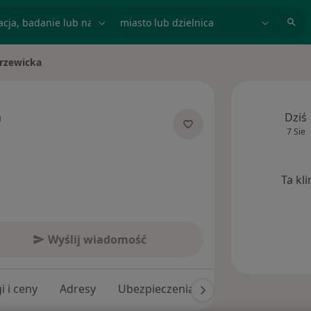
acja, badanie lub nazwisko
miasto lub dzielnica
rzewicka
o
a
Dziś
7 Sie
cjalizacjach
Ta kl
Wyślij wiadomość
i i ceny
Adresy
Ubezpieczenia
Opinie (7)