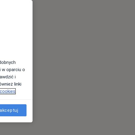
odobnych
i w oparciu o
awdzić i
wnież linki
 cookies
akceptuj