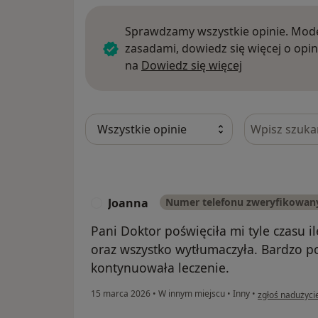
Sprawdzamy wszystkie opinie. Mode
zasadami, dowiedz się więcej o opin
Dowiedz się w
na
Dowiedz się więcej
Szukaj w opi
Joanna
Numer telefonu zweryfikowan
J
Pani Doktor poświęciła mi tyle czasu i
oraz wszystko wytłumaczyła. Bardzo 
kontynuowała leczenie.
w opinii użytko
15 marca 2026
•
W innym miejscu
•
Inny
•
zgłoś nadużyci