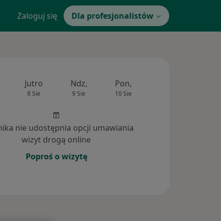
Zaloguj się
Dla profesjonalistów
Jutro
Ndz,
Pon,
Wt,
Śr,
8 Sie
9 Sie
10 Sie
11 Sie
12 Si
inika nie udostępnia opcji umawiania
wizyt drogą online
Poproś o wizytę