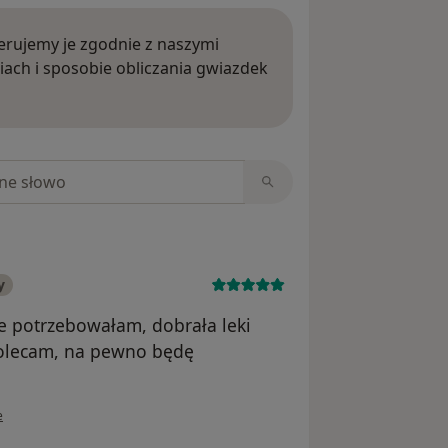
rujemy je zgodnie z naszymi
iach i sposobie obliczania gwiazdek
ięcej o opiniach
niach
y
le potrzebowałam, dobrała leki
polecam, na pewno będę
wnika Joanna
e