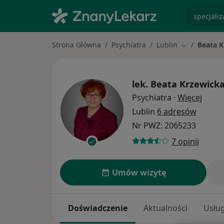
specjaliz
Strona Główna
Psychiatra
Lublin
Beata K
Zmień miast
lek.
Beata Krzewick
O spe
Psychiatra
·
Więcej
Lublin
6 adresów
Nr PWZ: 2065233
7 opinii
Umów wizytę
Doświadczenie
Aktualności
Usług