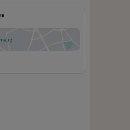
ra
 mapę
wiera się w nowej karcie