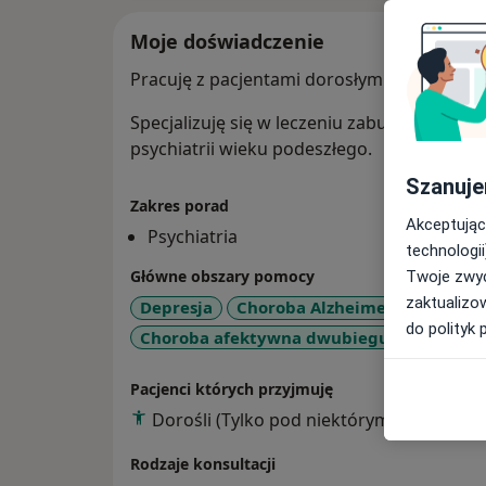
Moje doświadczenie
Pracuję z pacjentami dorosłymi z zaburzen
Specjalizuję się w leczeniu zaburzeń pamię
psychiatrii wieku podeszłego.
Szanuje
Zakres porad
Akceptując
Psychiatria
technologii
Główne obszary pomocy
Twoje zwyc
zaktualizo
Depresja
Choroba Alzheimera
Zaburz
do polityk 
a1
Choroba afektywna dwubiegunowa
+7
Pacjenci których przyjmuję
Dorośli (Tylko pod niektórymi adresami)
Rodzaje konsultacji