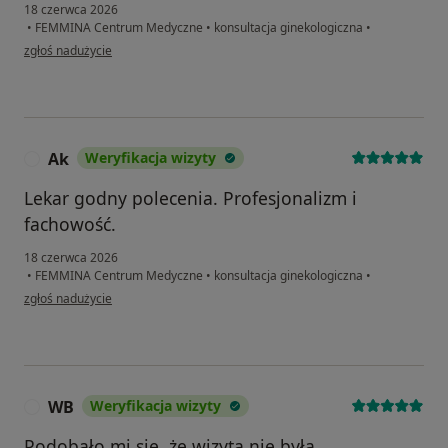
18 czerwca 2026
•
FEMMINA Centrum Medyczne
•
konsultacja ginekologiczna
•
w opinii użytkownika Agnieszka
zgłoś nadużycie
Ak
Weryfikacja wizyty
A
Lekar godny polecenia. Profesjonalizm i
fachowość.
18 czerwca 2026
•
FEMMINA Centrum Medyczne
•
konsultacja ginekologiczna
•
w opinii użytkownika Ak
zgłoś nadużycie
WB
Weryfikacja wizyty
W
Podobało mi się, że wizyta nie była