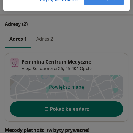
W jaki sposób ustalane są ceny?
Adresy (2)
Adres 1
Adres 2
Femmina Centrum Medyczne
Aleja Solidarności 26,
45-404
Opole
Powiększ mapę
otwiera się w nowej karcie
Dostępność
Pokaż kalendarz
Metody płatności (wizyty prywatne)