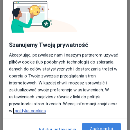
Prowadzenie ciąży
Umów wizytę
Od 320 zł
Szczegóły
Założenie wkładki domacicznej
Umów wizytę
Szanujemy Twoją prywatność
1 550 zł
Szczegóły
Akceptując, pozwalasz nam i naszym partnerom używać
plików cookie (lub podobnych technologii) do zbierania
Wizyta profilaktyczna: USG +
badanie + cytologia LBC
danych do celów statystycznych i dostarczania treści w
Umów wizytę
Szczegóły
oparciu o Twoje zwyczaje przeglądania stron
internetowych. W każdej chwili możesz sprawdzić i
zaktualizować swoje preferencje w ustawieniach. W
Wizyta położnicza
Umów wizytę
ustawieniach znajdziesz również linki do polityk
Szczegóły
prywatności stron trzecich. Więcej informacji znajdziesz
w
polityka cookies
+ 21 usług
Zaakceptuj
Edytuj ustawienia