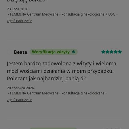
23 lipca 2026
•
FEMMINA Centrum Medyczne
•
konsultacja ginekologiczna + USG
•
w opinii użytkownika Ela
zgłoś nadużycie
Beata
Weryfikacja wizyty
B
Jestem bardzo zadowolona z wizyty i wieloma
możliwościami działania w moim przypadku.
Polecam jak najbardziej panią dr.
20 czerwca 2026
•
FEMMINA Centrum Medyczne
•
konsultacja ginekologiczna
•
w opinii użytkownika Beata
zgłoś nadużycie