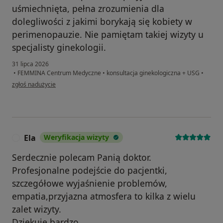
uśmiechnięta, pełna zrozumienia dla
dolegliwości z jakimi borykają się kobiety w
perimenopauzie. Nie pamiętam takiej wizyty u
specjalisty ginekologii.
31 lipca 2026
•
FEMMINA Centrum Medyczne
•
konsultacja ginekologiczna + USG
•
w opinii użytkownika K.
zgłoś nadużycie
Ela
Weryfikacja wizyty
E
Serdecznie polecam Panią doktor.
Profesjonalne podejście do pacjentki,
szczegółowe wyjaśnienie problemów,
empatia,przyjazna atmosfera to kilka z wielu
zalet wizyty.
Dziękuję bardzo.