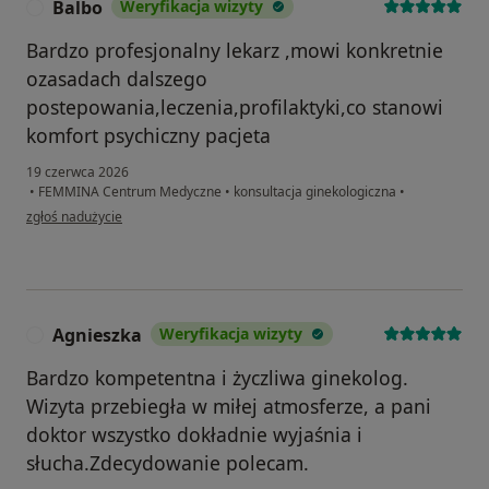
Balbo
Weryfikacja wizyty
B
Bardzo profesjonalny lekarz ,mowi konkretnie
ozasadach dalszego
postepowania,leczenia,profilaktyki,co stanowi
komfort psychiczny pacjeta
19 czerwca 2026
•
FEMMINA Centrum Medyczne
•
konsultacja ginekologiczna
•
w opinii użytkownika Balbo
zgłoś nadużycie
Agnieszka
Weryfikacja wizyty
A
Bardzo kompetentna i życzliwa ginekolog.
Wizyta przebiegła w miłej atmosferze, a pani
doktor wszystko dokładnie wyjaśnia i
słucha.Zdecydowanie polecam.