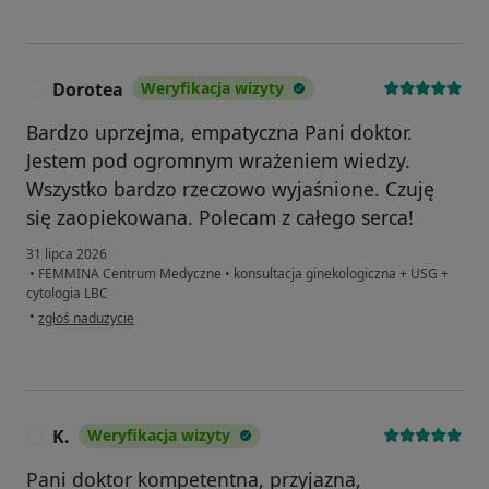
Dorotea
Weryfikacja wizyty
D
Bardzo uprzejma, empatyczna Pani doktor.
Jestem pod ogromnym wrażeniem wiedzy.
Wszystko bardzo rzeczowo wyjaśnione. Czuję
się zaopiekowana. Polecam z całego serca!
31 lipca 2026
•
FEMMINA Centrum Medyczne
•
konsultacja ginekologiczna + USG +
cytologia LBC
w opinii użytkownika Dorotea
•
zgłoś nadużycie
K.
Weryfikacja wizyty
K
Pani doktor kompetentna, przyjazna,