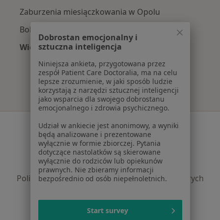
Zaburzenia miesiączkowania w Opolu
Bolesne miesiączkowanie w Opolu
Dobrostan emocjonalny i
sztuczna inteligencja
Więcej (15)
Więcej w kategorii: Najczęście leczone chorob
Niniejsza ankieta, przygotowana przez
zespół Patient Care Doctoralia, ma na celu
lepsze zrozumienie, w jaki sposób ludzie
korzystają z narzędzi sztucznej inteligencji
jako wsparcia dla swojego dobrostanu
emocjonalnego i zdrowia psychicznego.
Serwis
Udział w ankiecie jest anonimowy, a wyniki
będą analizowane i prezentowane
Regulamin
wyłącznie w formie zbiorczej. Pytania
dotyczące nastolatków są skierowane
Polityka prywatności pacjentów
wyłącznie do rodziców lub opiekunów
Polityka prywatności profesjonalistów
prawnych. Nie zbieramy informacji
Polityka prywatności dla profesjonalistów, których
bezpośrednio od osób niepełnoletnich.
dane pozyskaliśmy samodzielnie
Polityka cookies
Start survey
Jak działają wyniki wyszukiwania