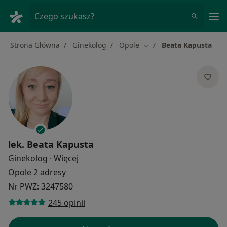
Me
Czego szukasz?
Strona Główna
Ginekolog
Opole
Beata Kapusta
Zmień miasto
lek.
Beata Kapusta
O specjalizacjach
Ginekolog
·
Więcej
Opole
2 adresy
Nr PWZ: 3247580
245 opinii