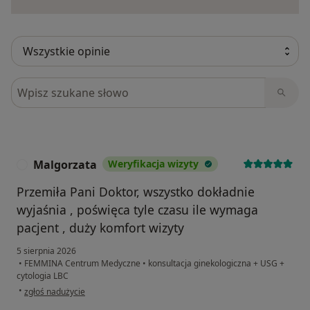
Szukaj w opiniach
Malgorzata
Weryfikacja wizyty
M
Przemiła Pani Doktor, wszystko dokładnie
wyjaśnia , poświęca tyle czasu ile wymaga
pacjent , duży komfort wizyty
5 sierpnia 2026
•
FEMMINA Centrum Medyczne
•
konsultacja ginekologiczna + USG +
cytologia LBC
w opinii użytkownika Malgorzata
•
zgłoś nadużycie