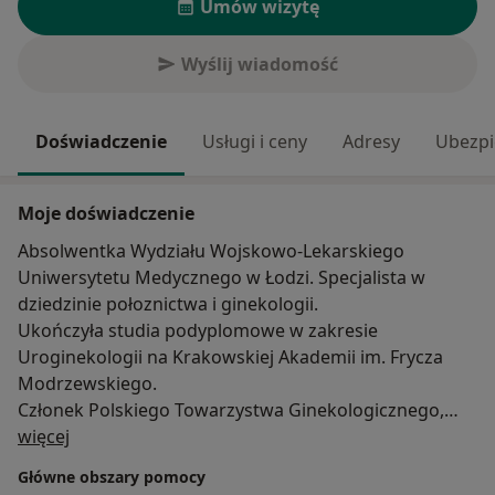
Umów wizytę
Wyślij wiadomość
Doświadczenie
Usługi i ceny
Adresy
Ubezpi
Moje doświadczenie
Absolwentka Wydziału Wojskowo-Lekarskiego
Uniwersytetu Medycznego w Łodzi. Specjalista w
dziedzinie połoznictwa i ginekologii.
Ukończyła studia podyplomowe w zakresie
Uroginekologii na Krakowskiej Akademii im. Frycza
Modrzewskiego.
Członek Polskiego Towarzystwa Ginekologicznego,
O mnie
International Society of Ultrasound in Obstetrics and
więcej
Gynecology oraz European Network of Trainees in
Główne obszary pomocy
Obstetrics and Gynaecology. Posiada certyfikat Sekcji