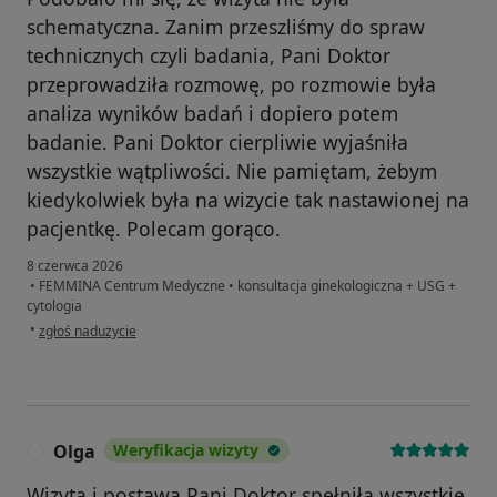
schematyczna. Zanim przeszliśmy do spraw
technicznych czyli badania, Pani Doktor
przeprowadziła rozmowę, po rozmowie była
analiza wyników badań i dopiero potem
badanie. Pani Doktor cierpliwie wyjaśniła
wszystkie wątpliwości. Nie pamiętam, żebym
kiedykolwiek była na wizycie tak nastawionej na
pacjentkę. Polecam gorąco.
8 czerwca 2026
•
FEMMINA Centrum Medyczne
•
konsultacja ginekologiczna + USG +
cytologia
w opinii użytkownika WB
•
zgłoś nadużycie
Olga
Weryfikacja wizyty
O
Wizyta i postawa Pani Doktor spełniła wszystkie