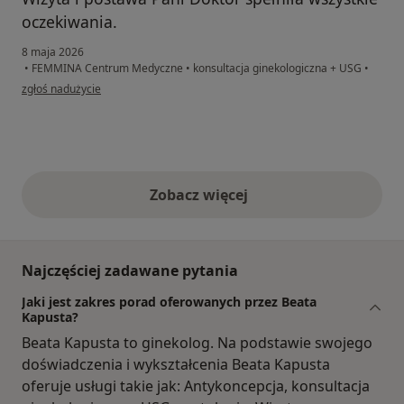
oczekiwania.
8 maja 2026
•
FEMMINA Centrum Medyczne
•
konsultacja ginekologiczna + USG
•
w opinii użytkownika Olga
zgłoś nadużycie
Zobacz więcej
opinie powyżej
Najczęściej zadawane pytania
Jaki jest zakres porad oferowanych przez Beata
Kapusta?
Beata Kapusta to ginekolog. Na podstawie swojego
doświadczenia i wykształcenia Beata Kapusta
oferuje usługi takie jak: Antykoncepcja, konsultacja