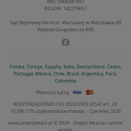
KRS: ⁠0000347997
REGON: ⁠142276657
Sąd Rejonowy dla m.st. Warszawy w Warszawie XII
Wydział Gospodarczy KRS
Facebook
otwiera się w nowej karcie
otwiera się w nowej karcie
otwiera się w nowej karcie
otwiera się w nowej karcie
otwiera się w nowej karci
otwiera się
otwi
Polska
,
Türkiye
,
España
,
Italia
,
Deutschland
,
Česko
,
otwiera się w nowej karcie
otwiera się w nowej karcie
otwiera się w nowej karcie
otwiera się w nowej kar
otwiera się 
otwier
Portugal
,
México
,
Chile
,
Brasil
,
Argentina
,
Perú
,
otwiera się w nowej karc
Colombia
Płatności kartą
ROZPORZĄDZENIE (UE) 2022/2065 (DSA) art. 24:
15.395.179 użytkowników/miesiąc - Czerwiec 2026
www.znanylekarz.pl © 2026 - Znajdź lekarza i umów
wizytę