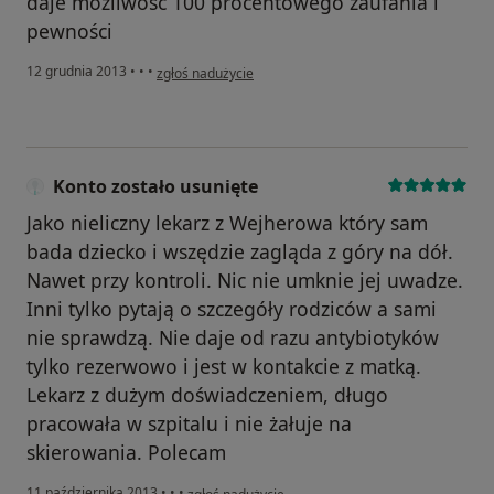
daje możliwość 100 procentowego zaufania i
pewności
w opinii użytkownika martad82
12 grudnia 2013
•
•
•
zgłoś nadużycie
Konto zostało usunięte
Jako nieliczny lekarz z Wejherowa który sam
bada dziecko i wszędzie zagląda z góry na dół.
Nawet przy kontroli. Nic nie umknie jej uwadze.
Inni tylko pytają o szczegóły rodziców a sami
nie sprawdzą. Nie daje od razu antybiotyków
tylko rezerwowo i jest w kontakcie z matką.
Lekarz z dużym doświadczeniem, długo
pracowała w szpitalu i nie żałuje na
skierowania. Polecam
w opinii użytkownika Konto zostało usunięte
11 października 2013
•
•
•