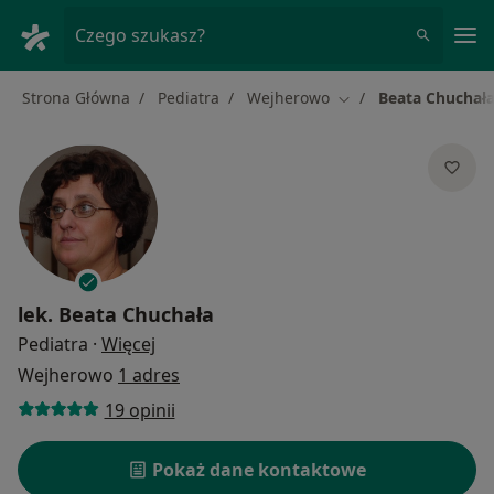
Me
Czego szukasz?
Strona Główna
Pediatra
Wejherowo
Beata Chuchał
Zmień miasto
lek.
Beata Chuchała
O specjalizacjach
Pediatra
·
Więcej
Wejherowo
1 adres
19 opinii
Pokaż dane kontaktowe