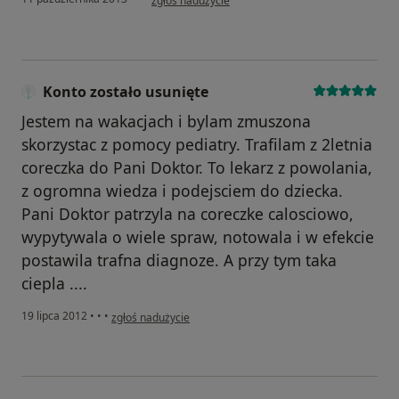
zgłoś nadużycie
Konto zostało usunięte
Jestem na wakacjach i bylam zmuszona
skorzystac z pomocy pediatry. Trafilam z 2letnia
coreczka do Pani Doktor. To lekarz z powolania,
z ogromna wiedza i podejsciem do dziecka.
Pani Doktor patrzyla na coreczke calosciowo,
wypytywala o wiele spraw, notowala i w efekcie
postawila trafna diagnoze. A przy tym taka
ciepla ....
w opinii użytkownika Konto zostało usunięte
19 lipca 2012
•
•
•
zgłoś nadużycie