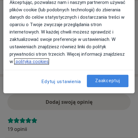
Akceptując, pozwalasz nam i naszym partnerom używać
Ubezpieczenia - brak akceptowanych
plików cookie (lub podobnych technologii) do zbierania
danych do celów statystycznych i dostarczania treści w
Ten specjalista przyjmuje wyłącznie pacjentów
oparciu o Twoje zwyczaje przeglądania stron
prywatnych. Możesz opłacić wizytę samodzielnie lub
internetowych. W każdej chwili możesz sprawdzić i
znaleźć innego specjalistę, który akceptuje Twoje
zaktualizować swoje preferencje w ustawieniach. W
ubezpieczenie.
ustawieniach znajdziesz również linki do polityk
prywatności stron trzecich. Więcej informacji znajdziesz
Szukaj specjalistów według ubezpieczenia
w
polityka cookies
Zaakceptuj
Edytuj ustawienia
Opinie
Dodaj swoją opinię
19 opinii