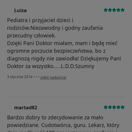
Luiza
L
Pediatra i przyjaciel dzieci i
rodziców.Niezawodny i godny zaufania
przecudny człowiek.
Dzięki Pani Doktor miałam, mam i będę mieć
ogromne poczucie bezpieczeństwa, bo z
diagnozą nigdy nie zawiodła! Dziękujemy Pani
Doktor za wszystko.....L.D.D.Szumny
w opinii użytkownika Luiza
3 stycznia 2014
•
•
•
zgłoś nadużycie
martad82
M
Bardzo dobry to zdecydowanie za mało
powiedziane. Cudotwórca, guru. Lekarz, który