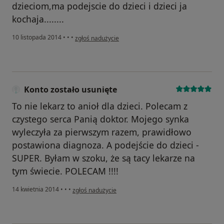
dzieciom,ma podejscie do dzieci i dzieci ja
kochaja........
w opinii użytkownika Konto zostało usunięte
10 listopada 2014
•
•
•
zgłoś nadużycie
Konto zostało usunięte
To nie lekarz to anioł dla dzieci. Polecam z
czystego serca Panią doktor. Mojego synka
wyleczyła za pierwszym razem, prawidłowo
postawiona diagnoza. A podejście do dzieci -
SUPER. Byłam w szoku, że są tacy lekarze na
tym świecie. POLECAM !!!!
w opinii użytkownika Konto zostało usunięte
14 kwietnia 2014
•
•
•
zgłoś nadużycie