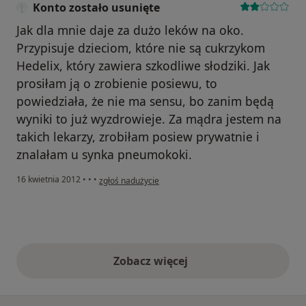
Konto zostało usunięte
Jak dla mnie daje za dużo leków na oko.
Przypisuje dzieciom, które nie są cukrzykom
Hedelix, który zawiera szkodliwe słodziki. Jak
prosiłam ją o zrobienie posiewu, to
powiedziała, że nie ma sensu, bo zanim będą
wyniki to już wyzdrowieje. Za mądra jestem na
takich lekarzy, zrobiłam posiew prywatnie i
znalałam u synka pneumokoki.
w opinii użytkownika Konto zostało usunięte
16 kwietnia 2012
•
•
•
zgłoś nadużycie
Zobacz więcej
opinie powyżej