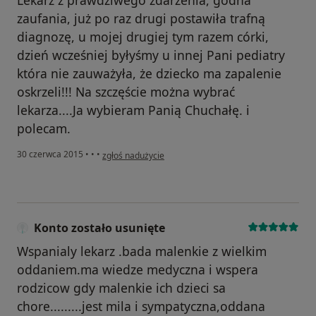
Lekarz z prawdziwego zdarzenia, godna
zaufania, już po raz drugi postawiła trafną
diagnozę, u mojej drugiej tym razem córki,
dzień wcześniej byłyśmy u innej Pani pediatry
która nie zauważyła, że dziecko ma zapalenie
oskrzeli!!! Na szczęście można wybrać
lekarza....Ja wybieram Panią Chuchałę. i
polecam.
w opinii użytkownika Konto zostało usunięte
30 czerwca 2015
•
•
•
zgłoś nadużycie
Konto zostało usunięte
Wspanialy lekarz .bada malenkie z wielkim
oddaniem.ma wiedze medyczna i wspera
rodzicow gdy malenkie ich dzieci sa
chore.........jest mila i sympatyczna,oddana