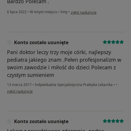
Bardzo Polecam .
w opinii użytkownika Ola
6 lipca 2022
•
W innym miejscu
•
Inny
•
zgłoś nadużycie
Konto zostało usunięte
Pani doktor leczy trzy moje córki, najlepszy
pediatra jakiego znam .Pełen profesjonalizm w
swoim zawodzie i miłość do dzieci Polecam z
czystym sumieniem
13 marca 2017
•
Indywidualna Specjalistyczna Praktyka Lekarska
•
•
w opinii użytkownika Konto zostało usunięte
zgłoś nadużycie
Konto zostało usunięte