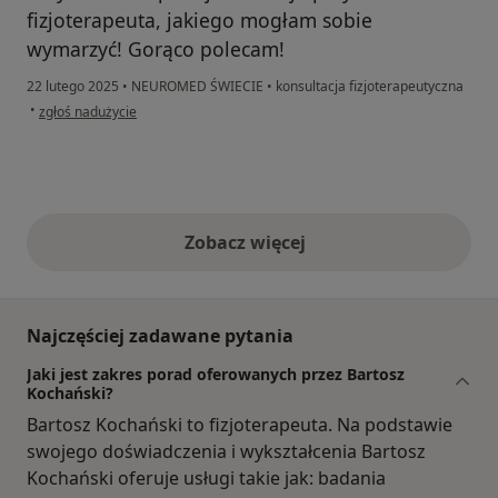
fizjoterapeuta, jakiego mogłam sobie
wymarzyć! Gorąco polecam!
22 lutego 2025
•
NEUROMED ŚWIECIE
•
konsultacja fizjoterapeutyczna
w opinii użytkownika Julia
•
zgłoś nadużycie
Zobacz więcej
opinie powyżej
Najczęściej zadawane pytania
Jaki jest zakres porad oferowanych przez Bartosz
Kochański?
Bartosz Kochański to fizjoterapeuta. Na podstawie
swojego doświadczenia i wykształcenia Bartosz
Kochański oferuje usługi takie jak: badania