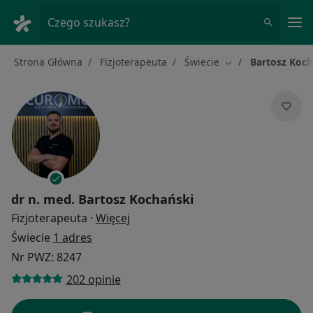
Me
Czego szukasz?
Strona Główna
Fizjoterapeuta
Świecie
Bartosz Koch
Zmień miasto
dr n. med.
Bartosz Kochański
O specjalizacjach
Fizjoterapeuta
·
Więcej
Świecie
1 adres
Nr PWZ: 8247
202 opinie