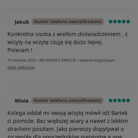
Jakub
Numer telefonu zweryfikowany
J
Konkretna osoba z wielkim doświadczeniem , z
wizyty na wizytę czuję się dużo lepiej.
Polecam !
18 sierpnia 2025
•
NEUROMED ŚWIECIE
•
badania kręgosłupa
•
w opinii użytkownika Jakub
zgłoś nadużycie
Wiola
Numer telefonu zweryfikowany
W
Kolega oddał mi swoją wizytę mówił idź Bartek
ci pomoże. Bez większej wiary a nawet z lekkim
strachem poszłam. Jako pierwszy dopytywał o
szczegóły dla poprzedników nieistotne a one