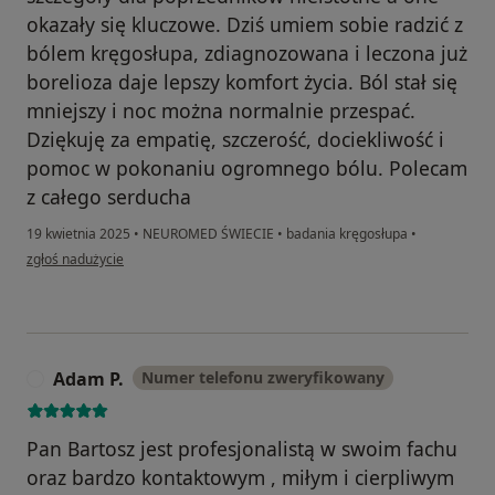
okazały się kluczowe. Dziś umiem sobie radzić z
bólem kręgosłupa, zdiagnozowana i leczona już
borelioza daje lepszy komfort życia. Ból stał się
mniejszy i noc można normalnie przespać.
Dziękuję za empatię, szczerość, dociekliwość i
pomoc w pokonaniu ogromnego bólu. Polecam
z całego serducha
19 kwietnia 2025
•
NEUROMED ŚWIECIE
•
badania kręgosłupa
•
w opinii użytkownika Wiola
zgłoś nadużycie
Adam P.
Numer telefonu zweryfikowany
A
Pan Bartosz jest profesjonalistą w swoim fachu
oraz bardzo kontaktowym , miłym i cierpliwym