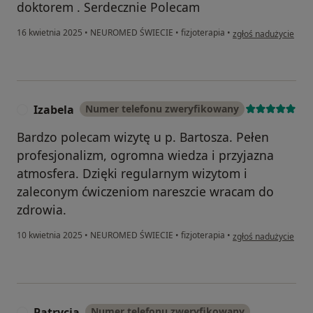
doktorem . Serdecznie Polecam
w opinii użytkownika
16 kwietnia 2025
•
NEUROMED ŚWIECIE
•
fizjoterapia
•
zgłoś nadużycie
Izabela
Numer telefonu zweryfikowany
I
Bardzo polecam wizytę u p. Bartosza. Pełen
profesjonalizm, ogromna wiedza i przyjazna
atmosfera. Dzięki regularnym wizytom i
zaleconym ćwiczeniom nareszcie wracam do
zdrowia.
w opinii użytkownika
10 kwietnia 2025
•
NEUROMED ŚWIECIE
•
fizjoterapia
•
zgłoś nadużycie
Patrycja
Numer telefonu zweryfikowany
P