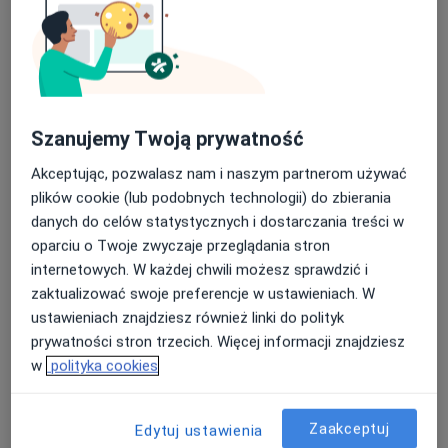
Konsultacja fizjoterapeutyczna
Od 250 zł
Szczegóły
Badania kręgosłupa
Szczegóły
Szanujemy Twoją prywatność
Badanie układu ruchu
Akceptując, pozwalasz nam i naszym partnerom używać
Szczegóły
plików cookie (lub podobnych technologii) do zbierania
danych do celów statystycznych i dostarczania treści w
oparciu o Twoje zwyczaje przeglądania stron
Fizjoterapia
internetowych. W każdej chwili możesz sprawdzić i
Szczegóły
zaktualizować swoje preferencje w ustawieniach. W
ustawieniach znajdziesz również linki do polityk
Kinezyterapia
prywatności stron trzecich. Więcej informacji znajdziesz
Szczegóły
w
polityka cookies
+ 9 usług
Zaakceptuj
Edytuj ustawienia