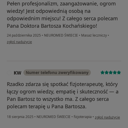
Pełen profesjonalizm, zaangażowanie, ogrom
wiedzy! Jest odpowiednią osobą na
odpowiednim miejscu! Z całego serca polecam
Pana Doktora Bartosza Kochańskiego!
24 października 2025
•
NEUROMED ŚWIECIE
•
Masaż leczniczy
•
w opinii użytkownika Hania
zgłoś nadużycie
KW
Numer telefonu zweryfikowany
K
Rzadko zdarza się spotkać fizjoterapeutę, który
łączy ogrom wiedzy, empatię i skuteczność — a
Pan Bartosz to wszystko ma. Z całego serca
polecam terapię u Pana Bartosza.
w opinii użytkownika
18 sierpnia 2025
•
NEUROMED ŚWIECIE
•
fizjoterapia
•
zgłoś nadużycie