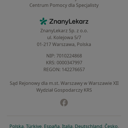
Centrum Pomocy dla Specjalisty
Kontakt
ZnanyLekarz - Strona główna
ZnanyLekarz Sp. z o.o.
ul. Kolejowa 5/7
01-217 Warszawa, Polska
NIP: ⁠7010224868
KRS: ⁠0000347997
REGON: ⁠142276657
Sąd Rejonowy dla m.st. Warszawy w Warszawie XII
Wydział Gospodarczy KRS
Facebook
otwiera się w nowej karcie
otwiera się w nowej karcie
otwiera się w nowej karcie
otwiera się w nowej karcie
otwiera się w nowej karci
otwiera się
otwi
Polska
,
Türkiye
,
España
,
Italia
,
Deutschland
,
Česko
,