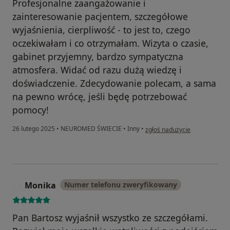
Profesjonalne zaangażowanie i
zainteresowanie pacjentem, szczegółowe
wyjaśnienia, cierpliwość - to jest to, czego
oczekiwałam i co otrzymałam. Wizyta o czasie,
gabinet przyjemny, bardzo sympatyczna
atmosfera. Widać od razu dużą wiedzę i
doświadczenie. Zdecydowanie polecam, a sama
na pewno wrócę, jeśli będę potrzebować
pomocy!
w opinii użytkownika Justyna
26 lutego 2025
•
NEUROMED ŚWIECIE
•
Inny
•
zgłoś nadużycie
Monika
Numer telefonu zweryfikowany
M
Pan Bartosz wyjaśnił wszystko ze szczegółami.