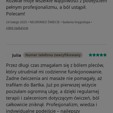
Rozwiał moje wszelkie wątpliwości z podejściem
pełnym profesjonalizmu, a ból ustąpił.
Polecam!
24 lutego 2025
•
NEUROMED ŚWIECIE
•
badania kręgosłupa
•
w opinii użytkownika Monika
zgłoś nadużycie
Julia
Numer telefonu zweryfikowany
J
Przez długi czas zmagałam się z bólem pleców,
który utrudniał mi codzienne funkcjonowanie.
Żadne ćwiczenia ani masaże nie pomagały, aż
trafiłam do Bartka. Już po pierwszej wizycie
poczułam ogromną ulgę, a dzięki regularnej
terapii i zaleceniom dotyczącym ćwiczeń, ból
całkowicie zniknął. Profesjonalizm, wiedza i
indywidualne podejście – najlepszy