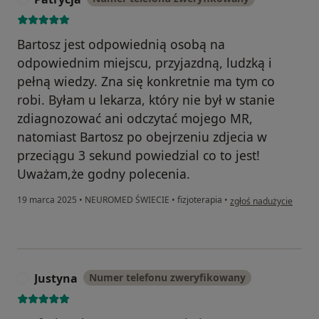
Bartosz jest odpowiednią osobą na
odpowiednim miejscu, przyjazdną, ludzką i
pełną wiedzy. Zna się konkretnie ma tym co
robi. Byłam u lekarza, który nie był w stanie
zdiagnozować ani odczytać mojego MR,
natomiast Bartosz po obejrzeniu zdjecia w
przeciągu 3 sekund powiedzial co to jest!
Uważam,że godny polecenia.
w opinii użytkownika P
19 marca 2025
•
NEUROMED ŚWIECIE
•
fizjoterapia
•
zgłoś nadużycie
Justyna
Numer telefonu zweryfikowany
J