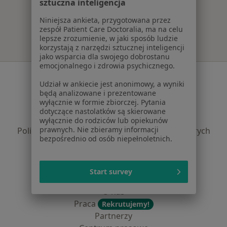
sztuczna inteligencja
Więcej w kategorii: Najczęście leczone chorob
Niniejsza ankieta, przygotowana przez
zespół Patient Care Doctoralia, ma na celu
lepsze zrozumienie, w jaki sposób ludzie
korzystają z narzędzi sztucznej inteligencji
jako wsparcia dla swojego dobrostanu
emocjonalnego i zdrowia psychicznego.
Serwis
Udział w ankiecie jest anonimowy, a wyniki
będą analizowane i prezentowane
Regulamin
wyłącznie w formie zbiorczej. Pytania
Polityka prywatności pacjentów
dotyczące nastolatków są skierowane
Polityka prywatności profesjonalistów
wyłącznie do rodziców lub opiekunów
prawnych. Nie zbieramy informacji
Polityka prywatności dla profesjonalistów, których
bezpośrednio od osób niepełnoletnich.
dane pozyskaliśmy samodzielnie
Polityka cookies
Jak działają wyniki wyszukiwania
Start survey
Dostępność
O nas
Praca
Rekrutujemy!
Partnerzy