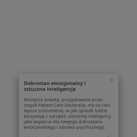
Kontakt
Dla pacjentów
Lekarze
Placówki medyczne
Pytania i odpowiedzi
Usługi i zabiegi
Choroby
Pomoc
Aplikacje mobilne
Blog dla pacjentów
Dobrostan emocjonalny i
sztuczna inteligencja
Dla profesjonalistów
Niniejsza ankieta, przygotowana przez
Cennik
zespół Patient Care Doctoralia, ma na celu
lepsze zrozumienie, w jaki sposób ludzie
Dla lekarzy
korzystają z narzędzi sztucznej inteligencji
Dla placówek medycznych
jako wsparcia dla swojego dobrostanu
Noa Notes
nowość
emocjonalnego i zdrowia psychicznego.
Baza wiedzy