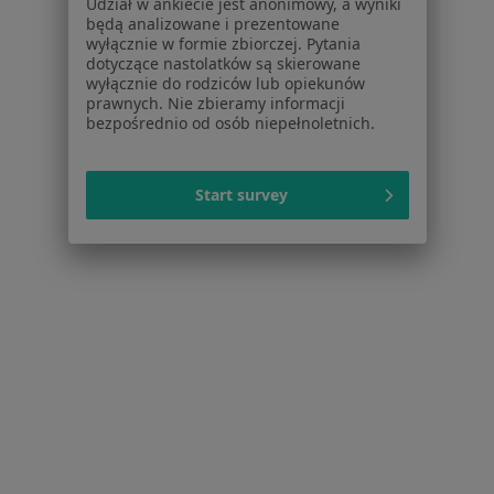
Udział w ankiecie jest anonimowy, a wyniki
Centrum Pomocy dla Specjalisty
będą analizowane i prezentowane
wyłącznie w formie zbiorczej. Pytania
Kontakt
dotyczące nastolatków są skierowane
ZnanyLekarz - Strona główna
wyłącznie do rodziców lub opiekunów
prawnych. Nie zbieramy informacji
ZnanyLekarz Sp. z o.o.
bezpośrednio od osób niepełnoletnich.
ul. Kolejowa 5/7
01-217 Warszawa, Polska
Start survey
NIP: ⁠7010224868
KRS: ⁠0000347997
REGON: ⁠142276657
Sąd Rejonowy dla m.st. Warszawy w Warszawie XII
Wydział Gospodarczy KRS
Facebook
otwiera się w nowej karcie
otwiera się w nowej karcie
otwiera się w nowej karcie
otwiera się w nowej karcie
otwiera się w nowej karci
otwiera się
otwi
Polska
,
Türkiye
,
España
,
Italia
,
Deutschland
,
Česko
,