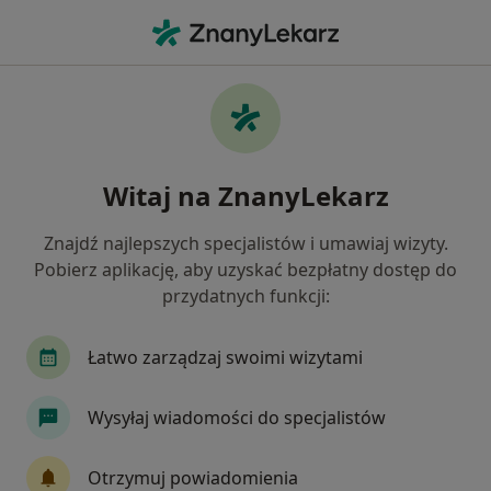
Me
Skręcenie Stawu • Świecie, kujawsko-pomorskie
Filtry
• 1
Mapa
Skręcenie stawu specjaliści w Świeciu
Witaj na ZnanyLekarz
Jak działają wyniki wyszukiwania
Znajdź najlepszych specjalistów i umawiaj wizyty.
Pobierz aplikację, aby uzyskać bezpłatny dostęp do
Jakiego specjalisty szukasz?
przydatnych funkcji:
Fizjoterapeuta
Psychiatra
Psycholog
Łatwo zarządzaj swoimi wizytami
Wysyłaj wiadomości do specjalistów
Otrzymuj powiadomienia