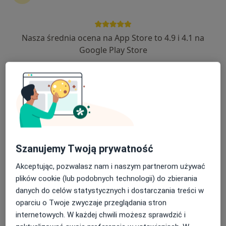
Nasza średnia ocena na App Store to 4.9 i 4.1 na
Centrum Medyczne Optima Care
Google Play Store
·
Więcej
Psychologia, Rehabilitacja medyczna, Fizjoterapia
158 opinii
Kardynała Stefana Wyszyńskiego 15, Świecie
•
Mapa
Brak dostępnych specjalistów z wolnymi terminami w tym centrum medycznym.
Pokaż profil
Szanujemy Twoją prywatność
Akceptując, pozwalasz nam i naszym partnerom używać
plików cookie (lub podobnych technologii) do zbierania
danych do celów statystycznych i dostarczania treści w
oparciu o Twoje zwyczaje przeglądania stron
internetowych. W każdej chwili możesz sprawdzić i