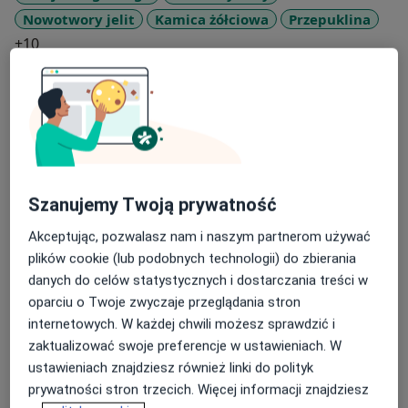
Nowotwory jelit
Kamica żółciowa
Przepuklina
a11y_sr_more_diseases
+10
Pacjenci których przyjmuję
Dorośli (Tylko pod niektórymi adresami)
Rodzaje konsultacji
Stacjonarne
Zobacz lokalizacje (3)
Szanujemy Twoją prywatność
Zdjęcia i filmy
Akceptując, pozwalasz nam i naszym partnerom używać
plików cookie (lub podobnych technologii) do zbierania
danych do celów statystycznych i dostarczania treści w
oparciu o Twoje zwyczaje przeglądania stron
internetowych. W każdej chwili możesz sprawdzić i
zaktualizować swoje preferencje w ustawieniach. W
ustawieniach znajdziesz również linki do polityk
Zobacz galerię (5)
prywatności stron trzecich. Więcej informacji znajdziesz