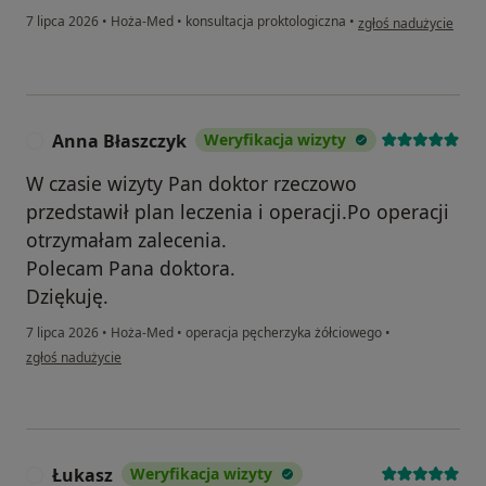
w opinii użytkownika J
7 lipca 2026
•
Hoża-Med
•
konsultacja proktologiczna
•
zgłoś nadużycie
Anna Błaszczyk
Weryfikacja wizyty
A
W czasie wizyty Pan doktor rzeczowo
przedstawił plan leczenia i operacji.Po operacji
otrzymałam zalecenia.
Polecam Pana doktora.
Dziękuję.
7 lipca 2026
•
Hoża-Med
•
operacja pęcherzyka żółciowego
•
w opinii użytkownika Anna Błaszczyk
zgłoś nadużycie
Łukasz
Weryfikacja wizyty
Ł