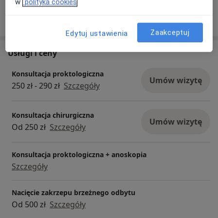
w
polityka cookies
Pokaż więcej
o doświadczeniu
Zaakceptuj
Edytuj ustawienia
Usługi i ceny
Konsultacja proktologiczna
Umów wizytę
250 zł - 290 zł
Szczegóły
Konsultacja chirurgiczna
Umów wizytę
Od 250 zł
Szczegóły
Konsultacja proktologiczna + anoskopia
Szczegóły
Nacięcie zakrzepu brzeżnego odbytu
Od 500 zł
Szczegóły