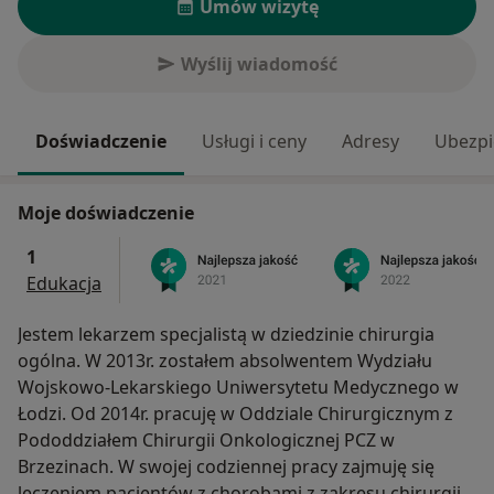
Umów wizytę
Wyślij wiadomość
Doświadczenie
Usługi i ceny
Adresy
Ubezpi
Moje doświadczenie
1
Edukacja
Jestem lekarzem specjalistą w dziedzinie chirurgia
ogólna. W 2013r. zostałem absolwentem Wydziału
Wojskowo-Lekarskiego Uniwersytetu Medycznego w
Łodzi. Od 2014r. pracuję w Oddziale Chirurgicznym z
Pododdziałem Chirurgii Onkologicznej PCZ w
Brzezinach. W swojej codziennej pracy zajmuję się
leczeniem pacjentów z chorobami z zakresu chirurgii