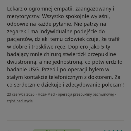
Lekarz o ogromnej empatii, zaangażowany i
merytoryczny. Wszystko spokojnie wyjaśni,
odpowie na każde pytanie. Nie patrzy na
zegarek i ma indywidualne podejście do
pacjentów, dzieki temu człowiek czuje, że trafił
w dobre i troskliwe ręce. Dopiero jako 5-ty
badający mnie chirurg stwierdził przepukline
dwustronną, a nie jednostroną, co potwierdziło
badanie USG. Przed i po operacji byłem w
stałym kontakcie telefonicznym z doktorem. Za
co serdecznie dziekuje i zdecydowanie polecam!
23 czerwca 2026
•
Hoża-Med
•
operacja przepukliny pachwinowej
•
w opinii użytkownika Łukasz
zgłoś nadużycie