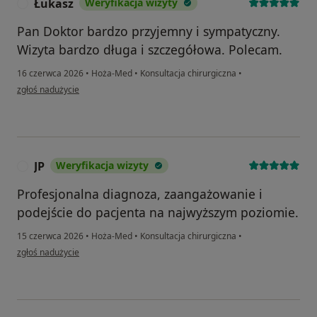
Łukasz
Weryfikacja wizyty
Ł
Pan Doktor bardzo przyjemny i sympatyczny.
Wizyta bardzo długa i szczegółowa. Polecam.
16 czerwca 2026
•
Hoża-Med
•
Konsultacja chirurgiczna
•
w opinii użytkownika Łukasz
zgłoś nadużycie
JP
Weryfikacja wizyty
J
Profesjonalna diagnoza, zaangażowanie i
podejście do pacjenta na najwyższym poziomie.
15 czerwca 2026
•
Hoża-Med
•
Konsultacja chirurgiczna
•
w opinii użytkownika JP
zgłoś nadużycie