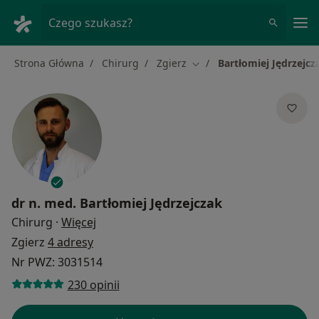
Me
Czego szukasz?
Strona Główna
Chirurg
Zgierz
Bartłomiej Jędrzejcz
Zmień miasto
dr n. med.
Bartłomiej Jędrzejczak
O specjalizacjach
Chirurg
·
Więcej
Zgierz
4 adresy
Nr PWZ: 3031514
230 opinii