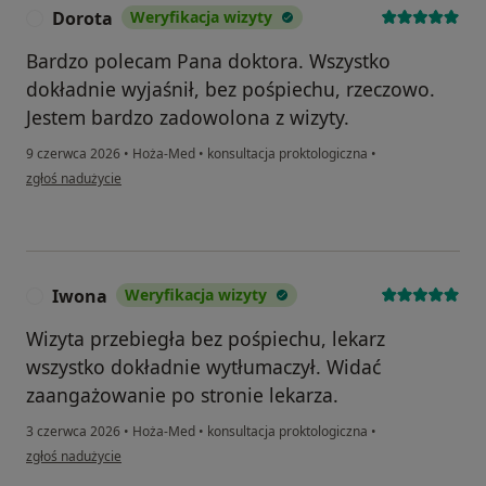
Dorota
Weryfikacja wizyty
D
Bardzo polecam Pana doktora. Wszystko
dokładnie wyjaśnił, bez pośpiechu, rzeczowo.
Jestem bardzo zadowolona z wizyty.
9 czerwca 2026
•
Hoża-Med
•
konsultacja proktologiczna
•
w opinii użytkownika Dorota
zgłoś nadużycie
Iwona
Weryfikacja wizyty
I
Wizyta przebiegła bez pośpiechu, lekarz
wszystko dokładnie wytłumaczył. Widać
zaangażowanie po stronie lekarza.
3 czerwca 2026
•
Hoża-Med
•
konsultacja proktologiczna
•
w opinii użytkownika Iwona
zgłoś nadużycie