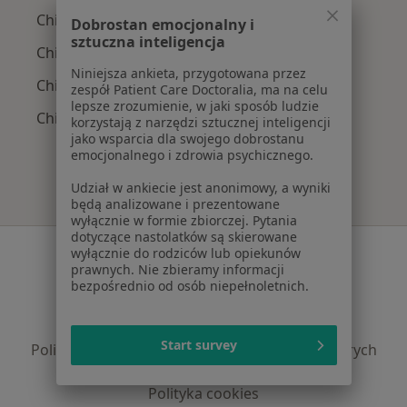
Chirurdzy z TU Zdrowie w Zgierzu
Dobrostan emocjonalny i
sztuczna inteligencja
Chirurdzy z NFZ w Zgierzu
Niniejsza ankieta, przygotowana przez
Chirurdzy z Allianz w Zgierzu
zespół Patient Care Doctoralia, ma na celu
lepsze zrozumienie, w jaki sposób ludzie
Chirurdzy z LUX MED w Zgierzu
korzystają z narzędzi sztucznej inteligencji
jako wsparcia dla swojego dobrostanu
emocjonalnego i zdrowia psychicznego.
Udział w ankiecie jest anonimowy, a wyniki
będą analizowane i prezentowane
wyłącznie w formie zbiorczej. Pytania
dotyczące nastolatków są skierowane
Serwis
wyłącznie do rodziców lub opiekunów
prawnych. Nie zbieramy informacji
Regulamin
bezpośrednio od osób niepełnoletnich.
Polityka prywatności pacjentów
Polityka prywatności profesjonalistów
Start survey
Polityka prywatności dla profesjonalistów, których
dane pozyskaliśmy samodzielnie
Polityka cookies