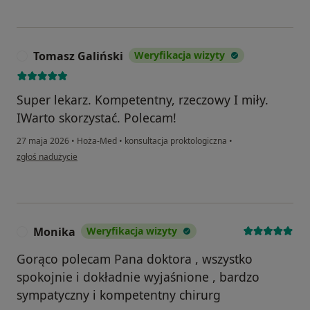
Tomasz Galiński
Weryfikacja wizyty
T
Super lekarz. Kompetentny, rzeczowy I miły.
IWarto skorzystać. Polecam!
27 maja 2026
•
Hoża-Med
•
konsultacja proktologiczna
•
w opinii użytkownika Tomasz Galiński
zgłoś nadużycie
Monika
Weryfikacja wizyty
M
Gorąco polecam Pana doktora , wszystko
spokojnie i dokładnie wyjaśnione , bardzo
sympatyczny i kompetentny chirurg