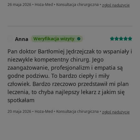
w opinii użytkownika
26 maja 2026
•
Hoża-Med
•
Konsultacja chirurgiczna
•
zgłoś nadużycie
Anna
Weryfikacja wizyty
A
Pan doktor Bartłomiej Jędrzejczak to wspaniały i
niezwykle kompetentny chirurg. Jego
zaangażowanie, profesjonalizm i empatia są
godne podziwu. To bardzo ciepły i miły
człowiek. Bardzo rzeczowo przedstawił mi plan
leczenia, to chyba najlepszy lekarz z jakim się
spotkałam
w opinii użytkownika 
20 maja 2026
•
Hoża-Med
•
Konsultacja chirurgiczna
•
zgłoś nadużycie