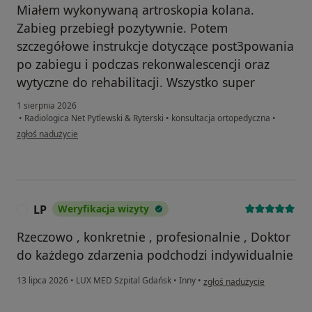
Miałem wykonywaną artroskopia kolana.
Zabieg przebiegł pozytywnie. Potem
szczegółowe instrukcje dotyczące post3powania
po zabiegu i podczas rekonwalescencji oraz
wytyczne do rehabilitacji. Wszystko super
1 sierpnia 2026
•
Radiologica Net Pytlewski & Ryterski
•
konsultacja ortopedyczna
•
w opinii użytkownika Kazimierz
zgłoś nadużycie
LP
Weryfikacja wizyty
L
Rzeczowo , konkretnie , profesionalnie , Doktor
do każdego zdarzenia podchodzi indywidualnie
w opinii użytkownika LP
13 lipca 2026
•
LUX MED Szpital Gdańsk
•
Inny
•
zgłoś nadużycie