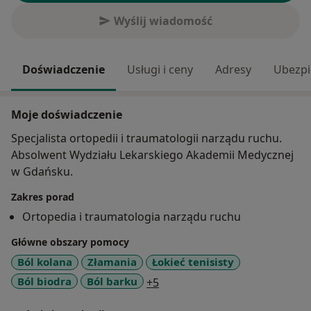
Wyślij wiadomość
Doświadczenie
Usługi i ceny
Adresy
Ubezpi
Moje doświadczenie
Specjalista ortopedii i traumatologii narządu ruchu.
Absolwent Wydziału Lekarskiego Akademii Medycznej
w Gdańsku.
Zakres porad
Ortopedia i traumatologia narządu ruchu
Główne obszary pomocy
Ból kolana
Złamania
Łokieć tenisisty
a11y_sr_more_diseases
Ból biodra
Ból barku
+5