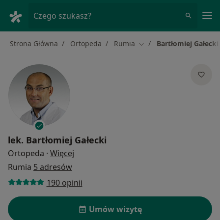
Me
Czego szukasz?
Strona Główna
Ortopeda
Rumia
Bartłomiej Gałecki
Zmień miasto
lek.
Bartłomiej Gałecki
O specjalizacjach
Ortopeda
·
Więcej
Rumia
5 adresów
190 opinii
Umów wizytę