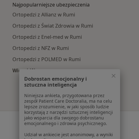
Najpopularniejsze ubezpieczenia
Ortopedzi z Allianz w Rumi
Ortopedzi z Świat Zdrowia w Rumi
Ortopedzi z Enel-med w Rumi
Ortopedzi z NFZ w Rumi
Ortopedzi z POLMED w Rumi
Więcej (1)
Więcej w kategorii: Najpopularniejsze ubezpie
Dobrostan emocjonalny i
sztuczna inteligencja
Niniejsza ankieta, przygotowana przez
zespół Patient Care Doctoralia, ma na celu
lepsze zrozumienie, w jaki sposób ludzie
korzystają z narzędzi sztucznej inteligencji
jako wsparcia dla swojego dobrostanu
Serwis
emocjonalnego i zdrowia psychicznego.
Regulamin
Udział w ankiecie jest anonimowy, a wyniki
Polityka prywatności pacjentów