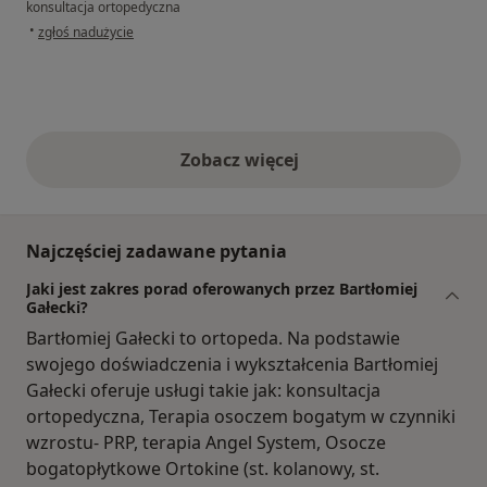
konsultacja ortopedyczna
w opinii użytkownika AG
•
zgłoś nadużycie
Zobacz więcej
opinie powyżej
Najczęściej zadawane pytania
Jaki jest zakres porad oferowanych przez Bartłomiej
Gałecki?
Bartłomiej Gałecki to ortopeda. Na podstawie
swojego doświadczenia i wykształcenia Bartłomiej
Gałecki oferuje usługi takie jak: konsultacja
ortopedyczna, Terapia osoczem bogatym w czynniki
wzrostu- PRP, terapia Angel System, Osocze
bogatopłytkowe Ortokine (st. kolanowy, st.