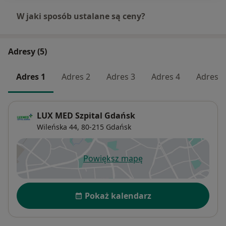
W jaki sposób ustalane są ceny?
Adresy (5)
Adres 1
Adres 2
Adres 3
Adres 4
Adres 5
LUX MED Szpital Gdańsk
Wileńska 44,
80-215
Gdańsk
Powiększ mapę
otwiera się w nowej karcie
Dostępność
Pokaż kalendarz