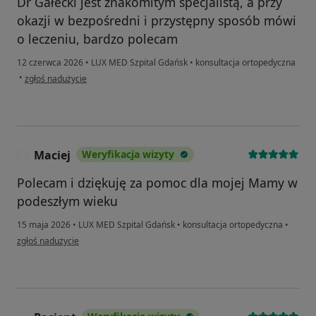
Dr Gałecki jest znakomitym specjalistą, a przy
okazji w bezpośredni i przystępny sposób mówi
o leczeniu, bardzo polecam
12 czerwca 2026
•
LUX MED Szpital Gdańsk
•
konsultacja ortopedyczna
w opinii użytkownika Łukasz
•
zgłoś nadużycie
Maciej
Weryfikacja wizyty
M
Polecam i dziękuję za pomoc dla mojej Mamy w
podeszłym wieku
15 maja 2026
•
LUX MED Szpital Gdańsk
•
konsultacja ortopedyczna
•
w opinii użytkownika Maciej
zgłoś nadużycie