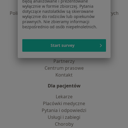
będą analizowane i prezentowane
Polityka prywatności profesjonalistów
wyłącznie w formie zbiorczej. Pytania
dotyczące nastolatków są skierowane
Polityka prywatności dla profesjonalistów, których
wyłącznie do rodziców lub opiekunów
dane pozyskaliśmy samodzielnie
prawnych. Nie zbieramy informacji
Polityka cookies
bezpośrednio od osób niepełnoletnich.
Jak działają wyniki wyszukiwania
Dostępność
Start survey
O nas
Praca
Rekrutujemy!
Partnerzy
Centrum prasowe
Kontakt
Dla pacjentów
Lekarze
Placówki medyczne
Pytania i odpowiedzi
Usługi i zabiegi
Choroby