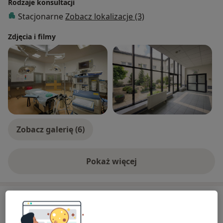
Rodzaje konsultacji
Stacjonarne
Zobacz lokalizacje (3)
Zdjęcia i filmy
Zobacz galerię (6)
Pokaż więcej
o doświadczeniu
Usługi i ceny
Konsultacja ortopedyczna