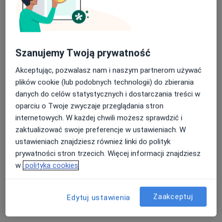
Umów wizytę
Od 250 zł
Szczegóły
Osocze bogatopłytkowe Ortokine
(st. kolanowy, st. biodrowy, st.
Szanujemy Twoją prywatność
Umów wizytę
ramienny, kręgosłup)
Szczegóły
Akceptując, pozwalasz nam i naszym partnerom używać
plików cookie (lub podobnych technologii) do zbierania
danych do celów statystycznych i dostarczania treści w
Terapia Angel System
Umów wizytę
Szczegóły
oparciu o Twoje zwyczaje przeglądania stron
internetowych. W każdej chwili możesz sprawdzić i
zaktualizować swoje preferencje w ustawieniach. W
Terapia Orthokine
ustawieniach znajdziesz również linki do polityk
Umów wizytę
Szczegóły
prywatności stron trzecich. Więcej informacji znajdziesz
w
polityka cookies
Terapia osoczem bogatym w
czynniki wzrostu- PRP
Umów wizytę
Zaakceptuj
Szczegóły
Edytuj ustawienia