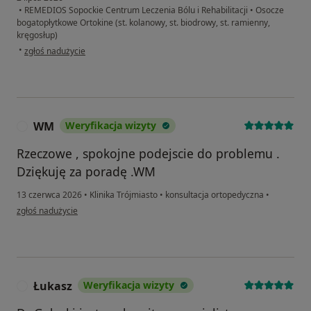
•
REMEDIOS Sopockie Centrum Leczenia Bólu i Rehabilitacji
•
Osocze
bogatopłytkowe Ortokine (st. kolanowy, st. biodrowy, st. ramienny,
kręgosłup)
w opinii użytkownika ZZ
•
zgłoś nadużycie
WM
Weryfikacja wizyty
W
Rzeczowe , spokojne podejscie do problemu .
Dziękuję za poradę .WM
13 czerwca 2026
•
Klinika Trójmiasto
•
konsultacja ortopedyczna
•
w opinii użytkownika WM
zgłoś nadużycie
Łukasz
Weryfikacja wizyty
Ł