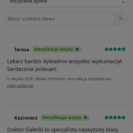
Szukaj w opiniach
Teresa
Weryfikacja wizyty
T
Lekarz bardzo dykładnie wszystko wytłumaczył.
Serdecznie polecam
5 sierpnia 2026
•
Klinika Trójmiasto
•
konsultacja ortopedyczna
•
w opinii użytkownika Teresa
zgłoś nadużycie
Kazimierz
Weryfikacja wizyty
K
Doktor Gałecki to specjalista najwyższej klasy.