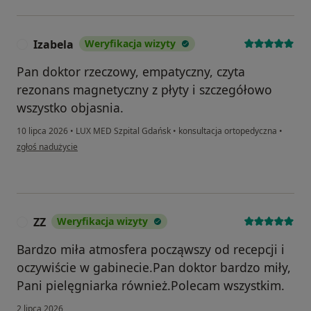
Izabela
Weryfikacja wizyty
I
Pan doktor rzeczowy, empatyczny, czyta
rezonans magnetyczny z płyty i szczegółowo
wszystko objasnia.
10 lipca 2026
•
LUX MED Szpital Gdańsk
•
konsultacja ortopedyczna
•
w opinii użytkownika Izabela
zgłoś nadużycie
ZZ
Weryfikacja wizyty
Z
Bardzo miła atmosfera począwszy od recepcji i
oczywiście w gabinecie.Pan doktor bardzo miły,
Pani pielęgniarka również.Polecam wszystkim.
2 lipca 2026