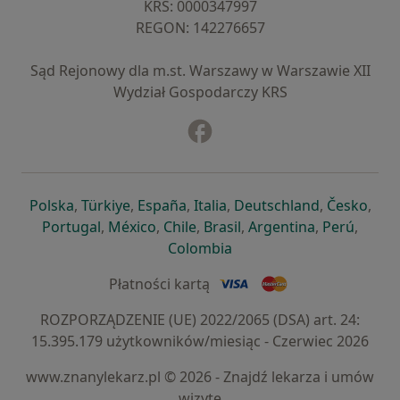
KRS: ⁠0000347997
REGON: ⁠142276657
Sąd Rejonowy dla m.st. Warszawy w Warszawie XII
Wydział Gospodarczy KRS
Facebook
otwiera się w nowej karcie
otwiera się w nowej karcie
otwiera się w nowej karcie
otwiera się w nowej karcie
otwiera się w nowej karci
otwiera się
otwi
Polska
,
Türkiye
,
España
,
Italia
,
Deutschland
,
Česko
,
otwiera się w nowej karcie
otwiera się w nowej karcie
otwiera się w nowej karcie
otwiera się w nowej kar
otwiera się 
otwier
Portugal
,
México
,
Chile
,
Brasil
,
Argentina
,
Perú
,
otwiera się w nowej karc
Colombia
Płatności kartą
ROZPORZĄDZENIE (UE) 2022/2065 (DSA) art. 24:
15.395.179 użytkowników/miesiąc - Czerwiec 2026
www.znanylekarz.pl © 2026 - Znajdź lekarza i umów
wizytę