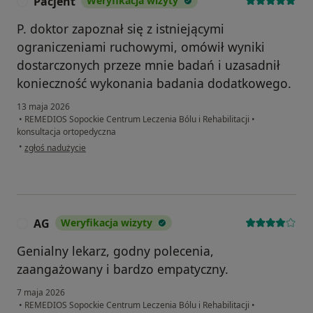
Pacjent
Weryfikacja wizyty
P
P. doktor zapoznał się z istniejącymi
ograniczeniami ruchowymi, omówił wyniki
dostarczonych przeze mnie badań i uzasadnił
konieczność wykonania badania dodatkowego.
13 maja 2026
•
REMEDIOS Sopockie Centrum Leczenia Bólu i Rehabilitacji
•
konsultacja ortopedyczna
w opinii użytkownika Pacjent
•
zgłoś nadużycie
AG
Weryfikacja wizyty
A
Genialny lekarz, godny polecenia,
zaangażowany i bardzo empatyczny.
7 maja 2026
•
REMEDIOS Sopockie Centrum Leczenia Bólu i Rehabilitacji
•