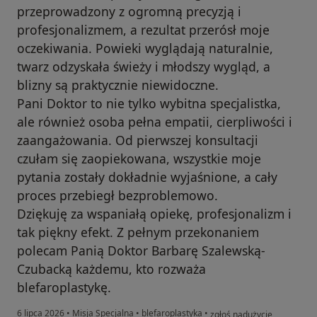
przeprowadzony z ogromną precyzją i
profesjonalizmem, a rezultat przerósł moje
oczekiwania. Powieki wyglądają naturalnie,
twarz odzyskała świeży i młodszy wygląd, a
blizny są praktycznie niewidoczne.
Pani Doktor to nie tylko wybitna specjalistka,
ale również osoba pełna empatii, cierpliwości i
zaangażowania. Od pierwszej konsultacji
czułam się zaopiekowana, wszystkie moje
pytania zostały dokładnie wyjaśnione, a cały
proces przebiegł bezproblemowo.
Dziękuję za wspaniałą opiekę, profesjonalizm i
tak piękny efekt. Z pełnym przekonaniem
polecam Panią Doktor Barbarę Szalewską-
Czubacką każdemu, kto rozważa
blefaroplastykę.
w opinii użytkownika Weron
6 lipca 2026
•
Misja Specjalna
•
blefaroplastyka
•
zgłoś nadużycie