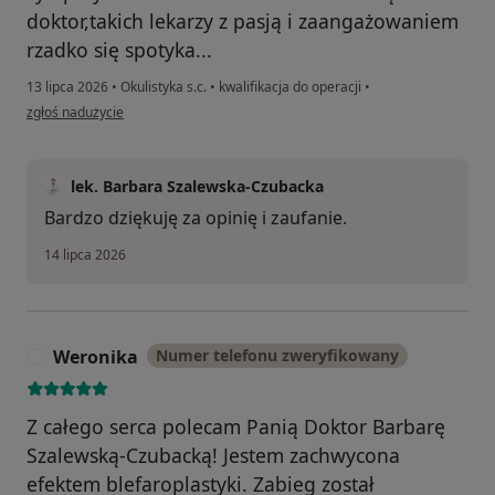
doktor,takich lekarzy z pasją i zaangażowaniem
rzadko się spotyka...
13 lipca 2026
•
Okulistyka s.c.
•
kwalifikacja do operacji
•
w opinii użytkownika Henryk
zgłoś nadużycie
lek. Barbara Szalewska-Czubacka
Bardzo dziękuję za opinię i zaufanie.
14 lipca 2026
Weronika
Numer telefonu zweryfikowany
W
Z całego serca polecam Panią Doktor Barbarę
Szalewską-Czubacką! Jestem zachwycona
efektem blefaroplastyki. Zabieg został