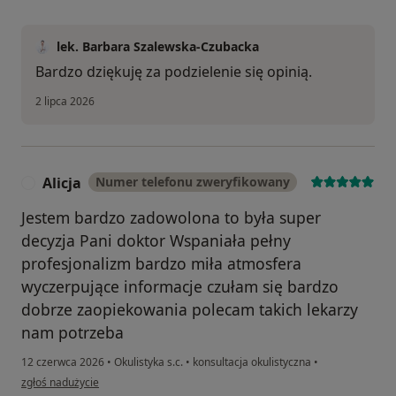
lek. Barbara Szalewska-Czubacka
Bardzo dziękuję za podzielenie się opinią.
2 lipca 2026
Alicja
Numer telefonu zweryfikowany
A
Jestem bardzo zadowolona to była super
decyzja Pani doktor Wspaniała pełny
profesjonalizm bardzo miła atmosfera
wyczerpujące informacje czułam się bardzo
dobrze zaopiekowania polecam takich lekarzy
nam potrzeba
12 czerwca 2026
•
Okulistyka s.c.
•
konsultacja okulistyczna
•
w opinii użytkownika Alicja
zgłoś nadużycie