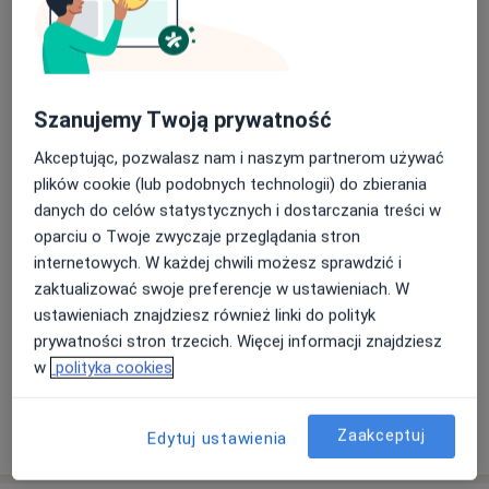
Dorośli (Tylko pod niektórymi adresami)
Rodzaje konsultacji
Stacjonarne
Zobacz lokalizacje (1)
Konsultacje online
Zobacz kalendarz online
Szanujemy Twoją prywatność
Zdjęcia i filmy
Akceptując, pozwalasz nam i naszym partnerom używać
plików cookie (lub podobnych technologii) do zbierania
danych do celów statystycznych i dostarczania treści w
oparciu o Twoje zwyczaje przeglądania stron
internetowych. W każdej chwili możesz sprawdzić i
zaktualizować swoje preferencje w ustawieniach. W
ustawieniach znajdziesz również linki do polityk
prywatności stron trzecich. Więcej informacji znajdziesz
Zobacz galerię (4)
w
polityka cookies
Pokaż więcej
Zaakceptuj
Edytuj ustawienia
o doświadczeniu