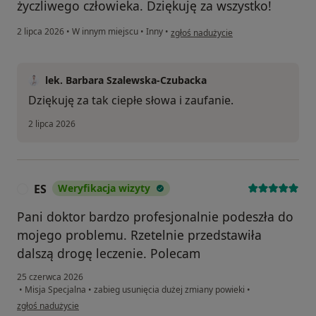
życzliwego człowieka. Dziękuję za wszystko!
w opinii użytkownika Dorota
2 lipca 2026
•
W innym miejscu
•
Inny
•
zgłoś nadużycie
lek. Barbara Szalewska-Czubacka
Dziękuję za tak ciepłe słowa i zaufanie.
2 lipca 2026
ES
Weryfikacja wizyty
E
Pani doktor bardzo profesjonalnie podeszła do
mojego problemu. Rzetelnie przedstawiła
dalszą drogę leczenie. Polecam
25 czerwca 2026
•
Misja Specjalna
•
zabieg usunięcia dużej zmiany powieki
•
w opinii użytkownika ES
zgłoś nadużycie