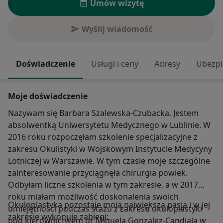
Umów wizytę
Wyślij wiadomość
Doświadczenie
Usługi i ceny
Adresy
Ubezpi
Moje doświadczenie
Nazywam się Barbara Szalewska-Czubacka. Jestem
absolwentką Uniwersytetu Medycznego w Lublinie. W
2016 roku rozpoczęłam szkolenie specjalizacyjne z
zakresu Okulistyki w Wojskowym Instytucie Medycyny
Lotniczej w Warszawie. W tym czasie moje szczególne
zainteresowanie przyciągnęła chirurgia powiek.
Odbyłam liczne szkolenia w tym zakresie, a w 2017
roku miałam możliwość doskonalenia swoich
Okuloplastyka pozostaje moją największą pasją i w jej
umiejętności podczas stażu z zakresu okuloplastyki
zakresie wykonuję zabiegi:
pod kierownictwem dr Miguela Gonzalez-Candiala w