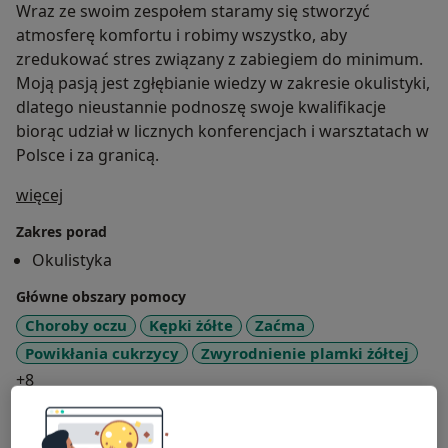
Wraz ze swoim zespołem staramy się stworzyć
atmosferę komfortu i robimy wszystko, aby
zredukować stres związany z zabiegiem do minimum.
Moją pasją jest zgłębianie wiedzy w zakresie okulistyki,
dlatego nieustannie podnoszę swoje kwalifikacje
biorąc udział w licznych konferencjach i warsztatach w
Polsce i za granicą.
O mnie
więcej
Zakres porad
Okulistyka
Główne obszary pomocy
Choroby oczu
Kępki żółte
Zaćma
Powikłania cukrzycy
Zwyrodnienie plamki żółtej
a11y_sr_more_diseases
+8
Pacjenci których przyjmuję