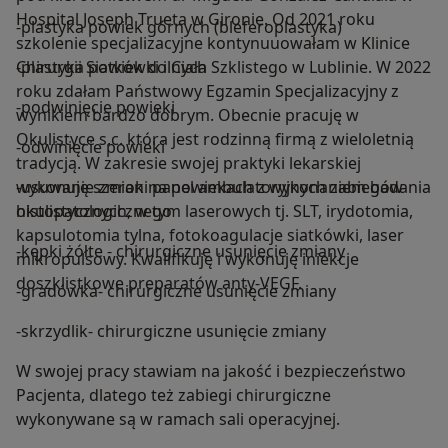
Hospital Joseph Trueta w Gironie. Od 2021 roku
-plastyka powiek górnych (bleferoplastyka)
szkolenie specjalizacyjne kontynuuowałam w Klinice
Chirurgii Siatkówki i Ciała Szklistego w Lublinie. W 2022
-plastyka powiek dolnych
roku zdałam Państwowy Egzamin Specjalizacyjny z
-podwinięcie powieki
wynikiem bardzo dobrym. Obecnie pracuję w
Okulistyce s.c. która jest rodzinną firmą z wieloletnią
-odwinięcie powieki
tradycją. W zakresie swojej praktyki lekarskiej
wykonuję szeroki panel ambulatoryjnych zabiegów
-usuwanie zmian na powiekach z wykonaniem badania
okulistycznych, w tym laserowych tj. SLT, irydotomia,
histopatologicznego
kapsulotomia tylna, fotokoagulacje siatkówki, laser
-kępki żółte - chirurgiczne usunięcie zmiany
mikropulsowy. Kwalifikuję i wykonuję iniekcje
doszklistkowe preparatów anty-VEGF.
-gradówka- chirurgiczne usunięcie zmiany
-skrzydlik- chirurgiczne usunięcie zmiany
W swojej pracy stawiam na jakość i bezpieczeństwo
Pacjenta, dlatego też zabiegi chirurgiczne
wykonywane są w ramach sali operacyjnej.