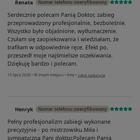
Renata
Numer telefonu zweryfikowany
R
Serdecznie polecam Panią Doktor, zabieg
przeprowadzony profesjonalnie, bezboleśnie.
Wszystko było objaśnione, wytłumaczenie.
Czułam się zaopiekowania i wiedziałam, że
trafiłam w odpowiednie ręce. Efekt po,
przeszedł moje najśmielsze oczekiwania.
Dziękuję bardzo i polecam.
w opinii użytkownika Renata
15 lipca 2026
•
W innym miejscu
•
Inny
•
zgłoś nadużycie
Henryk
Numer telefonu zweryfikowany
H
Pełny profesjonalizm zabiegi wykonane
precyzyjnie - po mistrzowsku.Miła i
sympatyczna Pani doktor.Polecam Panią