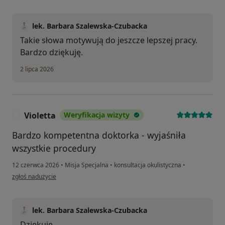
lek. Barbara Szalewska-Czubacka
Takie słowa motywują do jeszcze lepszej pracy.
Bardzo dziękuję.
2 lipca 2026
Violetta
Weryfikacja wizyty
V
Bardzo kompetentna doktorka - wyjaśniła
wszystkie procedury
12 czerwca 2026
•
Misja Specjalna
•
konsultacja okulistyczna
•
w opinii użytkownika Violetta
zgłoś nadużycie
lek. Barbara Szalewska-Czubacka
Dziękuję