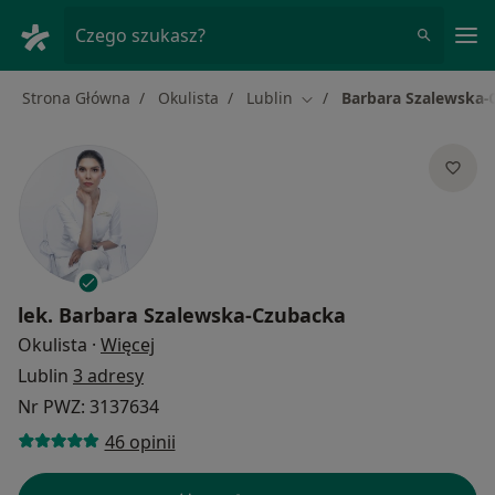
Me
Czego szukasz?
Strona Główna
Okulista
Lublin
Barbara Szalewska-
Zmień miasto
lek.
Barbara Szalewska-Czubacka
O specjalizacjach
Okulista
·
Więcej
Lublin
3 adresy
Nr PWZ: 3137634
46 opinii