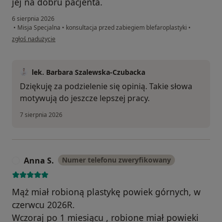
jej na dobru pacjenta.
6 sierpnia 2026
•
Misja Specjalna
•
konsultacja przed zabiegiem blefaroplastyki
•
w opinii użytkownika Bożena
zgłoś nadużycie
lek. Barbara Szalewska-Czubacka
Dziękuję za podzielenie się opinią. Takie słowa
motywują do jeszcze lepszej pracy.
7 sierpnia 2026
Anna S.
Numer telefonu zweryfikowany
A
Mąż miał robioną plastykę powiek górnych, w
czerwcu 2026R.
Wczoraj po 1 miesiącu , robione miał powieki