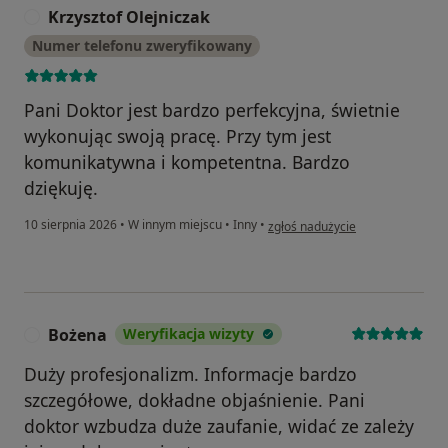
Krzysztof Olejniczak
K
Numer telefonu zweryfikowany
Pani Doktor jest bardzo perfekcyjna, świetnie
wykonując swoją pracę. Przy tym jest
komunikatywna i kompetentna. Bardzo
dziękuję.
w opinii użytkownika Krzysztof O
10 sierpnia 2026
•
W innym miejscu
•
Inny
•
zgłoś nadużycie
Bożena
Weryfikacja wizyty
B
Duży profesjonalizm. Informacje bardzo
szczegółowe, dokładne objaśnienie. Pani
doktor wzbudza duże zaufanie, widać ze zależy