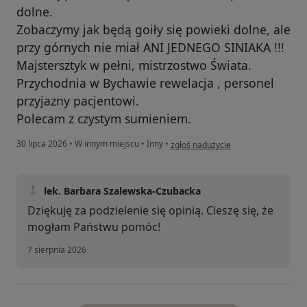
dolne.
Zobaczymy jak będą goiły się powieki dolne, ale
przy górnych nie miał ANI JEDNEGO SINIAKA !!!
Majstersztyk w pełni, mistrzostwo Świata.
Przychodnia w Bychawie rewelacja , personel
przyjazny pacjentowi.
Polecam z czystym sumieniem.
w opinii użytkownika Anna S.
30 lipca 2026
•
W innym miejscu
•
Inny
•
zgłoś nadużycie
lek. Barbara Szalewska-Czubacka
Dziękuję za podzielenie się opinią. Cieszę się, że
mogłam Państwu pomóc!
7 sierpnia 2026