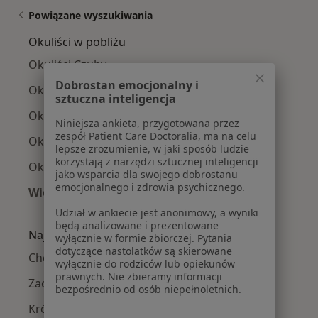
Powiązane wyszukiwania
Okuliści w pobliżu
Okuliści Czuby
Dobrostan emocjonalny i
Okuliści Węglin-Południe
sztuczna inteligencja
Okuliści Węglinek
Niniejsza ankieta, przygotowana przez
zespół Patient Care Doctoralia, ma na celu
Okuliści Sławin
lepsze zrozumienie, w jaki sposób ludzie
korzystają z narzędzi sztucznej inteligencji
Okuliści Osiedle Bronowice Iii - Maki
jako wsparcia dla swojego dobrostanu
emocjonalnego i zdrowia psychicznego.
Więcej (2)
Więcej w kategorii: Okuliści w pobliżu
Udział w ankiecie jest anonimowy, a wyniki
będą analizowane i prezentowane
Najczęście leczone choroby
wyłącznie w formie zbiorczej. Pytania
dotyczące nastolatków są skierowane
Choroby oczu w Lublinie
wyłącznie do rodziców lub opiekunów
prawnych. Nie zbieramy informacji
Zaćma w Lublinie
bezpośrednio od osób niepełnoletnich.
Krótkowzroczność w Lublinie