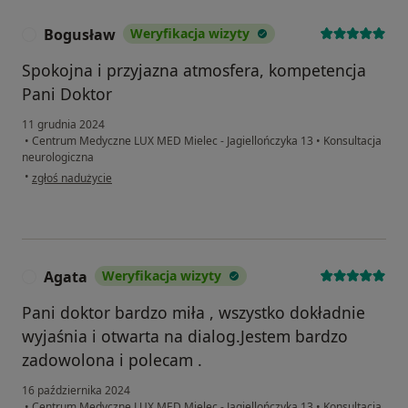
Bogusław
Weryfikacja wizyty
B
Spokojna i przyjazna atmosfera, kompetencja
Pani Doktor
11 grudnia 2024
•
Centrum Medyczne LUX MED Mielec - Jagiellończyka 13
•
Konsultacja
neurologiczna
w opinii użytkownika Bogusław
•
zgłoś nadużycie
Agata
Weryfikacja wizyty
A
Pani doktor bardzo miła , wszystko dokładnie
wyjaśnia i otwarta na dialog.Jestem bardzo
zadowolona i polecam .
16 października 2024
•
Centrum Medyczne LUX MED Mielec - Jagiellończyka 13
•
Konsultacja