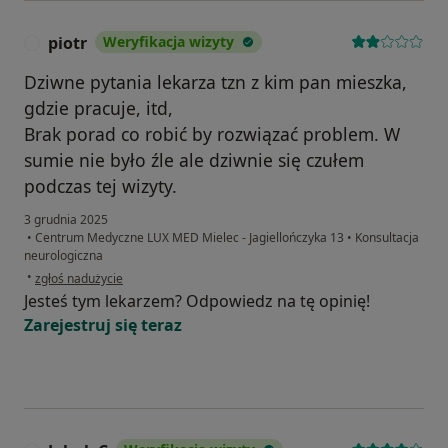
piotr
Weryfikacja wizyty
P
Dziwne pytania lekarza tzn z kim pan mieszka,
gdzie pracuje, itd,
Brak porad co robić by rozwiązać problem. W
sumie nie było źle ale dziwnie się czułem
podczas tej wizyty.
3 grudnia 2025
•
Centrum Medyczne LUX MED Mielec - Jagiellończyka 13
•
Konsultacja
neurologiczna
w opinii użytkownika piotr
•
zgłoś nadużycie
Jesteś tym lekarzem? Odpowiedz na tę opinię!
Zarejestruj się teraz