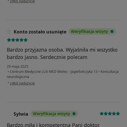
•
zgłoś nadużycie
Konto zostało usunięte
Weryfikacja wizyty
Bardzo przyjazna osoba. Wyjaśniła mi wszystko
bardzo jasno. Serdecznie polecam
29 maja 2025
•
Centrum Medyczne LUX MED Mielec - Jagiellończyka 13
•
Konsultacja
neurologiczna
w opinii użytkownika Konto zostało usunięte
•
zgłoś nadużycie
Sylwia
Weryfikacja wizyty
S
Bardzo miła i kompetentna Pani doktor.