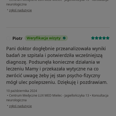
neurologiczna
w opinii użytkownika Agata
•
zgłoś nadużycie
Piotr
Weryfikacja wizyty
P
Pani doktor dogłębnie przeanalizowała wyniki
badań ze szpitala i potwierdziła wcześniejszą
diagnozę. Podsunęła konieczne działania w
leczeniu Mamy i przekazała wytyczne na co
zwrócić uwagę żeby jej stan psycho-fizyczny
mógł ulec polepszeniu. Dziękuję i pozdrawiam.
10 października 2024
•
Centrum Medyczne LUX MED Mielec - Jagiellończyka 13
•
Konsultacja
neurologiczna
w opinii użytkownika Piotr
•
zgłoś nadużycie