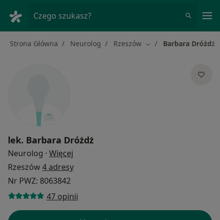
Me
Czego szukasz?
Strona Główna
Neurolog
Rzeszów
Barbara Dróżdż
Zmień miasto
lek.
Barbara Dróżdż
O specjalizacjach
Neurolog
·
Więcej
Rzeszów
4 adresy
Nr PWZ: 8063842
47 opinii