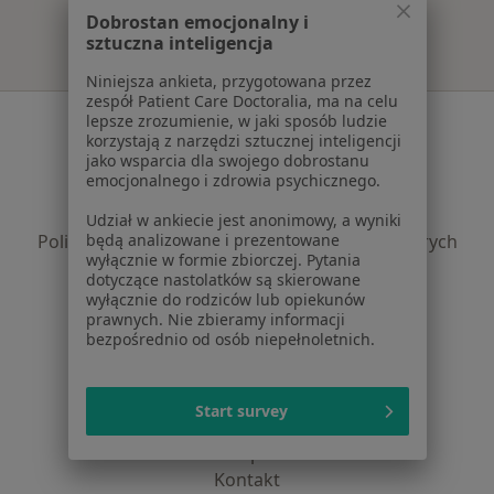
Dobrostan emocjonalny i
sztuczna inteligencja
Niniejsza ankieta, przygotowana przez
zespół Patient Care Doctoralia, ma na celu
Serwis
lepsze zrozumienie, w jaki sposób ludzie
korzystają z narzędzi sztucznej inteligencji
Regulamin
jako wsparcia dla swojego dobrostanu
emocjonalnego i zdrowia psychicznego.
Polityka prywatności pacjentów
Polityka prywatności profesjonalistów
Udział w ankiecie jest anonimowy, a wyniki
Polityka prywatności dla profesjonalistów, których
będą analizowane i prezentowane
wyłącznie w formie zbiorczej. Pytania
dane pozyskaliśmy samodzielnie
dotyczące nastolatków są skierowane
Polityka cookies
wyłącznie do rodziców lub opiekunów
Jak działają wyniki wyszukiwania
prawnych. Nie zbieramy informacji
bezpośrednio od osób niepełnoletnich.
Dostępność
O nas
Praca
Rekrutujemy!
Start survey
Partnerzy
Centrum prasowe
Kontakt