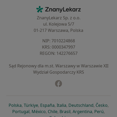
Kontakt
ZnanyLekarz - Strona główna
ZnanyLekarz Sp. z o.o.
ul. Kolejowa 5/7
01-217 Warszawa, Polska
NIP: ⁠7010224868
KRS: ⁠0000347997
REGON: ⁠142276657
Sąd Rejonowy dla m.st. Warszawy w Warszawie XII
Wydział Gospodarczy KRS
Facebook
otwiera się w nowej karcie
otwiera się w nowej karcie
otwiera się w nowej karcie
otwiera się w nowej karcie
otwiera się w nowej karci
otwiera się
otwi
Polska
,
Türkiye
,
España
,
Italia
,
Deutschland
,
Česko
,
otwiera się w nowej karcie
otwiera się w nowej karcie
otwiera się w nowej karcie
otwiera się w nowej kar
otwiera się 
otwier
Portugal
,
México
,
Chile
,
Brasil
,
Argentina
,
Perú
,