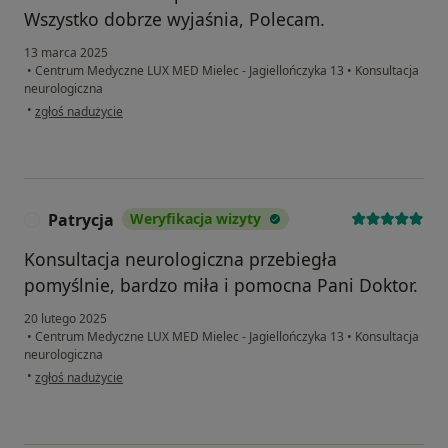
Wszystko dobrze wyjaśnia, Polecam.
13 marca 2025
•
Centrum Medyczne LUX MED Mielec - Jagiellończyka 13
•
Konsultacja
neurologiczna
w opinii użytkownika Sylwia
•
zgłoś nadużycie
Patrycja
Weryfikacja wizyty
P
Konsultacja neurologiczna przebiegła
pomyślnie, bardzo miła i pomocna Pani Doktor.
20 lutego 2025
•
Centrum Medyczne LUX MED Mielec - Jagiellończyka 13
•
Konsultacja
neurologiczna
w opinii użytkownika Patrycja
•
zgłoś nadużycie