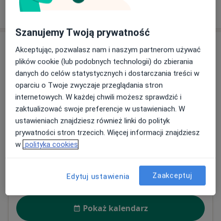
W jaki sposób ustalane są ceny?
Szanujemy Twoją prywatność
Adresy (4)
Akceptując, pozwalasz nam i naszym partnerom używać
plików cookie (lub podobnych technologii) do zbierania
Adres 1
Adres 2
Adres 3
Adres 4
danych do celów statystycznych i dostarczania treści w
oparciu o Twoje zwyczaje przeglądania stron
internetowych. W każdej chwili możesz sprawdzić i
Centrum Medyczne LUX MED Mielec -
zaktualizować swoje preferencje w ustawieniach. W
Jagiellończyka 13
ustawieniach znajdziesz również linki do polityk
Kazimierza Jagiellończyka 13,
Kopernika
, 39-300
prywatności stron trzecich. Więcej informacji znajdziesz
Mielec
w
polityka cookies
Powiększ mapę
Zaakceptuj
otwiera się w nowej karcie
Edytuj ustawienia
Dostępność
Pokaż kalendarz