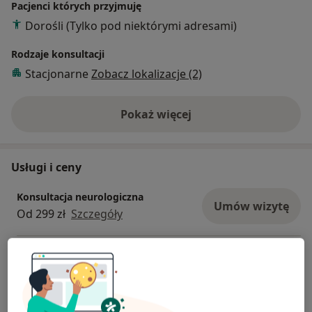
Pacjenci których przyjmuję
Dorośli (Tylko pod niektórymi adresami)
Rodzaje konsultacji
Stacjonarne
Zobacz lokalizacje (2)
Pokaż więcej
o doświadczeniu
Usługi i ceny
Konsultacja neurologiczna
Umów wizytę
Od 299 zł
Szczegóły
Konsultacja telefoniczna - Neurolog
Od 189 zł
Szczegóły