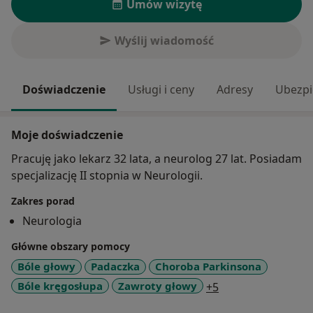
Umów wizytę
Wyślij wiadomość
Doświadczenie
Usługi i ceny
Adresy
Ubezpi
Moje doświadczenie
Pracuję jako lekarz 32 lata, a neurolog 27 lat. Posiadam
specjalizację II stopnia w Neurologii.
Zakres porad
Neurologia
Główne obszary pomocy
Bóle głowy
Padaczka
Choroba Parkinsona
a11y_sr_more_dis
Bóle kręgosłupa
Zawroty głowy
+5