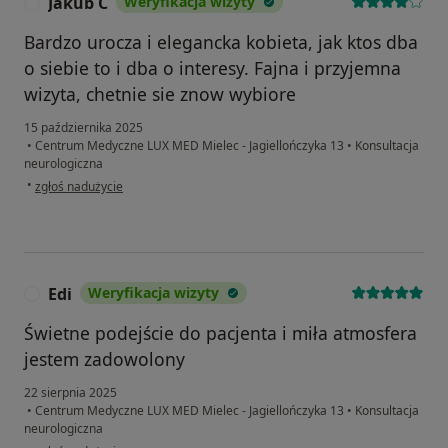
Jakub C
Weryfikacja wizyty
J
Bardzo urocza i elegancka kobieta, jak ktos dba
o siebie to i dba o interesy. Fajna i przyjemna
wizyta, chetnie sie znow wybiore
15 października 2025
•
Centrum Medyczne LUX MED Mielec - Jagiellończyka 13
•
Konsultacja
neurologiczna
w opinii użytkownika Jakub C
•
zgłoś nadużycie
Edi
Weryfikacja wizyty
E
Świetne podejście do pacjenta i miła atmosfera
jestem zadowolony
22 sierpnia 2025
•
Centrum Medyczne LUX MED Mielec - Jagiellończyka 13
•
Konsultacja
neurologiczna
w opinii użytkownika Edi