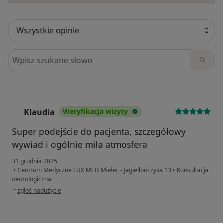
Szukaj w opiniach
Klaudia
Weryfikacja wizyty
K
Super podejście do pacjenta, szczegółowy
wywiad i ogólnie miła atmosfera
31 grudnia 2025
•
Centrum Medyczne LUX MED Mielec - Jagiellończyka 13
•
Konsultacja
neurologiczna
w opinii użytkownika Klaudia
•
zgłoś nadużycie