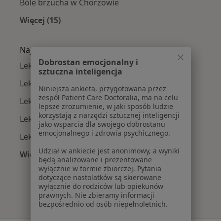
Bóle brzucha w Chorzowie
Więcej (15)
Więcej w kategorii: Najczęście leczone chorob
Najpopularniejsze ubezpieczenia
Dobrostan emocjonalny i
Lekarze rodzinni z NFZ w Chorzowie
sztuczna inteligencja
Lekarze rodzinni z Allianz w Chorzowie
Niniejsza ankieta, przygotowana przez
zespół Patient Care Doctoralia, ma na celu
Lekarze rodzinni z LUX MED w Chorzowie
lepsze zrozumienie, w jaki sposób ludzie
korzystają z narzędzi sztucznej inteligencji
Lekarze rodzinni z Medicover w Chorzowie
jako wsparcia dla swojego dobrostanu
emocjonalnego i zdrowia psychicznego.
Lekarze rodzinni z Compensa w Chorzowie
Udział w ankiecie jest anonimowy, a wyniki
Więcej (10)
będą analizowane i prezentowane
Więcej w kategorii: Najpopularniejsze ubezpi
wyłącznie w formie zbiorczej. Pytania
dotyczące nastolatków są skierowane
wyłącznie do rodziców lub opiekunów
prawnych. Nie zbieramy informacji
bezpośrednio od osób niepełnoletnich.