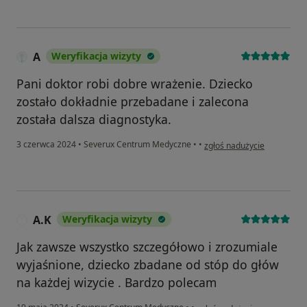
A
Weryfikacja wizyty
Pani doktor robi dobre wrażenie. Dziecko
zostało dokładnie przebadane i zalecona
została dalsza diagnostyka.
w opinii użytkownika A
3 czerwca 2024
•
Severux Centrum Medyczne
•
•
zgłoś nadużycie
A.K
Weryfikacja wizyty
A
Jak zawsze wszystko szczegółowo i zrozumiale
wyjaśnione, dziecko zbadane od stóp do głów
na każdej wizycie . Bardzo polecam
w opinii użytkownika A.K