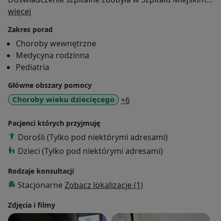
O mnie
w Rudzie Śląskiej oraz w Oddziale Niemowlęcym i
więcej
Patologii Noworodka w Chorzowie. Obecnie w pełni
Zakres porad
oddaje się opiece ambulatoryjnej nad pacjentami
Choroby wewnętrzne
pediatrycznymi oraz dorosłymi. Priorytetem jest dla
Medycyna rodzinna
mnie leczenie zgodne z najnowszymi wytycznymi oraz
Pediatria
ograniczanie niepotrzebnej antybiotykoterapii.
Nieustannie poszerza swoją wiedzę i kompetencje
Główne obszary pomocy
biorąc udział w licznych kursach i konferencjach.
a11y_sr_more_diseases
Choroby wieku dziecięcego
+6
Pacjenci których przyjmuję
Dorośli (Tylko pod niektórymi adresami)
Dzieci (Tylko pod niektórymi adresami)
Rodzaje konsultacji
Stacjonarne
Zobacz lokalizacje (1)
Zdjęcia i filmy