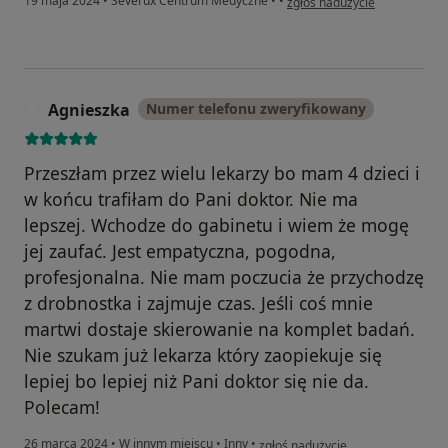
19 maja 2024
•
Severux Centrum Medyczne
•
•
zgłoś nadużycie
Agnieszka
Numer telefonu zweryfikowany
A
Przeszłam przez wielu lekarzy bo mam 4 dzieci i
w końcu trafiłam do Pani doktor. Nie ma
lepszej. Wchodze do gabinetu i wiem że mogę
jej zaufać. Jest empatyczna, pogodna,
profesjonalna. Nie mam poczucia że przychodzę
z drobnostka i zajmuje czas. Jeśli coś mnie
martwi dostaje skierowanie na komplet badań.
Nie szukam już lekarza który zaopiekuje się
lepiej bo lepiej niż Pani doktor się nie da.
Polecam!
w opinii użytkownika Agnieszka
26 marca 2024
•
W innym miejscu
•
Inny
•
zgłoś nadużycie