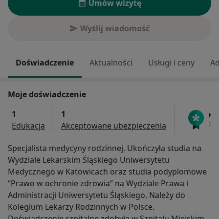
Umów wizytę
Wyślij wiadomość
Doświadczenie
Aktualności
Usługi i ceny
Ad
Moje doświadczenie
1
1
Edukacja
Akceptowane ubezpieczenia
Specjalista medycyny rodzinnej. Ukończyła studia na
Wydziale Lekarskim Śląskiego Uniwersytetu
Medycznego w Katowicach oraz studia podyplomowe
“Prawo w ochronie zdrowia” na Wydziale Prawa i
Administracji Uniwersytetu Śląskiego. Należy do
Kolegium Lekarzy Rodzinnych w Polsce.
Doświadczenie szpitalne zdobyła w Szpitalu Miejskim