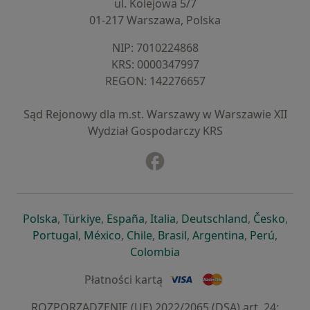
ul. Kolejowa 5/7
01-217 Warszawa, Polska
NIP: ⁠7010224868
KRS: ⁠0000347997
REGON: ⁠142276657
Sąd Rejonowy dla m.st. Warszawy w Warszawie XII
Wydział Gospodarczy KRS
Facebook
otwiera się w nowej karcie
otwiera się w nowej karcie
otwiera się w nowej karcie
otwiera się w nowej karcie
otwiera się w nowej karci
otwiera się
otwi
Polska
,
Türkiye
,
España
,
Italia
,
Deutschland
,
Česko
,
otwiera się w nowej karcie
otwiera się w nowej karcie
otwiera się w nowej karcie
otwiera się w nowej kar
otwiera się 
otwier
Portugal
,
México
,
Chile
,
Brasil
,
Argentina
,
Perú
,
otwiera się w nowej karc
Colombia
Płatności kartą
ROZPORZĄDZENIE (UE) 2022/2065 (DSA) art. 24: