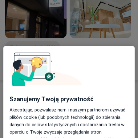
Zobacz galerię (24)
Pokaż więcej
o doświadczeniu
Aktualności
Szanujemy Twoją prywatność
lek. Barbara Dobrzańska-Warzecha
Generała Władysława Sikorskiego 1, 41-600
Akceptując, pozwalasz nam i naszym partnerom używać
Świętochłowice
plików cookie (lub podobnych technologii) do zbierania
danych do celów statystycznych i dostarczania treści w
Centrum Medyczne Severux działa w ramach
oparciu o Twoje zwyczaje przeglądania stron
dwóch lokalizacji: w Chorzowie (ul. Katowicka