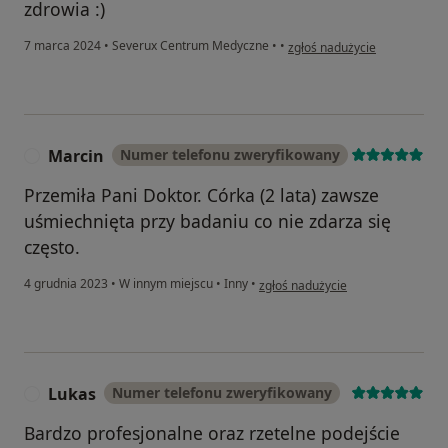
zdrowia :)
w opinii użytkownika N.K.
7 marca 2024
•
Severux Centrum Medyczne
•
•
zgłoś nadużycie
Marcin
Numer telefonu zweryfikowany
M
Przemiła Pani Doktor. Córka (2 lata) zawsze
uśmiechnięta przy badaniu co nie zdarza się
często.
w opinii użytkownika Marcin
4 grudnia 2023
•
W innym miejscu
•
Inny
•
zgłoś nadużycie
Lukas
Numer telefonu zweryfikowany
L
Bardzo profesjonalne oraz rzetelne podejście