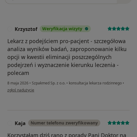
Krzysztof
Weryfikacja wizyty
K
Lekarz z podejściem pro-pacjent - szczegółowa
analiza wyników badań, zaproponowanie kilku
opcji w kwestii eliminacji poszczególnych
podejrzeń i wyznaczenie kierunku leczenia -
polecam
8 maja 2026
•
Szpakmed Sp. z o.o.
•
konsultacja lekarza rodzinnego
•
w opinii użytkownika Krzysztof
zgłoś nadużycie
Kaja
Numer telefonu zweryfikowany
K
Korzystałam dziś rano z porady Pani Doktor na