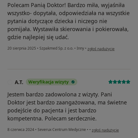
Polecam Panią Doktor! Bardzo miła, wyjaśniła
wszystko- dopytała, odpowiedziała na wszystkie
pytania dotyczące dziecka i niczego nie
pomijała. Wystawiła skierowania i pokierowała,
gdzie najlepiej się udać.
w opinii użytkownika Karolina
20 sierpnia 2025
•
Szpakmed Sp. z o.o.
•
Inny
•
zgłoś nadużycie
A.T.
Weryfikacja wizyty
A
Jestem bardzo zadowolona z wizyty. Pani
Doktor jest bardzo zaangażowana, ma świetne
podejście do pacjenta i jest bardzo
kompetentna. Polecam serdecznie.
w opinii użytkownika A.T.
8 czerwca 2024
•
Severux Centrum Medyczne
•
•
zgłoś nadużycie