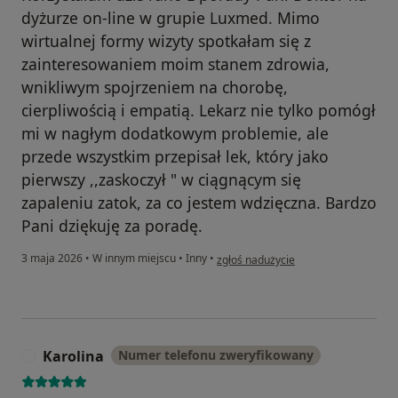
dyżurze on-line w grupie Luxmed. Mimo
wirtualnej formy wizyty spotkałam się z
zainteresowaniem moim stanem zdrowia,
wnikliwym spojrzeniem na chorobę,
cierpliwością i empatią. Lekarz nie tylko pomógł
mi w nagłym dodatkowym problemie, ale
przede wszystkim przepisał lek, który jako
pierwszy ,,zaskoczył " w ciągnącym się
zapaleniu zatok, za co jestem wdzięczna. Bardzo
Pani dziękuję za poradę.
w opinii użytkownika Kaja
3 maja 2026
•
W innym miejscu
•
Inny
•
zgłoś nadużycie
Karolina
Numer telefonu zweryfikowany
K