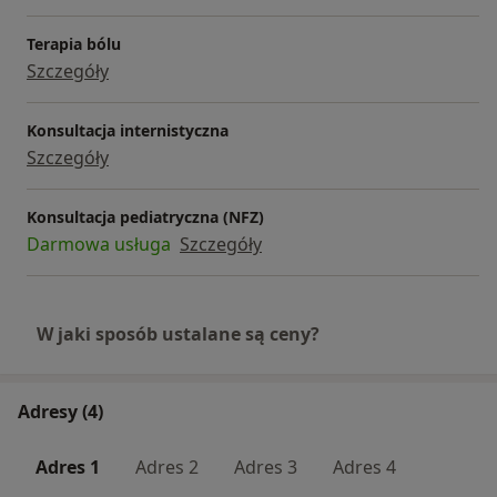
poradnia leczenia bólu, poradnia leczenia ran
przewlekłych, poradnia leczenia stopy
Terapia bólu
Szczegóły
cukrzycowej, pracownia USG, psychiatria,
psychologia, reumatologia, stomatologia i
urologia. W placówce w Świętochłowicach działa
Konsultacja internistyczna
też punkt pobrań oraz pracownia radiologii
Szczegóły
stomatologicznej. Do zobaczenia w CM Severux! :)
Konsultacja pediatryczna (NFZ)
Darmowa usługa
Szczegóły
W jaki sposób ustalane są ceny?
Adresy (4)
Adres 1
Adres 2
Adres 3
Adres 4