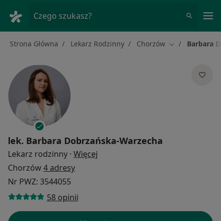
Me
Czego szukasz?
Strona Główna
Lekarz Rodzinny
Chorzów
Barbara 
Zmień miasto
lek.
Barbara Dobrzańska-Warzecha
O specjalizacjach
Lekarz rodzinny
·
Więcej
Chorzów
4 adresy
Nr PWZ: 3544055
58 opinii