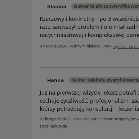
Klaudia
Numer telefonu zweryfikowa
K
Rzeczowy i konkretny - po 3 wcześniej
razu zauważył problem i nie miał żad
natychmiastowej i kompleksowej pom
w opinii użytk
9 sierpnia 2024
•
W innym miejscu
•
Inny
•
zgłoś nadużyci
Hanna
Numer telefonu zweryfikowan
H
Już na pierwszej wizycie lekarz potraf
cechuje życzliwość, profesjonalizm, 
którzy potrzebują konsultacji i leczen
22 listopada 2022
•
Orto proSport Gabinet Ortopedyczny 
w opinii użytkownika Hanna
zgłoś nadużycie