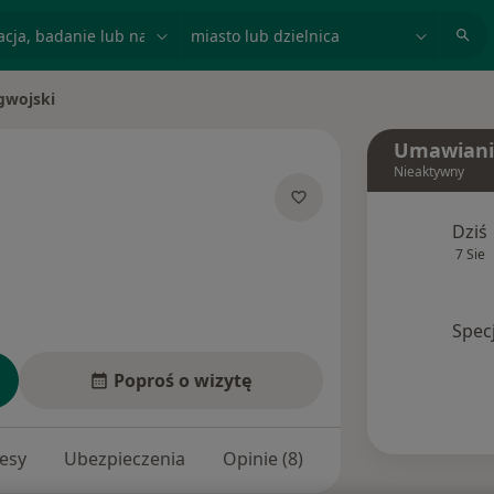
acja, badanie lub nazwisko
miasto lub dzielnica
gwojski
Umawiani
Nieaktywny
jalizacjach
Dziś
7 Sie
Spec
Poproś o wizytę
esy
Ubezpieczenia
Opinie (8)