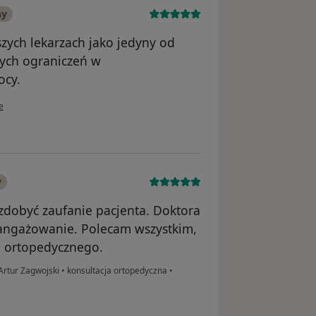
ny
szych lekarzach jako jedyny od
nych ograniczeń w
ocy.
ownika Klaudia
e
y
i zdobyć zaufanie pacjenta. Doktora
zaangażowanie. Polecam wszystkim,
ia ortopedycznego.
Artur Zagwojski
•
konsultacja ortopedyczna
•