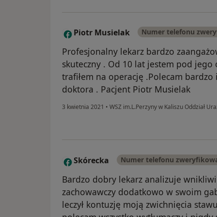
Piotr Musielak
Numer telefonu zwer
P
Profesjonalny lekarz bardzo zaangażo
skuteczny . Od 10 lat jestem pod jego 
trafiłem na operację .Polecam bardzo
doktora . Pacjent Piotr Musielak
3 kwietnia 2021
•
WSZ im.L.Perzyny w Kaliszu Oddział U
Skórecka
Numer telefonu zweryfikow
S
Bardzo dobry lekarz analizuje wnikliwie
zachowawczy dodatkowo w swoim gab
leczył kontuzję moją zwichnięcia staw
polecam wszystko wytłumaczy i nigdy s