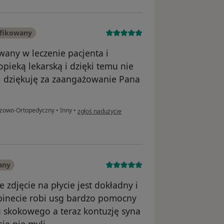
yfikowany
wany w leczenie pacjenta i
opieką lekarską i dzięki temu nie
 i dziękuję za zaangażowanie Pana
w opinii użytkownika Piotr Musielak
razowo-Ortopedyczny
•
Inny
•
zgłoś nadużycie
any
 zdjęcie na płycie jest dokładny i
inecie robi usg bardzo pomocny
u skokowego a teraz kontuzję syna
ię nie myli