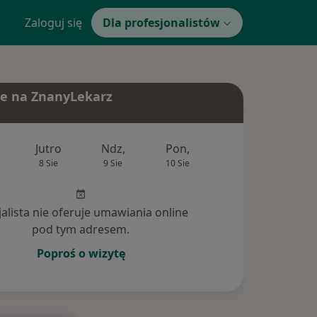
Zaloguj się
Dla profesjonalistów
e na ZnanyLekarz
Jutro
Ndz,
Pon,
Wt,
Śr,
8 Sie
9 Sie
10 Sie
11 Sie
12 Si
jalista nie oferuje umawiania online
pod tym adresem.
Poproś o wizytę