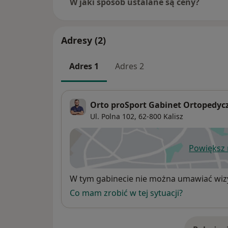
W jaki sposób ustalane są ceny?
Adresy (2)
Adres 1
Adres 2
Orto proSport Gabinet Ortopedyc
Ul. Polna 102,
62-800
Kalisz
Powiększ
ot
Dostępność
W tym gabinecie nie można umawiać wizy
Co mam zrobić w tej sytuacji?