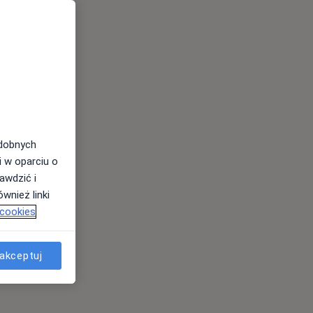
odobnych
i w oparciu o
awdzić i
wnież linki
 cookies
akceptuj