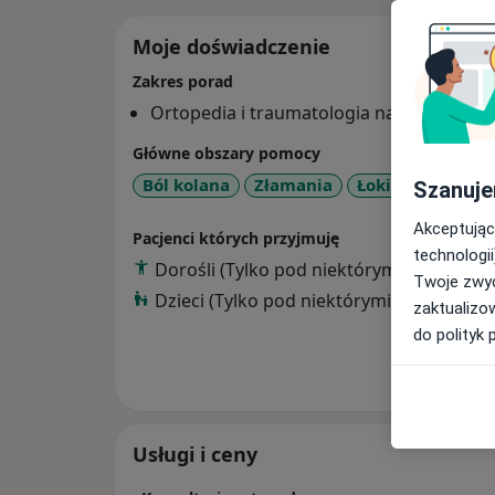
Moje doświadczenie
Zakres porad
Ortopedia i traumatologia narządu ruch
Główne obszary pomocy
Ból kolana
Złamania
Łokieć tenisisty
Szanuje
Akceptując
Pacjenci których przyjmuję
technologii
Dorośli (Tylko pod niektórymi adresami)
Twoje zwyc
Dzieci (Tylko pod niektórymi adresami)
zaktualizo
do polityk 
Pokaż wi
o 
Usługi i ceny