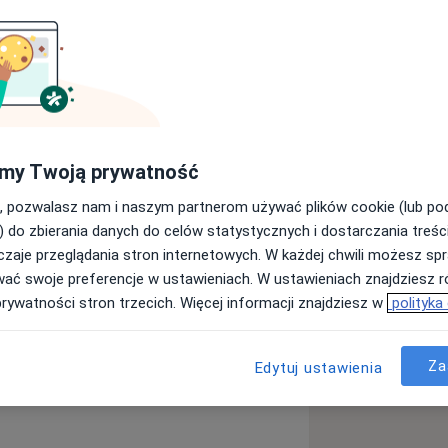
u
a11y_sr_more_diseases
Ból biodra
Ból barku
+6
my Twoją prywatność
, pozwalasz nam i naszym partnerom używać plików cookie (lub p
) do zbierania danych do celów statystycznych i dostarczania treśc
zaje przeglądania stron internetowych. W każdej chwili możesz spr
wać swoje preferencje w ustawieniach. W ustawieniach znajdziesz ró
prywatności stron trzecich. Więcej informacji znajdziesz w
polityka
ęcej
doświadczeniu
Za
Edytuj ustawienia