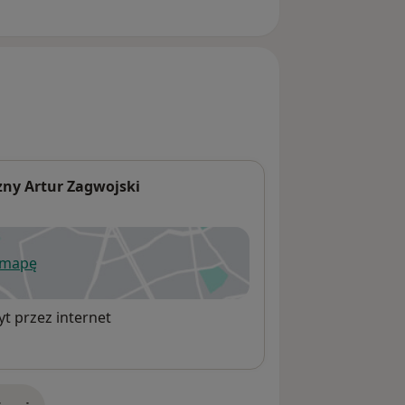
zny Artur Zagwojski
 mapę
wiera się w nowej karcie
t przez internet