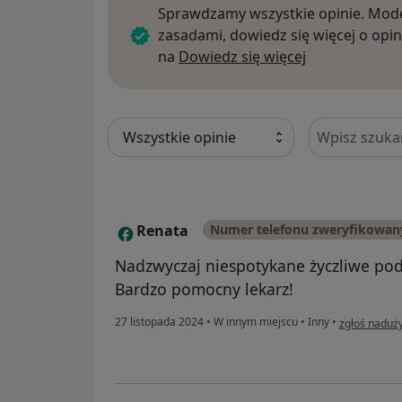
Sprawdzamy wszystkie opinie. Mode
zasadami, dowiedz się więcej o opin
Dowiedz się w
na
Dowiedz się więcej
Szukaj w opi
Renata
Numer telefonu zweryfikowan
R
Nadzwyczaj niespotykane życzliwe pod
Bardzo pomocny lekarz!
w opinii uży
27 listopada 2024
•
W innym miejscu
•
Inny
•
zgłoś naduż