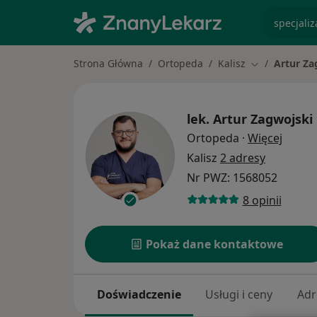
specjaliz
Strona Główna
Ortopeda
Kalisz
Artur Za
Zmień miasto
lek.
Artur Zagwojski
O spec
Ortopeda
·
Więcej
Kalisz
2 adresy
Nr PWZ: 1568052
8 opinii
Pokaż dane kontaktowe
Doświadczenie
Usługi i ceny
Adr