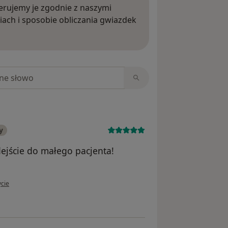
rujemy je zgodnie z naszymi
iach i sposobie obliczania gwiazdek
ięcej o opiniach
niach
y
ejście do małego pacjenta!
tkownika Renata
ycie