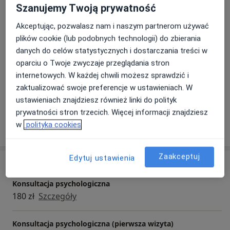
Szanujemy Twoją prywatność
Aktualnie zdobywam wiedzę z zakresu zaburzeń
Główne obszary pomocy
integracji sensorycznej na Studiach Podyplomowych
Akceptując, pozwalasz nam i naszym partnerom używać
Zaburzenia emocjonalne
Zaburzenia lękowe
na kierunku "Integracja sensoryczna i
plików cookie (lub podobnych technologii) do zbierania
a11y_
Bezsenność
Depresja
Zaburzenia nastroju
+5
psychomotoryka".
danych do celów statystycznych i dostarczania treści w
oparciu o Twoje zwyczaje przeglądania stron
Pacjenci których przyjmuję
internetowych. W każdej chwili możesz sprawdzić i
Dorośli (Tylko pod niektórymi adresami)
zaktualizować swoje preferencje w ustawieniach. W
Dzieci (Tylko pod niektórymi adresami)
ustawieniach znajdziesz również linki do polityk
prywatności stron trzecich. Więcej informacji znajdziesz
Pokaż więcej
w
polityka cookies
o doświadczeniu
Zaakceptuj
Edytuj ustawienia
Usługi i ceny
Konsultacja psychologiczna
180 zł
Szczegóły
Konsultacja psychologiczna (pierwsza wizyta)