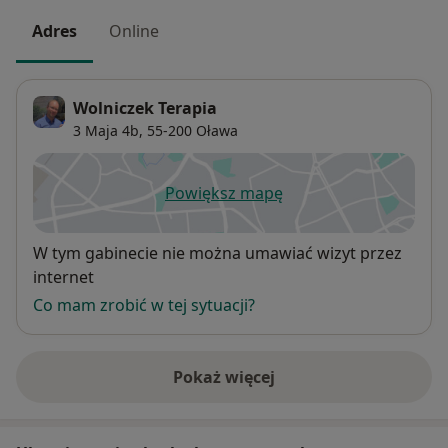
Adres
Online
Wolniczek Terapia
3 Maja 4b,
55-200
Oława
Powiększ mapę
otwiera się w nowej karcie
Dostępność
W tym gabinecie nie można umawiać wizyt przez
internet
Co mam zrobić w tej sytuacji?
Pokaż więcej
o adresie