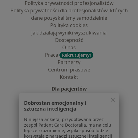
Polityka prywatności profesjonalistów
Polityka prywatności dla profesjonalistów, których
dane pozyskaliśmy samodzielnie
Polityka cookies
Jak działają wyniki wyszukiwania
Dostępność
O nas
Praca
Rekrutujemy!
Partnerzy
Centrum prasowe
Kontakt
Dla pacjentów
Lekarze
Dobrostan emocjonalny i
Placówki medyczne
sztuczna inteligencja
Pytania i odpowiedzi
Niniejsza ankieta, przygotowana przez
Usługi i zabiegi
zespół Patient Care Doctoralia, ma na celu
Choroby
lepsze zrozumienie, w jaki sposób ludzie
korzystają z narzędzi sztucznej inteligencji
Pomoc