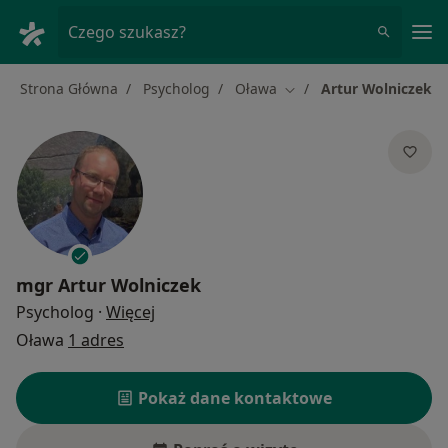
Me
Czego szukasz?
Strona Główna
Psycholog
Oława
Artur Wolniczek
Zmień miasto
mgr
Artur Wolniczek
O specjalizacjach
Psycholog
·
Więcej
Oława
1 adres
Pokaż dane kontaktowe