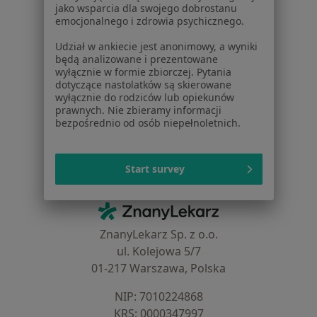
jako wsparcia dla swojego dobrostanu
Aplikacje mobilne
emocjonalnego i zdrowia psychicznego.
Blog dla pacjentów
Udział w ankiecie jest anonimowy, a wyniki
Dla profesjonalistów
będą analizowane i prezentowane
wyłącznie w formie zbiorczej. Pytania
dotyczące nastolatków są skierowane
Cennik
wyłącznie do rodziców lub opiekunów
Dla lekarzy
prawnych. Nie zbieramy informacji
Dla placówek medycznych
bezpośrednio od osób niepełnoletnich.
Noa Notes
nowość
Baza wiedzy
Start survey
Centrum Pomocy dla Specjalisty
Kontakt
ZnanyLekarz - Strona główna
ZnanyLekarz Sp. z o.o.
ul. Kolejowa 5/7
01-217 Warszawa, Polska
NIP: ⁠7010224868
KRS: ⁠0000347997