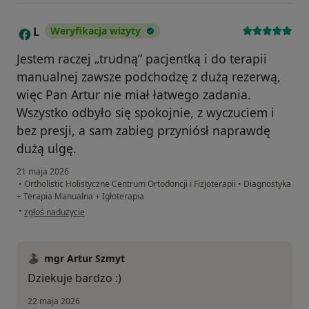
L
Weryfikacja wizyty
Jestem raczej „trudną” pacjentką i do terapii
manualnej zawsze podchodzę z dużą rezerwą,
więc Pan Artur nie miał łatwego zadania.
Wszystko odbyło się spokojnie, z wyczuciem i
bez presji, a sam zabieg przyniósł naprawdę
dużą ulgę.
21 maja 2026
•
Ortholistic Holistyczne Centrum Ortodoncji i Fizjoterapii
•
Diagnostyka
+ Terapia Manualna + Igłoterapia
w opinii użytkownika L
•
zgłoś nadużycie
mgr Artur Szmyt
Dziekuje bardzo :)
22 maja 2026