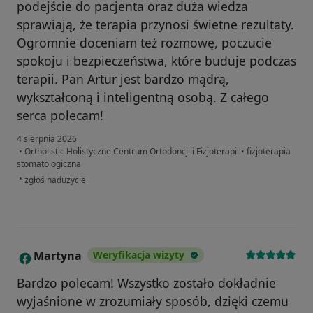
podejście do pacjenta oraz duża wiedza
sprawiają, że terapia przynosi świetne rezultaty.
Ogromnie doceniam też rozmowę, poczucie
spokoju i bezpieczeństwa, które buduje podczas
terapii. Pan Artur jest bardzo mądrą,
wykształconą i inteligentną osobą. Z całego
serca polecam!
4 sierpnia 2026
•
Ortholistic Holistyczne Centrum Ortodoncji i Fizjoterapii
•
fizjoterapia
stomatologiczna
w opinii użytkownika Mateusz
•
zgłoś nadużycie
Martyna
Weryfikacja wizyty
M
Bardzo polecam! Wszystko zostało dokładnie
wyjaśnione w zrozumiały sposób, dzięki czemu