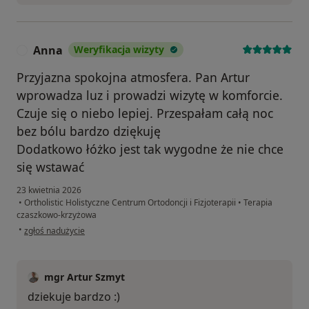
Anna
Weryfikacja wizyty
A
Przyjazna spokojna atmosfera. Pan Artur
wprowadza luz i prowadzi wizytę w komforcie.
Czuje się o niebo lepiej. Przespałam całą noc
bez bólu bardzo dziękuję
Dodatkowo łóżko jest tak wygodne że nie chce
się wstawać
23 kwietnia 2026
•
Ortholistic Holistyczne Centrum Ortodoncji i Fizjoterapii
•
Terapia
czaszkowo-krzyżowa
w opinii użytkownika Anna
•
zgłoś nadużycie
mgr Artur Szmyt
dziekuje bardzo :)