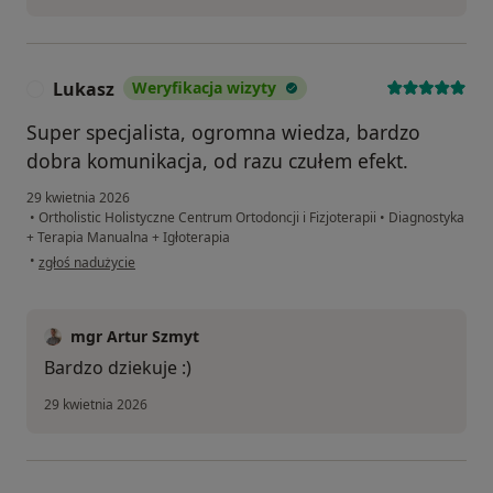
Lukasz
Weryfikacja wizyty
L
Super specjalista, ogromna wiedza, bardzo
dobra komunikacja, od razu czułem efekt.
29 kwietnia 2026
•
Ortholistic Holistyczne Centrum Ortodoncji i Fizjoterapii
•
Diagnostyka
+ Terapia Manualna + Igłoterapia
w opinii użytkownika Lukasz
•
zgłoś nadużycie
mgr Artur Szmyt
Bardzo dziekuje :)
29 kwietnia 2026