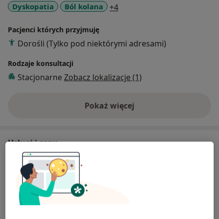
a11y_sr_more_diseases
Dyskopatia
Ból kolana
+4
Pacjenci których przyjmuję
Dorośli (Tylko pod niektórymi adresami)
Rodzaje konsultacji
Stacjonarne
Zobacz lokalizacje (1)
Pokaż więcej
o doświadczeniu
Usługi i ceny
Terapia wisceralna
Umów wizytę
250 zł
Szczegóły
Diagnostyka + Terapia Manualna +
Igłoterapia
Umów wizytę