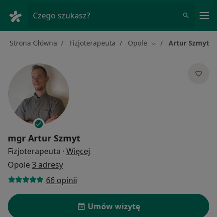
Me
Czego szukasz?
Strona Główna
Fizjoterapeuta
Opole
Artur Szmyt
Zmień miasto
mgr
Artur Szmyt
O specjalizacjach
Fizjoterapeuta
·
Więcej
Opole
3 adresy
66 opinii
Umów wizytę