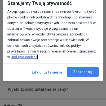
250 zł
Szczegóły
Szanujemy Twoją prywatność
Akceptując, pozwalasz nam i naszym partnerom używać
Diagnostyka i leczenie wad stóp
plików cookie (lub podobnych technologii) do zbierania
Umów wizytę
250 zł
Szczegóły
danych do celów statystycznych i dostarczania treści w
oparciu o Twoje zwyczaje przeglądania stron
internetowych. W każdej chwili możesz sprawdzić i
Fizjoterapia
Umów wizytę
zaktualizować swoje preferencje w ustawieniach. W
Od 200 zł
Szczegóły
ustawieniach znajdziesz również linki do polityk
prywatności stron trzecich. Więcej informacji znajdziesz
Fizjoterapia stomatologiczna
w
polityka cookies
Umów wizytę
250 zł
Szczegóły
Zaakceptuj
Edytuj ustawienia
+ 20 usług
W jaki sposób ustalane są ceny?
Adresy (3)