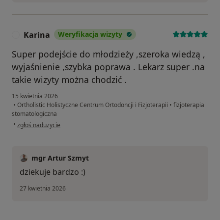
Karina
Weryfikacja wizyty
K
Super podejście do młodzieży ,szeroka wiedzą ,
wyjaśnienie ,szybka poprawa . Lekarz super .na
takie wizyty można chodzić .
15 kwietnia 2026
•
Ortholistic Holistyczne Centrum Ortodoncji i Fizjoterapii
•
fizjoterapia
stomatologiczna
w opinii użytkownika Karina
•
zgłoś nadużycie
mgr Artur Szmyt
dziekuje bardzo :)
27 kwietnia 2026