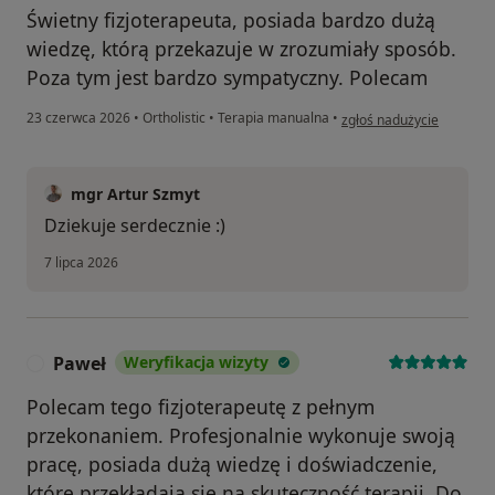
Świetny fizjoterapeuta, posiada bardzo dużą
wiedzę, którą przekazuje w zrozumiały sposób.
Poza tym jest bardzo sympatyczny. Polecam
w opinii użytkownika Dan
23 czerwca 2026
•
Ortholistic
•
Terapia manualna
•
zgłoś nadużycie
mgr Artur Szmyt
Dziekuje serdecznie :)
7 lipca 2026
Paweł
Weryfikacja wizyty
P
Polecam tego fizjoterapeutę z pełnym
przekonaniem. Profesjonalnie wykonuje swoją
pracę, posiada dużą wiedzę i doświadczenie,
które przekładają się na skuteczność terapii. Do