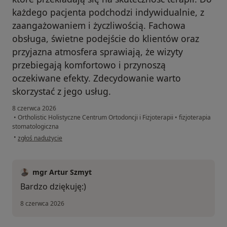
każdego pacjenta podchodzi indywidualnie, z
zaangażowaniem i życzliwością. Fachowa
obsługa, świetne podejście do klientów oraz
przyjazna atmosfera sprawiają, że wizyty
przebiegają komfortowo i przynoszą
oczekiwane efekty. Zdecydowanie warto
skorzystać z jego usług.
8 czerwca 2026
•
Ortholistic Holistyczne Centrum Ortodoncji i Fizjoterapii
•
fizjoterapia
stomatologiczna
w opinii użytkownika Paweł
•
zgłoś nadużycie
mgr Artur Szmyt
Bardzo dziękuję:)
8 czerwca 2026