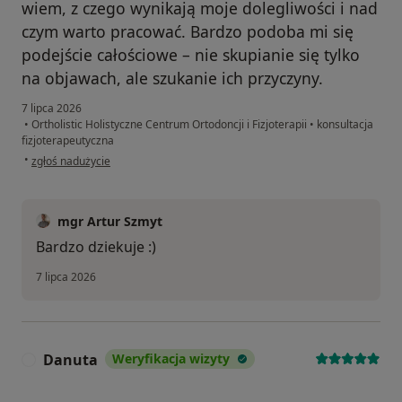
wiem, z czego wynikają moje dolegliwości i nad
czym warto pracować. Bardzo podoba mi się
podejście całościowe – nie skupianie się tylko
na objawach, ale szukanie ich przyczyny.
7 lipca 2026
•
Ortholistic Holistyczne Centrum Ortodoncji i Fizjoterapii
•
konsultacja
fizjoterapeutyczna
w opinii użytkownika Martyna
•
zgłoś nadużycie
mgr Artur Szmyt
Bardzo dziekuje :)
7 lipca 2026
Danuta
Weryfikacja wizyty
D