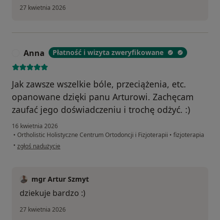
27 kwietnia 2026
Anna
Płatność i wizyta zweryfikowane
A
Jak zawsze wszelkie bóle, przeciążenia, etc.
opanowane dzięki panu Arturowi. Zachęcam
zaufać jego doświadczeniu i trochę odżyć. :)
16 kwietnia 2026
•
Ortholistic Holistyczne Centrum Ortodoncji i Fizjoterapii
•
fizjoterapia
w opinii użytkownika Anna
•
zgłoś nadużycie
mgr Artur Szmyt
dziekuje bardzo :)
27 kwietnia 2026