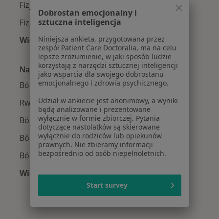
Fizjoterapeuci w Namysłowie
Dobrostan emocjonalny i
sztuczna inteligencja
Fizjoterapeuci w Brzegu
Niniejsza ankieta, przygotowana przez
Więcej (14)
zespół Patient Care Doctoralia, ma na celu
Więcej w kategorii: W pobliżu Opola
lepsze zrozumienie, w jaki sposób ludzie
korzystają z narzędzi sztucznej inteligencji
Najczęście leczone choroby
jako wsparcia dla swojego dobrostanu
emocjonalnego i zdrowia psychicznego.
Bóle kręgosłupa w Opolu
Udział w ankiecie jest anonimowy, a wyniki
Rwa kulszowa w Opolu
będą analizowane i prezentowane
wyłącznie w formie zbiorczej. Pytania
Ból biodra w Opolu
dotyczące nastolatków są skierowane
wyłącznie do rodziców lub opiekunów
Ból barku w Opolu
prawnych. Nie zbieramy informacji
bezpośrednio od osób niepełnoletnich.
Ból kolana w Opolu
Więcej (15)
Więcej w kategorii: Najczęście leczone chorob
Start survey