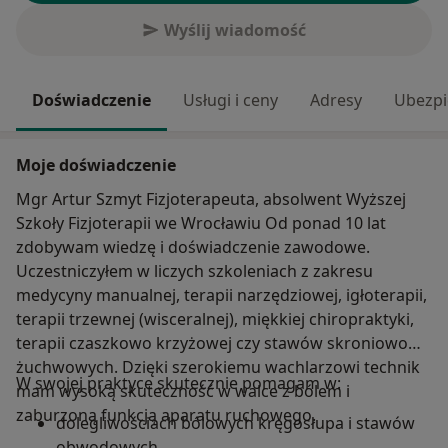
Wyślij wiadomość
Doświadczenie
Usługi i ceny
Adresy
Ubezpi
Moje doświadczenie
Mgr Artur Szmyt Fizjoterapeuta, absolwent Wyższej
Szkoły Fizjoterapii we Wrocławiu Od ponad 10 lat
zdobywam wiedzę i doświadczenie zawodowe.
Uczestniczyłem w liczych szkoleniach z zakresu
medycyny manualnej, terapii narzędziowej, igłoterapii,
terapii trzewnej (wisceralnej), miękkiej chiropraktyki,
terapii czaszkowo krzyżowej czy stawów skroniowo
żuchwowych. Dzięki szerokiemu wachlarzowi technik
W swojej praktyce skutecznie pomagam w:
mam wysoką skuteczność w walce z bólem i
zaburzoną funkcją aparatu ruchowego.
dolegliwościach bólowych kręgosłupa i stawów
obwodowych