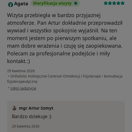
Agata
Weryfikacja wizyty
A
Wizyta przebiegła w bardzo przyjaznej
atmosferze. Pan Artur dokładnie przeprowadził
wywiad i wszystko spokojnie wyjaśnił. Na ten
moment jestem po pierwszym spotkaniu, ale
mam dobre wrażenia i czuję się zaopiekowana.
Polecam za profesjonalne podejście i miły
kontakt.:)
29 kwietnia 2026
•
Ortholistic Holistyczne Centrum Ortodoncji i Fizjoterapii
•
konsultacja
fizjoterapeutyczna
w opinii użytkownika Agata
•
zgłoś nadużycie
mgr Artur Szmyt
Bardzo dziekuje :)
29 kwietnia 2026