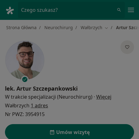
Me
Czego szukasz?
Strona Główna
Neurochirurg
Wałbrzych
Artur Szc
Zmień miasto
lek.
Artur Szczepankowski
O specjaliz
W trakcie specjalizacji (Neurochirurg)
·
Więcej
Wałbrzych
1 adres
Nr PWZ: 3954915
Umów wizytę